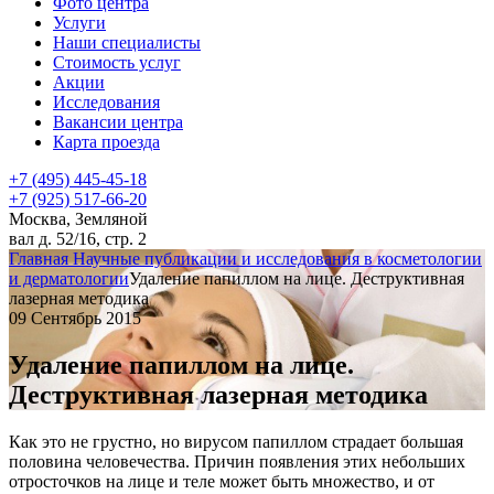
Фото центра
Услуги
Наши специалисты
Стоимость услуг
Акции
Исследования
Вакансии центра
Карта проезда
+7 (495) 445-45-18
+7 (925) 517-66-20
Москва, Земляной
вал д. 52/16, стр. 2
Главная
Научные публикации и исследования в косметологии
и дерматологии
Удаление папиллом на лице. Деструктивная
лазерная методика
09 Сентябрь 2015
Удаление папиллом на лице.
Деструктивная лазерная методика
Как это не грустно, но вирусом папиллом страдает большая
половина человечества. Причин появления этих небольших
отросточков на лице и теле может быть множество, и от