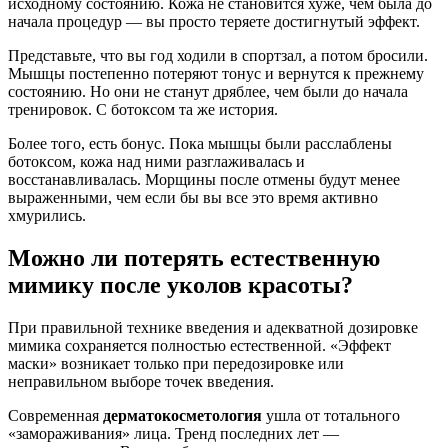
исходному состоянию. Кожа не становится хуже, чем была до
начала процедур — вы просто теряете достигнутый эффект.
Представьте, что вы год ходили в спортзал, а потом бросили.
Мышцы постепенно потеряют тонус и вернутся к прежнему
состоянию. Но они не станут дряблее, чем были до начала
тренировок. С ботоксом та же история.
Более того, есть бонус. Пока мышцы были расслаблены
ботоксом, кожа над ними разглаживалась и
восстанавливалась. Морщины после отмены будут менее
выраженными, чем если бы вы все это время активно
хмурились.
Можно ли потерять естественную
мимику после уколов красоты?
При правильной технике введения и адекватной дозировке
мимика сохраняется полностью естественной. «Эффект
маски» возникает только при передозировке или
неправильном выборе точек введения.
Современная
дерматокосметология
ушла от тотального
«замораживания» лица. Тренд последних лет —