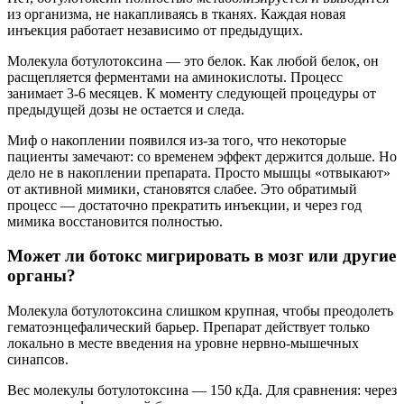
из организма, не накапливаясь в тканях. Каждая новая
инъекция работает независимо от предыдущих.
Молекула ботулотоксина — это белок. Как любой белок, он
расщепляется ферментами на аминокислоты. Процесс
занимает 3-6 месяцев. К моменту следующей процедуры от
предыдущей дозы не остается и следа.
Миф о накоплении появился из-за того, что некоторые
пациенты замечают: со временем эффект держится дольше. Но
дело не в накоплении препарата. Просто мышцы «отвыкают»
от активной мимики, становятся слабее. Это обратимый
процесс — достаточно прекратить инъекции, и через год
мимика восстановится полностью.
Может ли ботокс мигрировать в мозг или другие
органы?
Молекула ботулотоксина слишком крупная, чтобы преодолеть
гематоэнцефалический барьер. Препарат действует только
локально в месте введения на уровне нервно-мышечных
синапсов.
Вес молекулы ботулотоксина — 150 кДа. Для сравнения: через