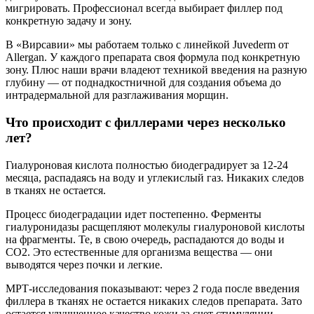
мигрировать. Профессионал всегда выбирает филлер под
конкретную задачу и зону.
В «Вирсавии» мы работаем только с линейкой Juvederm от
Allergan. У каждого препарата своя формула под конкретную
зону. Плюс наши врачи владеют техникой введения на разную
глубину — от поднадкостничной для создания объема до
интрадермальной для разглаживания морщин.
Что происходит с филлерами через несколько
лет?
Гиалуроновая кислота полностью биодеградирует за 12-24
месяца, распадаясь на воду и углекислый газ. Никаких следов
в тканях не остается.
Процесс биодеградации идет постепенно. Ферменты
гиалуронидазы расщепляют молекулы гиалуроновой кислоты
на фрагменты. Те, в свою очередь, распадаются до воды и
СО2. Это естественные для организма вещества — они
выводятся через почки и легкие.
МРТ-исследования показывают: через 2 года после введения
филлера в тканях не остается никаких следов препарата. Зато
остается улучшенное качество кожи за счет стимуляции