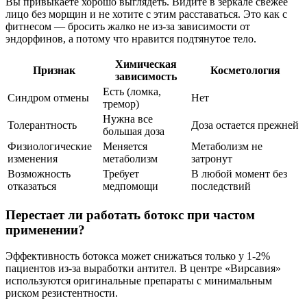
Вы привыкаете хорошо выглядеть. Видите в зеркале свежее
лицо без морщин и не хотите с этим расставаться. Это как с
фитнесом — бросить жалко не из-за зависимости от
эндорфинов, а потому что нравится подтянутое тело.
Химическая
Признак
Косметология
зависимость
Есть (ломка,
Синдром отмены
Нет
тремор)
Нужна все
Толерантность
Доза остается прежней
большая доза
Физиологические
Меняется
Метаболизм не
изменения
метаболизм
затронут
Возможность
Требует
В любой момент без
отказаться
медпомощи
последствий
Перестает ли работать ботокс при частом
применении?
Эффективность ботокса может снижаться только у 1-2%
пациентов из-за выработки антител. В центре «Вирсавия»
используются оригинальные препараты с минимальным
риском резистентности.