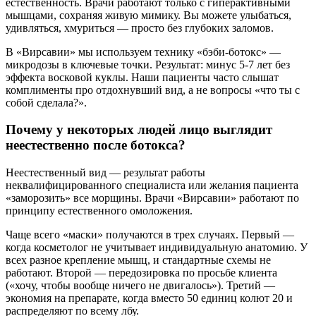
естественность. Врачи работают только с гиперактивными
мышцами, сохраняя живую мимику. Вы можете улыбаться,
удивляться, хмуриться — просто без глубоких заломов.
В «Вирсавии» мы используем технику «бэби-ботокс» —
микродозы в ключевые точки. Результат: минус 5-7 лет без
эффекта восковой куклы. Наши пациенты часто слышат
комплименты про отдохнувший вид, а не вопросы «что ты с
собой сделала?».
Почему у некоторых людей лицо выглядит
неестественно после ботокса?
Неестественный вид — результат работы
неквалифицированного специалиста или желания пациента
«заморозить» все морщины. Врачи «Вирсавии» работают по
принципу естественного омоложения.
Чаще всего «маски» получаются в трех случаях. Первый —
когда косметолог не учитывает индивидуальную анатомию. У
всех разное крепление мышц, и стандартные схемы не
работают. Второй — передозировка по просьбе клиента
(«хочу, чтобы вообще ничего не двигалось»). Третий —
экономия на препарате, когда вместо 50 единиц колют 20 и
распределяют по всему лбу.