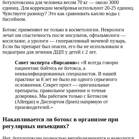
ботулотоксина для человека весом 70 кг — около 3000
единиц. Для коррекции межбровья используют 20-25 единиц.
Чувствуете разницу? Это как сравнивать каплю воды с
бассейном.
Ботокс применяют не только в косметологии. Неврологи
лечат им спастичность после инсультов, офтальмологи —
косоглазие, а урологи — гиперактивный мочевой пузырь.
Если бы препарат был опасен, его бы не использовали в
педиатрии для лечения ДЦП у детей с 2 лет.
Совет эксперта «Вирсавии»:
«Я всегда говорю
пациентам: бойтесь не ботокса, а
неквалифицированных специалистов. В нашей
практике за 8 лет не было ни одного серьезного
осложнения. Секрет прост — оригинальные
препараты, правильное хранение и точная
дозировка. Мы работаем только с Ботоксом
(Allergan) и Диспортом (Ipsen) напрямую от
производителей.»
Накапливается ли ботокс в организме при
регулярных инъекциях?
Нет, ботулотоксин полностью метаболизируется и выводится