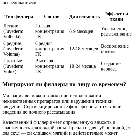
исследованиями.
Эффект на
Тип филлера
Состав
Длительность
ткани
Легкие
Низкая
Увлажнение,
(Juvederm
концентрация
6-9 месяцев
разглаживание
Volbella)
ГК
Средние
Средняя
Восполнение
(Juvederm
концентрация
12-18 месяцев
объема
Voluma)
ГК
Плотные
Высокая
Создание
(Juvederm
концентрация
18-24 месяца
каркаса
Volux)
ГК
Мигрируют ли филлеры по лицу со временем?
Миграция возможна только при использовании
некачественных препаратов или нарушении техники
введения. Сертифицированные филлеры остаются в зоне
введения до полного рассасывания.
Качественный филлер имеет определенную вязкость и
эластичность для каждой зоны. Препарат для губ не подойдет
для скул — он слишком мягкий и действительно может