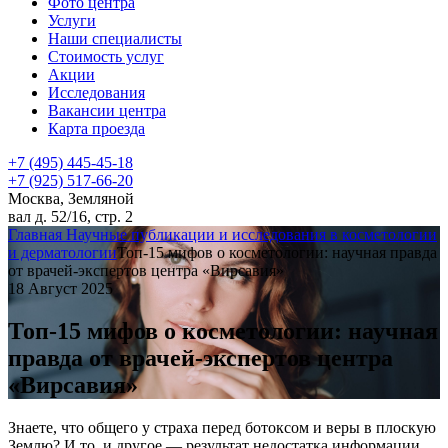
Фото центра
Услуги
Наши специалисты
Стоимость услуг
Акции
Исследования
Вакансии центра
Карта проезда
+7 (495) 445-45-18
+7 (925) 517-66-20
Москва, Земляной
вал д. 52/16, стр. 2
Главная
Научные публикации и исследования в косметологии
и дерматологии
Топ-15 мифов о косметологии: научная правда
от врачей-экспертов центра «Вирсавия»
18 Август 2025
Топ-15 мифов о косметологии: научная
правда от врачей-экспертов центра
«Вирсавия»
Знаете, что общего у страха перед ботоксом и веры в плоскую
Землю? И то, и другое — результат недостатка информации.