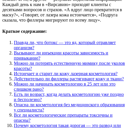
Каждый день к нам в «Вирсавию» приходят клиенты с
десятками вопросов и страхов. «А вдруг лицо превратится в
маску?», «Говорят, от лазера кожа истончается», «Подруга
сказала, что филлеры мигрируют по всему лицу».
Краткое содержание:
Правда ли, что ботокс — это яд, который отравляет
организм?
Вызывают ли инъекции красоты зависимость и
привыкание?
Можно ли потерять естественную мимику после уколов
красоты?
Истончает и старит ли кожу лазерная косметология?
Действительно ли филлеры растягивают кожу и ткани?
Можно ли начинать косметологию в 25 лет или это
слишком рано?
Есть ли возраст, когда делать косметологию уже поздно
и бесполезно?
Опасна ли косметология без медицинского образования
у специалиста?
Все ли косметологические препараты токсичны и
опасны?
Почему косметология такая дорогая — это развод или