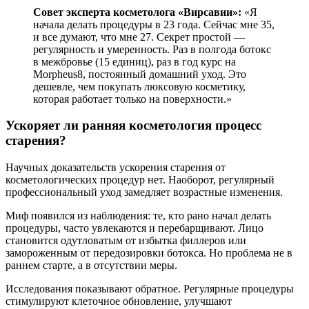
Совет эксперта косметолога «Вирсавии»:
«Я
начала делать процедуры в 23 года. Сейчас мне 35,
и все думают, что мне 27. Секрет простой —
регулярность и умеренность. Раз в полгода ботокс
в межбровье (15 единиц), раз в год курс на
Morpheus8, постоянный домашний уход. Это
дешевле, чем покупать люксовую косметику,
которая работает только на поверхности.»
Ускоряет ли ранняя косметология процесс
старения?
Научных доказательств ускорения старения от
косметологических процедур нет. Наоборот, регулярный
профессиональный уход замедляет возрастные изменения.
Миф появился из наблюдения: те, кто рано начал делать
процедуры, часто увлекаются и перебарщивают. Лицо
становится одутловатым от избытка филлеров или
замороженным от передозировки ботокса. Но проблема не в
раннем старте, а в отсутствии меры.
Исследования показывают обратное. Регулярные процедуры
стимулируют клеточное обновление, улучшают