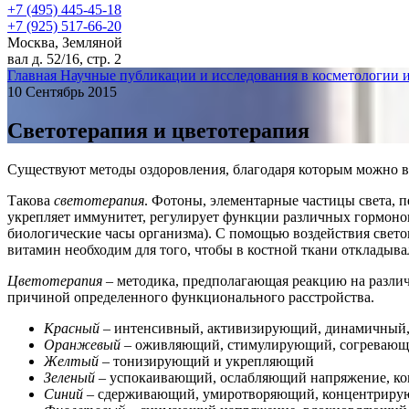
+7 (495) 445-45-18
+7 (925) 517-66-20
Москва, Земляной
вал д. 52/16, стр. 2
Главная
Научные публикации и исследования в косметологии 
10 Сентябрь 2015
Светотерапия и цветотерапия
Существуют методы оздоровления, благодаря которым можно во
Такова
светотерапия
. Фотоны, элементарные частицы света, 
укрепляет иммунитет, регулирует функции различных гормонов,
биологические часы организма). С помощью воздействия свето
витамин необходим для того, чтобы в костной ткани откладыва
Цветотерапия
– методика, предполагающая реакцию на различ
причиной определенного функционального расстройства.
Красный
– интенсивный, активизирующий, динамичный
Оранжевый
– оживляющий, стимулирующий, согревающ
Желтый
– тонизирующий и укрепляющий
Зеленый
– успокаивающий, ослабляющий напряжение, ко
Синий
– сдерживающий, умиротворяющий, концентрир