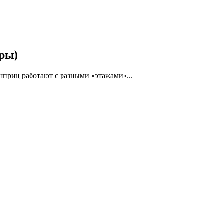
еры)
шприц работают с разными «этажами»...