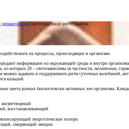
и дерматологии
Светотерапия и цветотерапия
здействовать на процессы, происходящие в организме.
передают информацию из окружающей среды и внутри организма,
 из которых 20 – светозависимы (в частности,
мелатонин
, гор
м можно задавать и поддерживать ритм суточных колебаний, акт
лся кальций.
ные цвета разных биологически активных зон организма. Кажды
, жизнетворный
ий, восстанавливающий
мпенсирующий энергетические потери
ующий, смиряющий эмоции