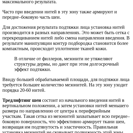
максимального результата.
Часто при введении нитей в эту зону также армируют и
передне–боковую часть шеи.
Для достижения результата подтяжки лица установка нитей
производится в разных направлениях. Это может быть сетка с
перекрещиванием нитей либо смена направления введения. В
результате манипуляции контур подбородка становится более
компактным, происходит уплотнение тканей кожи.
В отличие от филлеров, мезонити не утяжеляют
структуры дермы, но дают при этом долгосрочный
эффект подтяжки.
Ввиду большей обрабатываемой площади, для подтяжки лица
требуется большее количество мезонитей. На эту зону уходит
порядка 20-60 нитей.
Тредлифтинг шеи
состоит из начального введения нитей в
вертикальном положении, а затем установки нитей меньшего
размера по направлению от центра к периферийным
участкам. Такая сетка из мезонитей захватывает всю передне–
боковую поверхность, что эффективно армирует ткани шеи,
возвращая им подтянутость и эластичность. Правильная
установка мезонитей не сковывает подвижность этой зоны.