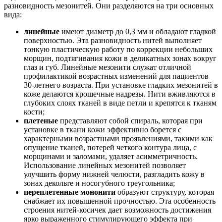
разновидность мезонитей. Они разделяются на три основных
вида:
л
инейные
имеют диаметр до 0,3 мм и обладают гладкой
поверхностью. Эта разновидность нитей выполняет
тонкую пластическую работу по коррекции небольших
морщин, подтягивания кожи в деликатных зонах вокруг
глаз и губ. Линейные мезонити служат отличной
профилактикой возрастных изменений для пациентов
30-летнего возраста. При установке гладких мезонитей в
коже делаются крошечные надрезы. Нити вживляются в
глубоких слоях тканей в виде петли и крепятся к тканям
кости;
п
летеные
представляют собой спираль, которая при
установке в ткани кожи эффективно борется с
характерными возрастными проявлениями, такими как
опущение тканей, потерей четкого контура лица, с
морщинами и заломами, удаляет асимметричность.
Использование линейных мезонитей позволяет
улучшить форму нижней челюсти, разгладить кожу в
зонах декольте и носогубного треугольника;
п
ереплетенные мононити
образуют структуру, которая
снабжает их повышенной прочностью. Эта особенность
строения нитей-косичек дает возможность достижения
ярко выраженного стимулирующего эффекта при