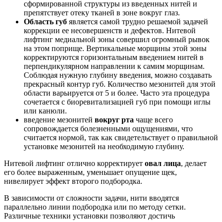
сформированной структуры из введенных нитей и
препятствует отеку тканей в зоне вокруг глаз.
Область губ
является самой трудно решаемой задачей
коррекции ее несовершенств и дефектов. Нитевой
лифтинг медиальной зоны совершил огромный рывок
на этом поприще. Вертикальные морщины этой зоны
корректируются горизонтальным введением нитей в
перпендикулярном направлении к самим морщинам.
Соблюдая нужную глубину введения, можно создавать
прекрасный контур губ. Количество мезонитей для этой
области варьируется от 5 и более. Часто эта процедура
сочетается с биоревитализацией губ при помощи иглы
или канюли.
введение мезонитей
вокруг рта
чаще всего
сопровождается болезненными ощущениями, что
считается нормой, так как свидетельствует о правильной
установке мезонитей на необходимую глубину.
Нитевой лифтинг отлично корректирует
овал лица
, делает
его более выраженным, уменьшает опущение щек,
нивелирует эффект второго подбородка.
В зависимости от сложности задачи, нити вводятся
параллельно линии подбородка или по методу сетки.
Различные техники установки позволяют достичь