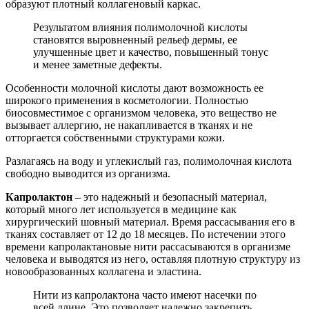
образуют плотный коллагеновый каркас.
Результатом влияния полимолочной кислоты
становятся выровненный рельеф дермы, ее
улучшенные цвет и качество, повышенный тонус
и менее заметные дефекты.
Особенности молочной кислоты дают возможность ее
широкого применения в косметологии. Полностью
биосовместимое с организмом человека, это вещество не
вызывает аллергию, не накапливается в тканях и не
отторгается собственными структурами кожи.
Разлагаясь на воду и углекислый газ, полимолочная кислота
свободно выводится из организма.
Капрол
а
ктон
– это надежный и безопасный материал,
который много лет используется в медицине как
хирургический шовный материал. Время рассасывания его в
тканях составляет от 12 до 18 месяцев. По истечении этого
времени капролактановые нити рассасываются в организме
человека и выводятся из него, оставляя плотную структуру из
новообразованных коллагена и эластина.
Нити из капролактона часто имеют насечки по
всей длине. Это позволяет надежно закрепить