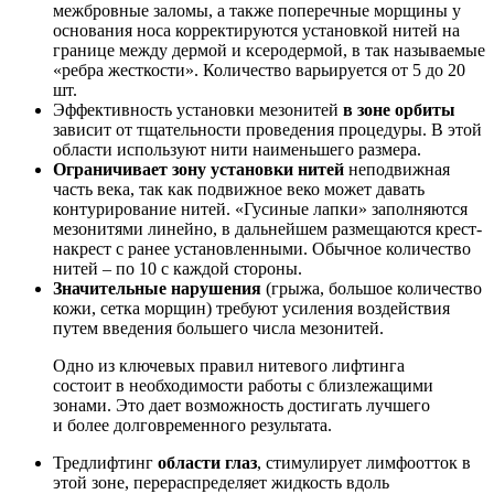
межбровные заломы, а также поперечные морщины у
основания носа корректируются установкой нитей на
границе между дермой и ксеродермой, в так называемые
«ребра жесткости». Количество варьируется от 5 до 20
шт.
Эффективность установки мезонитей
в зоне орбиты
зависит от тщательности проведения процедуры. В этой
области используют нити наименьшего размера.
Ограничивает зону установки нитей
неподвижная
часть века, так как подвижное веко может давать
контурирование нитей. «Гусиные лапки» заполняются
мезонитями линейно, в дальнейшем размещаются крест-
накрест с ранее установленными. Обычное количество
нитей – по 10 с каждой стороны.
Значительные нарушения
(грыжа, большое количество
кожи, сетка морщин) требуют усиления воздействия
путем введения большего числа мезонитей.
Одно из ключевых правил нитевого лифтинга
состоит в необходимости работы с близлежащими
зонами. Это дает возможность достигать лучшего
и более долговременного результата.
Тредлифтинг
области глаз
, стимулирует лимфоотток в
этой зоне, перераспределяет жидкость вдоль