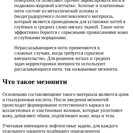
поверхности позволяют прочно зафиксировать нить в
подкожно-жировой клетчатке. Золотые и платиновые
нити состоят из металлической основы и
биодеградируемого полигликолевого материала,
который является проводником для установки нитей в
глубоких и средних слоях мягких тканей. Такие нити
эффективно борются с серьезными провисаниями кожи
и глубокими морщинами.
Нерассасывающиеся нити применяются в
сложных случаях, когда требуется серьезное
вмешательство. Для решения легких и средних
задач корректировки внешности используют
рассасывающиеся нити, так называемые мезонити.
Что такое мезонити
Основными составляющими такого материала являются цинк
и гиалуроновая кислота. После введения мезонитей
происходит формирование естественного каркаса из
коллагеновых и эластиновых волокон, которые уплотняют
кожу, добавляют объем, подтягивают кожу лица и тела.
Учитывая имеющиеся лифтинговые задачи, для каждого
отдельного пациента подбирают определенную