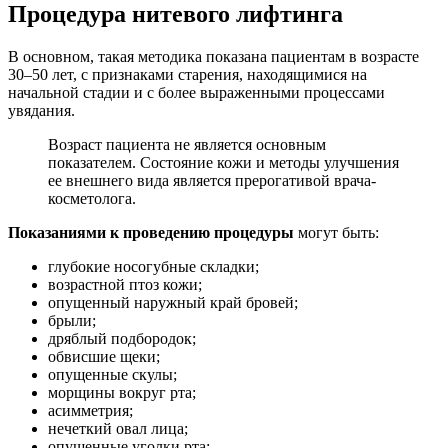
Процедура нитевого лифтинга
В основном, такая методика показана пациентам в возрасте
30–50 лет, с признаками старения, находящимися на
начальной стадии и с более выраженными процессами
увядания.
Возраст пациента не является основным
показателем. Состояние кожи и методы улучшения
ее внешнего вида является прерогативой врача-
косметолога.
Показаниями к проведению процедуры
могут быть:
глубокие носогубные складки;
возрастной птоз кожи;
опущенный наружный край бровей;
брыли;
дряблый подбородок;
обвисшие щеки;
опущенные скулы;
морщины вокруг рта;
асимметрия;
нечеткий овал лица;
опущенные уголки рта;