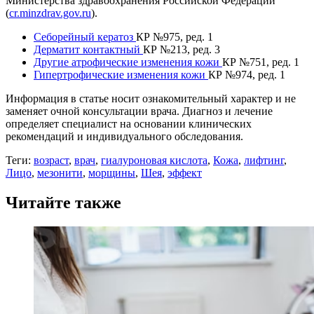
Министерства здравоохранения Российской Федерации
(
cr.minzdrav.gov.ru
).
Себорейный кератоз
КР №975, ред. 1
Дерматит контактный
КР №213, ред. 3
Другие атрофические изменения кожи
КР №751, ред. 1
Гипертрофические изменения кожи
КР №974, ред. 1
Информация в статье носит ознакомительный характер и не
заменяет очной консультации врача. Диагноз и лечение
определяет специалист на основании клинических
рекомендаций и индивидуального обследования.
Теги:
возраст
,
врач
,
гиалуроновая кислота
,
Кожа
,
лифтинг
,
Лицо
,
мезонити
,
морщины
,
Шея
,
эффект
Читайте также