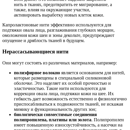
нить в тканях, предотвратить ее мигрирование, а
также, влияя на окружающие участки,
активировать выработку новых клеток кожи.
Капролактоновые нити эффективно используются для
подтяжки овала лица, разглаживания глубоких морщин,
омоложения кожи шеи и зоны декольте, предупреждают
опущение и дряблость тканей в будущем.
Нерассасывающиеся нити
Они могут состоять из различных материалов, например:
п
олиэфирное волокно
является основанием для нитей,
которые размещены в специальной силиконовой
оболочке. Это наделяет их особой прочностью и
эластичностью. Такие нити используются для
коррекции овала лица, подтяжки кожи на шее. Их
гибкость дает возможность естественно и физиологично
приспосабливаться к подвижности тканей, не искажая
мимику и функциональность других зон;
биологически совместимые соединения
полипропилена, платины или золота
. Полипропилен
имеет повышенную износоустойчивость, а насечки на