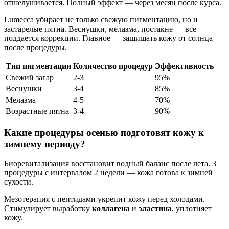
отшелушивается. Полный эффект — через месяц после курса.
Lumecca убирает не только свежую пигментацию, но и
застарелые пятна. Веснушки, мелазма, постакне — все
поддается коррекции. Главное — защищать кожу от солнца
после процедуры.
Тип пигментации
Количество процедур
Эффективность
Свежий загар
2-3
95%
Веснушки
3-4
85%
Мелазма
4-5
70%
Возрастные пятна
3-4
90%
Какие процедуры осенью подготовят кожу к
зимнему периоду?
Биоревитализация восстановит водный баланс после лета. 3
процедуры с интервалом 2 недели — кожа готова к зимней
сухости.
Мезотерапия с пептидами укрепит кожу перед холодами.
Стимулирует выработку
коллагена
и
эластина
, уплотняет
кожу.