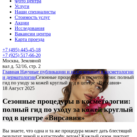
Фото центра
Услуги
Наши специалисты
Стоимость услуг
Акции
Исследования
Вакансии центра
Карта проезда
+7 (495) 445-45-18
+7 (925) 517-66-20
Москва, Земляной
вал д. 52/16, стр. 2
Главная
Научные публикации и исследования в косметологии
и дерматологии
Сезонные процедуры в косметологии: полный
гид по уходу за кожей круглый год в центре «Вирсавия»
18 Август 2025
Сезонные процедуры в косметологии:
полный гид по уходу за кожей круглый
год в центре «Вирсавия»
Вы знаете, что одна и та же процедура может дать блестящий
результат зимой и катастрофу летом? Каждый сезон диктует