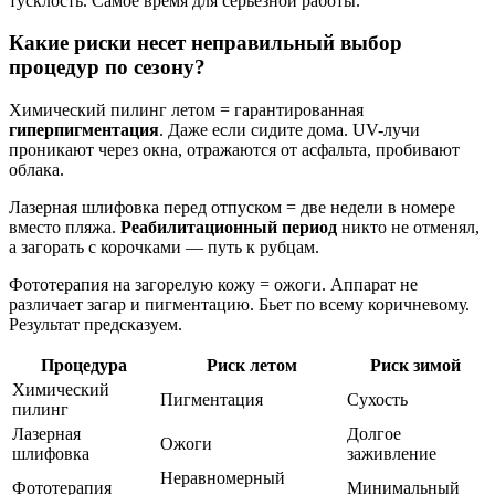
тусклость. Самое время для серьезной работы.
Какие риски несет неправильный выбор
процедур по сезону?
Химический пилинг летом = гарантированная
гиперпигментация
. Даже если сидите дома. UV-лучи
проникают через окна, отражаются от асфальта, пробивают
облака.
Лазерная шлифовка перед отпуском = две недели в номере
вместо пляжа.
Реабилитационный период
никто не отменял,
а загорать с корочками — путь к рубцам.
Фототерапия на загорелую кожу = ожоги. Аппарат не
различает загар и пигментацию. Бьет по всему коричневому.
Результат предсказуем.
Процедура
Риск летом
Риск зимой
Химический
Пигментация
Сухость
пилинг
Лазерная
Долгое
Ожоги
шлифовка
заживление
Неравномерный
Фототерапия
Минимальный