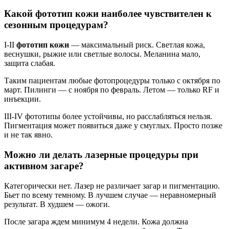
Какой фототип кожи наиболее чувствителен к
сезонным процедурам?
I-II
фототип кожи
— максимальный риск. Светлая кожа,
веснушки, рыжие или светлые волосы. Меланина мало,
защита слабая.
Таким пациентам любые фотопроцедуры только с октября по
март. Пилинги — с ноября по февраль. Летом — только RF и
инъекции.
III-IV фототипы более устойчивы, но расслабляться нельзя.
Пигментация может появиться даже у смуглых. Просто позже
и не так явно.
Можно ли делать лазерные процедуры при
активном загаре?
Категорически нет. Лазер не различает загар и пигментацию.
Бьет по всему темному. В лучшем случае — неравномерный
результат. В худшем — ожоги.
После загара ждем минимум 4 недели. Кожа должна