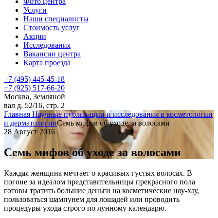
Фото центра
Услуги
Наши специалисты
Стоимость услуг
Акции
Исследования
Вакансии центра
Карта проезда
+7 (495) 445-45-18
+7 (925) 517-66-20
Москва, Земляной
вал д. 52/16, стр. 2
Главная
Научные публикации и исследования в косметологии
и дерматологии
Семь мифов об уходе за волосами
28 Август 2016
Семь мифов об уходе за волосами
Каждая женщина мечтает о красивых густых волосах. В
погоне за идеалом представительницы прекрасного пола
готовы тратить большие деньги на косметические ноу-хау,
пользоваться шампунем для лошадей или проводить
процедуры ухода строго по лунному календарю.