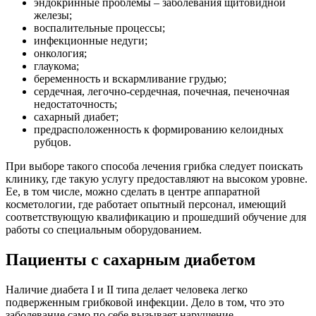
эндокринные проблемы – заболевания щитовидной
железы;
воспалительные процессы;
инфекционные недуги;
онкология;
глаукома;
беременность и вскармливание грудью;
сердечная, легочно-сердечная, почечная, печеночная
недостаточность;
сахарный диабет;
предрасположенность к формированию келоидных
рубцов.
При выборе такого способа лечения грибка следует поискать
клинику, где такую услугу предоставляют на высоком уровне.
Ее, в том числе, можно сделать в центре аппаратной
косметологии, где работает опытный персонал, имеющий
соответствующую квалификацию и прошедший обучение для
работы со специальным оборудованием.
Пациенты с сахарным диабетом
Наличие диабета I и II типа делает человека легко
подверженным грибковой инфекции. Дело в том, что это
заболевание само по себе вызывает нарушение