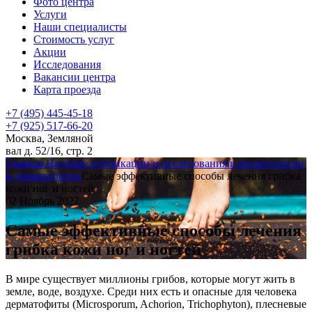
Фото центра
Услуги
Наши специалисты
Стоимость услуг
Акции
Исследования
Вакансии центра
Карта проезда
+7 (495) 445-45-18
+7 (925) 517-66-20
Москва, Земляной
вал д. 52/16, стр. 2
Главная
Научные публикации и исследования в косметологии
и дерматологии
Самые эффективные способы лечения грибка
кожи ног и ногтей
02 Ноябрь 2022
Самые эффективные способы лечения
грибка кожи ног и ногтей
В мире существует миллионы грибов, которые могут жить в
земле, воде, воздухе. Среди них есть и опасные для человека
дерматофиты (Microsporum, Achorion, Trichophyton), плесневые