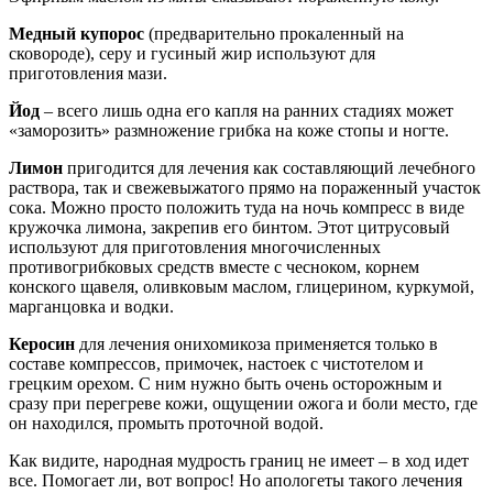
Медный купорос
(предварительно прокаленный на
сковороде), серу и гусиный жир используют для
приготовления мази.
Йод
– всего лишь одна его капля на ранних стадиях может
«заморозить» размножение грибка на коже стопы и ногте.
Лимон
пригодится для лечения как составляющий лечебного
раствора, так и свежевыжатого прямо на пораженный участок
сока. Можно просто положить туда на ночь компресс в виде
кружочка лимона, закрепив его бинтом. Этот цитрусовый
используют для приготовления многочисленных
противогрибковых средств вместе с чесноком, корнем
конского щавеля, оливковым маслом, глицерином, куркумой,
марганцовка и водки.
Керосин
для лечения онихомикоза применяется только в
составе компрессов, примочек, настоек с чистотелом и
грецким орехом. С ним нужно быть очень осторожным и
сразу при перегреве кожи, ощущении ожога и боли место, где
он находился, промыть проточной водой.
Как видите, народная мудрость границ не имеет – в ход идет
все. Помогает ли, вот вопрос! Но апологеты такого лечения