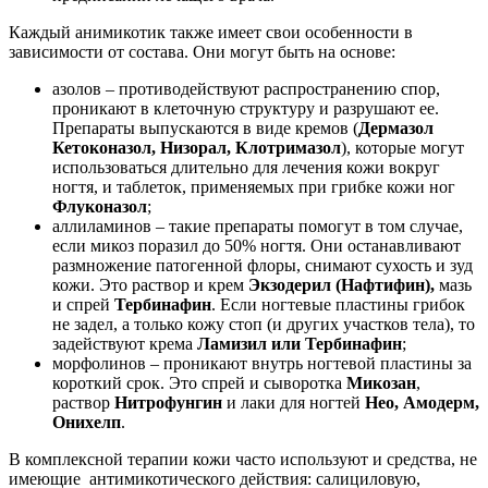
Каждый анимикотик также имеет свои особенности в
зависимости от состава. Они могут быть на основе:
азолов – противодействуют распространению спор,
проникают в клеточную структуру и разрушают ее.
Препараты выпускаются в виде кремов (
Дермазол
Кетоконазол, Низорал, Клотримазол
), которые могут
использоваться длительно для лечения кожи вокруг
ногтя, и таблеток, применяемых при грибке кожи ног
Флуконазол
;
аллиламинов – такие препараты помогут в том случае,
если микоз поразил до 50% ногтя. Они останавливают
размножение патогенной флоры, снимают сухость и зуд
кожи. Это раствор и крем
Экзодерил (Нафтифин),
мазь
и спрей
Тербинафин
. Если ногтевые пластины грибок
не задел, а только кожу стоп (и других участков тела), то
задействуют крема
Ламизил или Тербинафин
;
морфолинов – проникают внутрь ногтевой пластины за
короткий срок. Это спрей и сыворотка
Микозан
,
раствор
Нитрофунгин
и лаки для ногтей
Нео, Амодерм,
Онихелп
.
В комплексной терапии кожи часто используют и средства, не
имеющие антимикотического действия: салициловую,