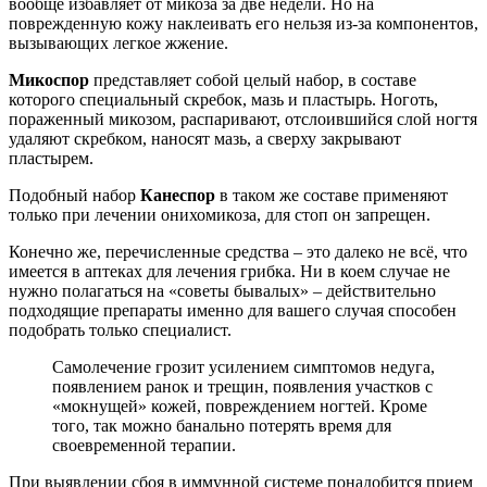
вообще избавляет от микоза за две недели. Но на
поврежденную кожу наклеивать его нельзя из-за компонентов,
вызывающих легкое жжение.
Микоспор
представляет собой целый набор, в составе
которого специальный скребок, мазь и пластырь. Ноготь,
пораженный микозом, распаривают, отслоившийся слой ногтя
удаляют скребком, наносят мазь, а сверху закрывают
пластырем.
Подобный набор
Канеспор
в таком же составе применяют
только при лечении онихомикоза, для стоп он запрещен.
Конечно же, перечисленные средства – это далеко не всё, что
имеется в аптеках для лечения грибка. Ни в коем случае не
нужно полагаться на «советы бывалых» – действительно
подходящие препараты именно для вашего случая способен
подобрать только специалист.
Самолечение грозит усилением симптомов недуга,
появлением ранок и трещин, появления участков с
«мокнущей» кожей, повреждением ногтей. Кроме
того, так можно банально потерять время для
своевременной терапии.
При выявлении сбоя в иммунной системе понадобится прием