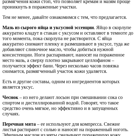
размягчения кожи стоп, что позволяет кремам и мазям проще
проникнуть в пораженные участки.
Тем не менее, давайте ознакомимся с тем, что предлагается.
Мазь из сырого яйца и уксусной эссенции
. Яйцо в скорлупе
аккуратно кладут в стакан с уксусом и оставляют в темноте до
того момента, пока скорлупа не растворится. С яйца
аккуратно снимают пленку и размешивают в уксусе, туда же
добавляют сливочное масло, чтобы добиться нужной
консистенции. Ноги распаривают, наносят на пораженное
место мазь, а сверху плотно закрывают целлофаном –
получается эффект бани. Через несколько часов повязка
снимается, размягченный участок кожи удаляется.
Есть и другие составы, одним из ингредиентов которых
является уксус.
Чеснок
– из него делают лосьон при смешивании сока со
спиртом и дистиллированной водой. Говорят, что такое
средство очень мягкое, но эффективно и в запущенных
случаях.
Перечная мята
– ее используют для компресса. Свежие
листья растирают с солью и наносят на пораженный ноготь.
Эфирным маслом из мяты смазывают пораженную кожу.