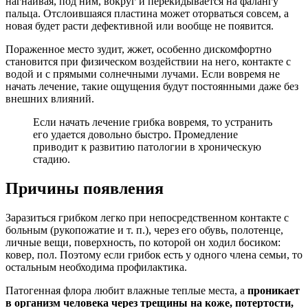
нагнаивая, под ним, вокруг и перекидывается на фалангу
пальца. Отслоившаяся пластина может оторваться совсем, а
новая будет расти дефективной или вообще не появится.
Пораженное место зудит, жжет, особенно дискомфортно
становится при физическом воздействии на него, контакте с
водой и с прямыми солнечными лучами. Если вовремя не
начать лечение, такие ощущения будут постоянными даже без
внешних влияний.
Если начать лечение грибка вовремя, то устранить
его удается довольно быстро. Промедление
приводит к развитию патологии в хроническую
стадию.
Причины появления
Заразиться грибком легко при непосредственном контакте с
больным (рукопожатие и т. п.), через его обувь, полотенце,
личные вещи, поверхность, по которой он ходил босиком:
ковер, пол. Поэтому если грибок есть у одного члена семьи, то
остальным необходима профилактика.
Патогенная флора любит влажные теплые места, а
проникает
в организм человека через трещины на коже, потертости,