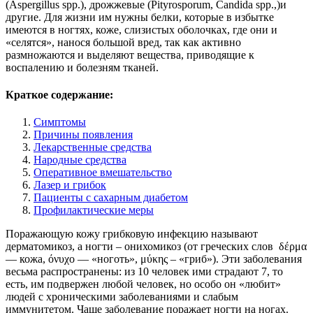
(Aspergillus spp.), дрожжевые (Pityrosporum, Candida spp.,)и
другие. Для жизни им нужны белки, которые в избытке
имеются в ногтях, коже, слизистых оболочках, где они и
«селятся», нанося большой вред, так как активно
размножаются и выделяют вещества, приводящие к
воспалению и болезням тканей.
Краткое содержание:
Симптомы
Причины появления
Лекарственные средства
Народные средства
Оперативное вмешательство
Лазер и грибок
Пациенты с сахарным диабетом
Профилактические меры
Поражающую кожу грибковую инфекцию называют
дерматомикоз, а ногти – онихомикоз (от греческих слов δέρμα
— кожа, όνυχο — «ноготь», μύκης – «гриб»). Эти заболевания
весьма распространены: из 10 человек ими страдают 7, то
есть, им подвержен любой человек, но особо он «любит»
людей с хроническими заболеваниями и слабым
иммунитетом. Чаще заболевание поражает ногти на ногах.