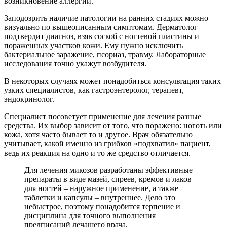
возникновение аллергии.
Заподозрить наличие патологии на ранних стадиях можно
визуально по вышеописанным симптомам. Дерматолог
подтвердит диагноз, взяв соскоб с ногтевой пластины и
пораженных участков кожи. Ему нужно исключить
бактериальное заражение, псориаз, травму. Лабораторные
исследования точно укажут возбудителя.
В некоторых случаях может понадобиться консультация таких
узких специалистов, как гастроэнтеролог, терапевт,
эндокринолог.
Специалист посоветует применение для лечения разные
средства. Их выбор зависит от того, что поражено: ноготь или
кожа, хотя часто бывает то и другое. Врач обязательно
учитывает, какой именно из грибков «подхватил» пациент,
ведь их реакция на одно и то же средство отличается.
Для лечения микозов разработаны эффективные
препараты в виде мазей, спреев, кремов и лаков
для ногтей – наружное применение, а также
таблетки и капсулы – внутреннее. Дело это
небыстрое, поэтому понадобится терпение и
дисциплина для точного выполнения
предписаний лечащего врача.