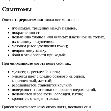
Симптомы
Опознать
дерматомикоз
кожи ног можно по:
пузырькам, трещинам между пальцев,
покраснению стоп;
появлению хлопьев или белесых пластинок на стопах,
их мелкому шелушению;
мозолям (из-за утолщения кожи);
неприятному запаху;
боли в этой области при ходьбе.
При
онихомикозе
ноготь ведет себя так:
мутнеет, перестает блестеть;
меняется цвет с бледно-розового на серый,
коричневатый, желтый;
расслаивается, становится хрупким;
поверхность пластинки становится шероховатой,
появляются неровности, бороздки, пятна;
крошится, отходит от ложа.
Грибок захватывает кожу около ногтя, воспаляя ее и