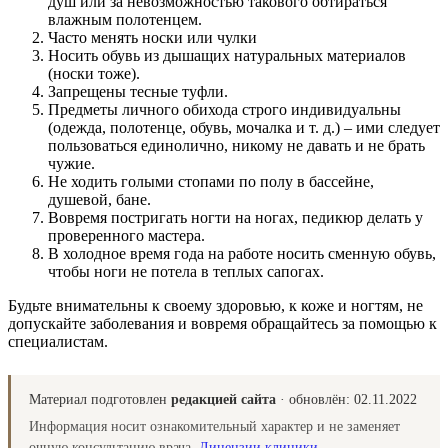
душ или за невозможностью такового обтираться
влажным полотенцем.
Часто менять носки или чулки
Носить обувь из дышащих натуральных материалов
(носки тоже).
Запрещены тесные туфли.
Предметы личного обихода строго индивидуальны
(одежда, полотенце, обувь, мочалка и т. д.) – ими следует
пользоваться единолично, никому не давать и не брать
чужие.
Не ходить голыми стопами по полу в бассейне,
душевой, бане.
Вовремя постригать ногти на ногах, педикюр делать у
проверенного мастера.
В холодное время года на работе носить сменную обувь,
чтобы ноги не потела в теплых сапогах.
Будьте внимательны к своему здоровью, к коже и ногтям, не
допускайте заболевания и вовремя обращайтесь за помощью к
специалистам.
Материал подготовлен
редакцией сайта
· обновлён:
02.11.2022
Информация носит ознакомительный характер и не заменяет
очную консультацию врача.
Лицензии клиники