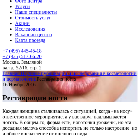
Фото центра
Услуги
Наши специалисты
Стоимость услуг
Акции
Исследования
Вакансии центра
Карта проезда
+7 (495) 445-45-18
+7 (925) 517-66-20
Москва, Земляной
вал д. 52/16, стр. 2
Главная
Научные публикации и исследования в косметологии
и дерматологии
Реставрация ногтя
16 Ноябрь 2016
Реставрация ногтя
Каждая женщина сталкивалась с ситуацией, когда «на носу»
ответственное мероприятие, а у вас вдруг надламывается
ноготь. В общем-то, форма есть, ноготочки ухожены, но эта
досадная мелочь способна испортить не только настроение, но
и общее впечатление от внешнего вида.