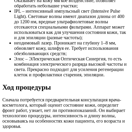
Оказывает на кожу мягкое воздействие, позволяет
обработать небольшие участки;
IPL – интенсивный импульсный свет (Intensive Pulse
Light). Световые волны имеют диапазон длины от 400
до 1200 нм, вредные ультрафиолетовые волны
отсекаются специальными фильтрами. Аппарат может
использоваться как для улучшения состояния кожи, так
и для эпиляции (разные частоты);
неодимовый лазер. Проникает на глубину 1–8 мм,
обновляет кожу, шлифуя ее. Требует использования
обезболивающих средств;
Элос – ЭЛектрическая Оптическая Синергия, то есть
комбинация электрического разряда высокой частоты и
света. Прекрасно подходит для усиления регенерации
клеток и профилактики старения, эпиляции.
Ход процедуры
Сначала потребуется предварительная консультация врача-
косметолога, который оценит состояние кожи, определит
фронт работ, узнает, нет ли противопоказаний. Он выбирает
технологию процедуры, интенсивность и длину волны,
основываясь на особенностях кожи пациента, его возраста и
здоровья.