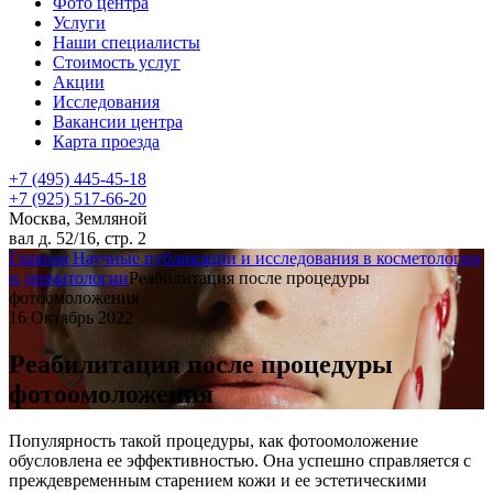
Фото центра
Услуги
Наши специалисты
Стоимость услуг
Акции
Исследования
Вакансии центра
Карта проезда
+7 (495) 445-45-18
+7 (925) 517-66-20
Москва, Земляной
вал д. 52/16, стр. 2
Главная
Научные публикации и исследования в косметологии
и дерматологии
Реабилитация после процедуры
фотоомоложения
16 Октябрь 2022
Реабилитация после процедуры
фотоомоложения
Популярность такой процедуры, как фотоомоложение
обусловлена ее эффективностью. Она успешно справляется с
преждевременным старением кожи и ее эстетическими