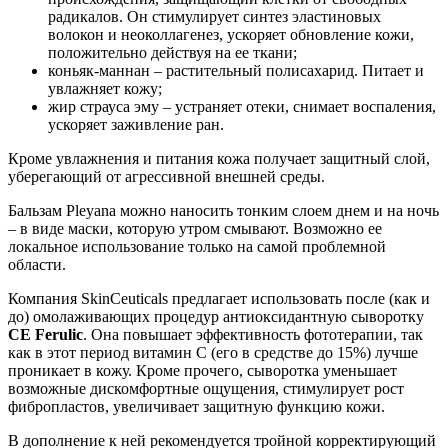
радикалов. Он стимулирует синтез эластиновых
волокон и неоколлагенез, ускоряет обновление кожи,
положительно действуя на ее ткани;
коньяк-маннан – растительный полисахарид. Питает и
увлажняет кожу;
жир страуса эму – устраняет отеки, снимает воспаления,
ускоряет заживление ран.
Кроме увлажнения и питания кожа получает защитный слой,
уберегающий от агрессивной внешней среды.
Бальзам Pleyana можно наносить тонким слоем днем и на ночь
– в виде маски, которую утром смывают. Возможно ее
локальное использование только на самой проблемной
области.
Компания SkinCeuticals предлагает использовать после (как и
до) омолаживающих процедур антиоксидантную сыворотку
CE Ferulic
. Она повышает эффективность фототерапии, так
как в этот период витамин С (его в средстве до 15%) лучше
проникает в кожу. Кроме прочего, сыворотка уменьшает
возможные дискомфортные ощущения, стимулирует рост
фибропластов, увеличивает защитную функцию кожи.
В дополнение к ней рекомендуется тройной корректирующий