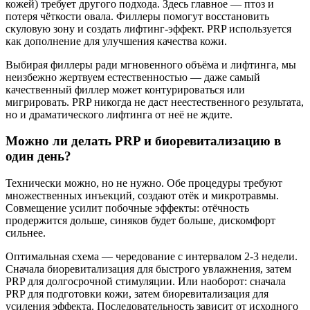
кожей) требует другого подхода. Здесь главное — птоз и
потеря чёткости овала. Филлеры помогут восстановить
скуловую зону и создать лифтинг-эффект. PRP используется
как дополнение для улучшения качества кожи.
Выбирая филлеры ради мгновенного объёма и лифтинга, мы
неизбежно жертвуем естественностью — даже самый
качественный филлер может контурироваться или
мигрировать. PRP никогда не даст неестественного результата,
но и драматического лифтинга от неё не ждите.
Можно ли делать PRP и биоревитализацию в
один день?
Технически можно, но не нужно. Обе процедуры требуют
множественных инъекций, создают отёк и микротравмы.
Совмещение усилит побочные эффекты: отёчность
продержится дольше, синяков будет больше, дискомфорт
сильнее.
Оптимальная схема — чередование с интервалом 2-3 недели.
Сначала биоревитализация для быстрого увлажнения, затем
PRP для долгосрочной стимуляции. Или наоборот: сначала
PRP для подготовки кожи, затем биоревитализация для
усиления эффекта. Последовательность зависит от исходного