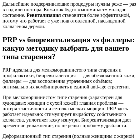
Дальнейшие поддерживающие процедуры нужны реже — раз
в год или полтора. Кожа как будто «запоминает» молодое
состояние.
Ревитализация
становится более эффективной,
потому что работает с уже подготовленной, насыщенной
коллагеном дермой.
PRP vs биоревитализация vs филлеры:
какую методику выбрать для вашего
типа старения?
PRP идеальна для мелкоморщинистого типа старения и
профилактики, биоревитализация — для обезвоженной кожи,
филлеры — для восполнения утраченных объёмов;
оптимально их комбинировать в единой anti-age стратегии.
При мелкоморщинистом типе старения (характерен для
худощавых женщин с сухой кожей) главная проблема —
потеря эластичности и сеточка мелких морщин. PRP здесь
работает идеально: стимулирует выработку собственного
коллагена, уплотняет кожу изнутри. Биоревитализация даст
временное увлажнение, но не решит проблему дряблости.
Деформационный тип старения (полные женщины с жирной