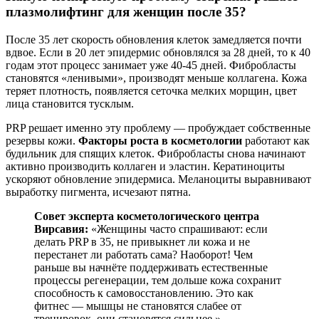
плазмолифтинг для женщин после 35?
После 35 лет скорость обновления клеток замедляется почти
вдвое. Если в 20 лет эпидермис обновлялся за 28 дней, то к 40
годам этот процесс занимает уже 40-45 дней. Фибробласты
становятся «ленивыми», производят меньше коллагена. Кожа
теряет плотность, появляется сеточка мелких морщин, цвет
лица становится тусклым.
PRP решает именно эту проблему — пробуждает собственные
резервы кожи.
Факторы роста в косметологии
работают как
будильник для спящих клеток. Фибробласты снова начинают
активно производить коллаген и эластин. Кератиноциты
ускоряют обновление эпидермиса. Меланоциты выравнивают
выработку пигмента, исчезают пятна.
Совет эксперта косметологического центра
Вирсавия:
«Женщины часто спрашивают: если
делать PRP в 35, не привыкнет ли кожа и не
перестанет ли работать сама? Наоборот! Чем
раньше вы начнёте поддерживать естественные
процессы регенерации, тем дольше кожа сохранит
способность к самовосстановлению. Это как
фитнес — мышцы не становятся слабее от
тренировок, они становятся сильнее.»