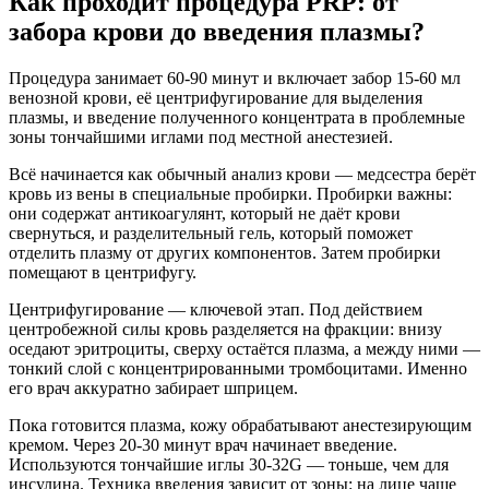
Как проходит процедура PRP: от
забора крови до введения плазмы?
Процедура занимает 60-90 минут и включает забор 15-60 мл
венозной крови, её центрифугирование для выделения
плазмы, и введение полученного концентрата в проблемные
зоны тончайшими иглами под местной анестезией.
Всё начинается как обычный анализ крови — медсестра берёт
кровь из вены в специальные пробирки. Пробирки важны:
они содержат антикоагулянт, который не даёт крови
свернуться, и разделительный гель, который поможет
отделить плазму от других компонентов. Затем пробирки
помещают в центрифугу.
Центрифугирование — ключевой этап. Под действием
центробежной силы кровь разделяется на фракции: внизу
оседают эритроциты, сверху остаётся плазма, а между ними —
тонкий слой с концентрированными тромбоцитами. Именно
его врач аккуратно забирает шприцем.
Пока готовится плазма, кожу обрабатывают анестезирующим
кремом. Через 20-30 минут врач начинает введение.
Используются тончайшие иглы 30-32G — тоньше, чем для
инсулина. Техника введения зависит от зоны: на лице чаще