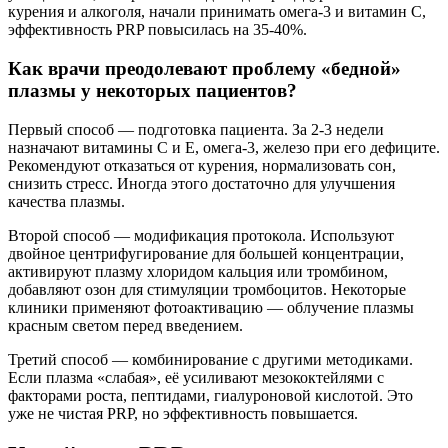
курения и алкоголя, начали принимать омега-3 и витамин С,
эффективность PRP повысилась на 35-40%.
Как врачи преодолевают проблему «бедной»
плазмы у некоторых пациентов?
Первый способ — подготовка пациента. За 2-3 недели
назначают витамины С и Е, омега-3, железо при его дефиците.
Рекомендуют отказаться от курения, нормализовать сон,
снизить стресс. Иногда этого достаточно для улучшения
качества плазмы.
Второй способ — модификация протокола. Используют
двойное центрифугирование для большей концентрации,
активируют плазму хлоридом кальция или тромбином,
добавляют озон для стимуляции тромбоцитов. Некоторые
клиники применяют фотоактивацию — облучение плазмы
красным светом перед введением.
Третий способ — комбинирование с другими методиками.
Если плазма «слабая», её усиливают мезококтейлями с
факторами роста, пептидами, гиалуроновой кислотой. Это
уже не чистая PRP, но эффективность повышается.