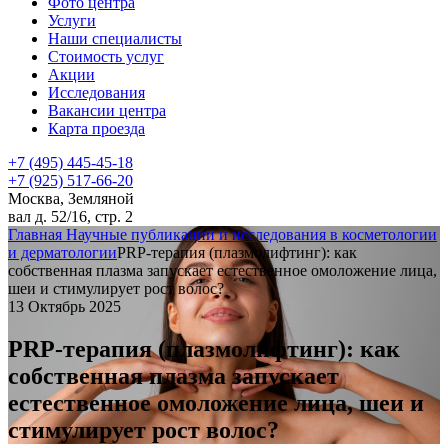
Фото центра
Услуги
Наши специалисты
Стоимость услуг
Акции
Исследования
Вакансии центра
Карта проезда
+7 (495) 445-45-18
+7 (925) 517-66-20
Москва, Земляной
вал д. 52/16, стр. 2
Главная
Научные публикации и исследования в косметологии
и дерматологии
PRP-терапия (плазмолифтинг): как
собственная плазма запускает естественное омоложение лица,
шеи и стимулирует рост волос?
13 Октябрь 2025
PRP-терапия (плазмолифтинг): как
собственная плазма запускает
естественное омоложение лица, шеи и
стимулирует рост волос?