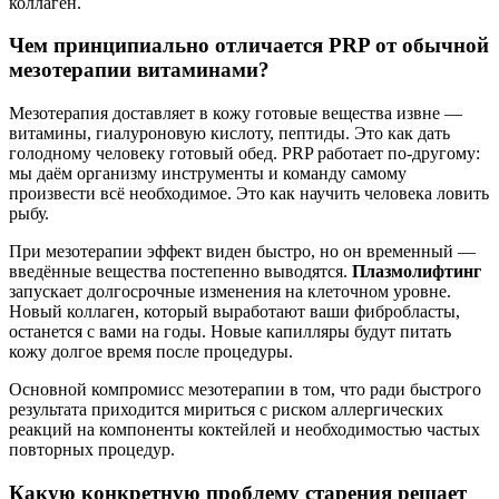
коллаген.
Чем принципиально отличается PRP от обычной
мезотерапии витаминами?
Мезотерапия доставляет в кожу готовые вещества извне —
витамины, гиалуроновую кислоту, пептиды. Это как дать
голодному человеку готовый обед. PRP работает по-другому:
мы даём организму инструменты и команду самому
произвести всё необходимое. Это как научить человека ловить
рыбу.
При мезотерапии эффект виден быстро, но он временный —
введённые вещества постепенно выводятся.
Плазмолифтинг
запускает долгосрочные изменения на клеточном уровне.
Новый коллаген, который выработают ваши фибробласты,
останется с вами на годы. Новые капилляры будут питать
кожу долгое время после процедуры.
Основной компромисс мезотерапии в том, что ради быстрого
результата приходится мириться с риском аллергических
реакций на компоненты коктейлей и необходимостью частых
повторных процедур.
Какую конкретную проблему старения решает