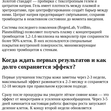
Золотой стандарт — пробирки с тиксотропным гелем и
цитратом натрия. Гель имеет плотность между плазмой и
эритроцитами, при центрифугировании создаёт барьер между
ними. Цитрат натрия предотвращает свёртывание, сохраняя
тромбоциты в неактивном состоянии до момента введения.
Системы последнего поколения (RegenLab, Ycellbio,
Plasmolifting) позволяют получать плазму с концентрацией
тромбоцитов 1,2-1,6 миллиона на микролитр при сохранности
более 90% клеток. В них используются специальные
покрытия внутренней поверхности, минимизирующие
адгезию тромбоцитов к стенкам.
Когда ждать первых результатов и как
долго сохраняется эффект?
Первые улучшения текстуры кожи заметны через 2-3 недели,
максимальный эффект развивается к 2-3 месяцу и сохраняется
12-18 месяцев при правильном курсовом подходе.
Сразу после процедуры вы увидите лёгкое сияние кожи — это
эффект от микротравм и усиления кровообращения. Через 3-5
дней начинается настоящая работа: факторы роста запускают
деление клеток. К концу второй недели обновляется