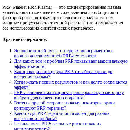
PRP (Platelet-Rich Plasma) — это концентрированная плазма
вашей крови с повышенным содержанием тромбоцитов и
факторов роста, которая при введении в кожу запускает
мощные процессы естественной регенерации и омоложения
без использования синтетических препаратов.
Краткое содержание:
Эволюционный путь: от первых экспериментов с
кровью до современной PRP-технологии
Для каких зон и проблем PRP показывает максимальную
эффективность?
Как проходит процедура PRP: от забора крови до
введения плазмы?
Когда ждать первых результатов и как долго сохраняется
эффект?
PRP vs биоревитализация vs филлеры: какую методику
выбрать для вашего типа старения?
Взгляд с другой стороны: почему некоторые врачи
критикуют PRP-терапию?
Какой курс PRP-терапии оптимален для разных
возрастов и проблем?
Безопасность PRP: реальные риски и как их
минимизировать?