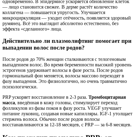
одновременно. В эпидермисе ускоряется обновление клеток
— лицо становится свежее. В дерме растёт количество
коллагена — повышается упругость. Улучшается
микроциркуляция — уходит отёчность, появляется здоровый
румянец. Всё это выглядит абсолютно естественно, без
эффекта «сделанного» лица.
Действительно ли плазмолифтинг помогает при
выпадении волос после родов?
После родов до 70% женщин сталкиваются с телогеновым
выпадением волос. Во время беременности высокий уровень
эстрогенов удерживает волосы в фазе роста. После родов
гормональный фон меняется, волосы массово переходят в
фазу выпадения. Это физиологично, но очень травматично
психологически.
PRP ускоряет восстановление в 2-3 раза.
Тромбоцитарная
масса
, введённая в кожу головы, стимулирует переход
фолликулов из фазы покоя в фазу роста. VEGF улучшает
питание луковиц, создавая новые капилляры. IGF-1 утолщает
стержень волоса. Обычно после родов волосы
восстанавливаются за 12-18 месяцев, с PRP — за 6-8 месяцев.