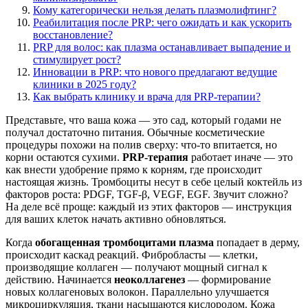
Кому категорически нельзя делать плазмолифтинг?
Реабилитация после PRP: чего ожидать и как ускорить
восстановление?
PRP для волос: как плазма останавливает выпадение и
стимулирует рост?
Инновации в PRP: что нового предлагают ведущие
клиники в 2025 году?
Как выбрать клинику и врача для PRP-терапии?
Представьте, что ваша кожа — это сад, который годами не
получал достаточно питания. Обычные косметические
процедуры похожи на полив сверху: что-то впитается, но
корни остаются сухими.
PRP-терапия
работает иначе — это
как внести удобрение прямо к корням, где происходит
настоящая жизнь. Тромбоциты несут в себе целый коктейль из
факторов роста: PDGF, TGF-β, VEGF, EGF. Звучит сложно?
На деле всё проще: каждый из этих факторов — инструкция
для ваших клеток начать активно обновляться.
Когда
обогащенная тромбоцитами плазма
попадает в дерму,
происходит каскад реакций. Фибробласты — клетки,
производящие коллаген — получают мощный сигнал к
действию. Начинается
неоколлагенез
— формирование
новых коллагеновых волокон. Параллельно улучшается
микроциркуляция, ткани насыщаются кислородом. Кожа