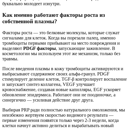
буквально молодеет изнутри.
Как именно работают факторы роста из
собственной плазмы?
Факторы роста — это белковые молекулы, которые служат
сигналами для клеток. Когда вы порезали палец, именно
тромбоциты первыми прибывают на место повреждения и
выделяют
PDGF факторы
, запускающие заживление. В
косметологии мы используем этот же механизм, только без
травмы.
После введения плазмы в кожу тромбоциты активируются и
выбрасывают содержимое своих альфа-гранул. PDGF
стимулирует деление клеток, TGF-β контролирует воспаление
и запускает синтез коллагена, VEGF улучшает
кровоснабжение, создавая новые капилляры, EGF ускоряет
обновление эпидермиса. Работают они не поодиночке, а
синергично — усиливая действие друг друга.
Выбирая PRP ради полностью натурального омоложения, мы
неизбежно жертвуем скоростью видимого результата —
первые изменения появятся только через 2-3 недели, когда
клетки начнут активно делиться и вырабатывать новый