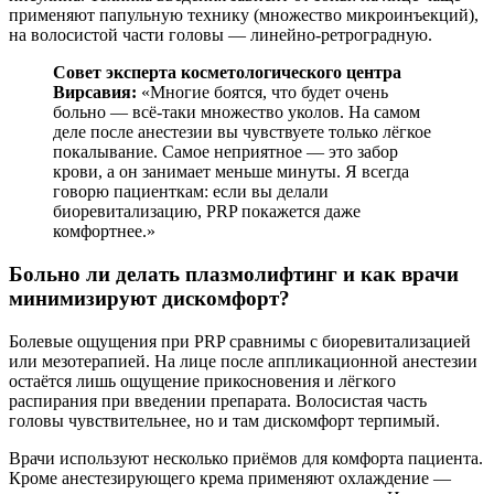
применяют папульную технику (множество микроинъекций),
на волосистой части головы — линейно-ретроградную.
Совет эксперта косметологического центра
Вирсавия:
«Многие боятся, что будет очень
больно — всё-таки множество уколов. На самом
деле после анестезии вы чувствуете только лёгкое
покалывание. Самое неприятное — это забор
крови, а он занимает меньше минуты. Я всегда
говорю пациенткам: если вы делали
биоревитализацию, PRP покажется даже
комфортнее.»
Больно ли делать плазмолифтинг и как врачи
минимизируют дискомфорт?
Болевые ощущения при PRP сравнимы с биоревитализацией
или мезотерапией. На лице после аппликационной анестезии
остаётся лишь ощущение прикосновения и лёгкого
распирания при введении препарата. Волосистая часть
головы чувствительнее, но и там дискомфорт терпимый.
Врачи используют несколько приёмов для комфорта пациента.
Кроме анестезирующего крема применяют охлаждение —