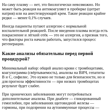
На саму плазму — нет, это биологически невозможно. Но
может быть реакция на антикоагулянт в пробирке (цитрат
натрия) или на анестезирующий крем. Такие реакции крайне
редки — менее 0,1% случаев.
Иногда пациенты путают аллергию с нормальной
воспалительной реакцией. После введения плазмы всегда есть
покраснение и лёгкий отёк — это не аллергия, а признак того,
что факторы роста начали работать, запустился процесс
регенерации.
Какие анализы обязательны перед первой
процедурой?
Минимальный набор: общий анализ крови с тромбоцитами,
коагулограмма (свёртываемость), анализы на ВИЧ, гепатиты
В и С, сифилис. Это нужно не только для безопасности, но и
для прогноза эффективности — при низких тромбоцитах
результат будет слабее.
При хронических заболеваниях могут потребоваться
дополнительные анализы. При диабете — гликированный
гемоглобин, при заболеваниях щитовидной железы —
гормоны, при подозрении на аутоиммунные процессы —