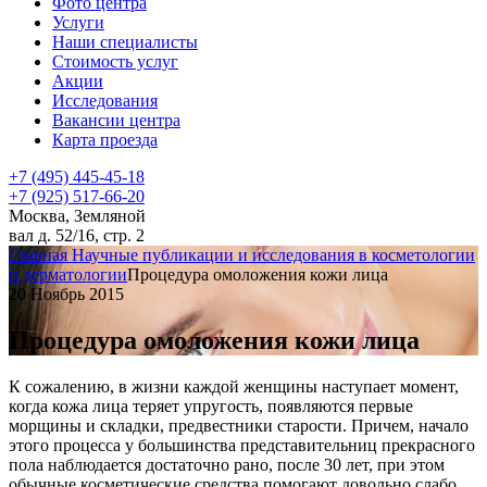
Фото центра
Услуги
Наши специалисты
Стоимость услуг
Акции
Исследования
Вакансии центра
Карта проезда
+7 (495) 445-45-18
+7 (925) 517-66-20
Москва, Земляной
вал д. 52/16, стр. 2
Главная
Научные публикации и исследования в косметологии
и дерматологии
Процедура омоложения кожи лица
20 Ноябрь 2015
Процедура омоложения кожи лица
К сожалению, в жизни каждой женщины наступает момент,
когда кожа лица теряет упругость, появляются первые
морщины и складки, предвестники старости.
Причем, начало
этого процесса у большинства представительниц прекрасного
пола наблюдается достаточно рано, после 30 лет, при этом
обычные косметические средства помогают довольно слабо,