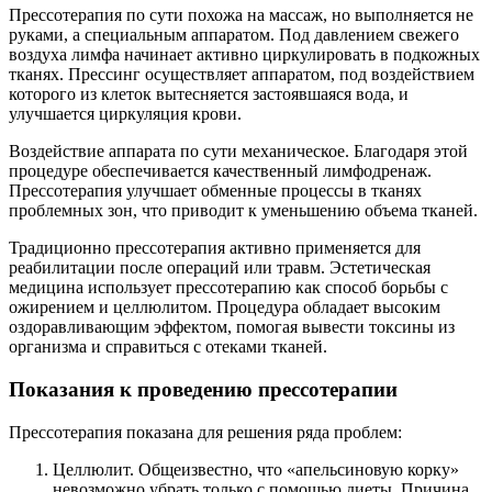
Прессотерапия по сути похожа на массаж, но выполняется не
руками, а специальным аппаратом. Под давлением свежего
воздуха лимфа начинает активно циркулировать в подкожных
тканях. Прессинг осуществляет аппаратом, под воздействием
которого из клеток вытесняется застоявшаяся вода, и
улучшается циркуляция крови.
Воздействие аппарата по сути механическое. Благодаря этой
процедуре обеспечивается качественный лимфодренаж.
Прессотерапия улучшает обменные процессы в тканях
проблемных зон, что приводит к уменьшению объема тканей.
Традиционно прессотерапия активно применяется для
реабилитации после операций или травм. Эстетическая
медицина использует прессотерапию как способ борьбы с
ожирением и целлюлитом. Процедура обладает высоким
оздоравливающим эффектом, помогая вывести токсины из
организма и справиться с отеками тканей.
Показания к проведению прессотерапии
Прессотерапия показана для решения ряда проблем:
Целлюлит. Общеизвестно, что «апельсиновую корку»
невозможно убрать только с помощью диеты. Причина