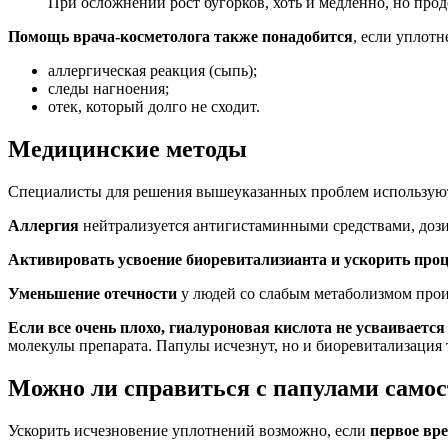
При осложнении рост бугорков, хоть и медленно, но прод
Помощь врача-косметолога также понадобится
, если уплотн
аллергическая реакция (сыпь);
следы нагноения;
отек, который долго не сходит.
Медицинские методы
Специалисты для решения вышеуказанных проблем используют
Аллергия
нейтрализуется антигистаминными средствами, дози
Активировать усвоение биоревитализианта и ускорить про
Уменьшение отечности
у людей со слабым метаболизмом прои
Если все очень плохо, гиалуроновая кислота не усваиваетс
молекулы препарата. Папулы исчезнут, но и биоревитализация 
Можно ли справиться с папулами само
Ускорить исчезновение уплотнений возможно, если
первое вр