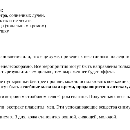
н;
тра, солнечных лучей.
 их и не чесать.
ца (тональным кремом).
ушку.
новления или, что еще хуже, приведет к негативным последств
целесообразно. Все мероприятия могут быть направлены только н
ь результата: чем дольше, тем выраженнее будет эффект.
ные пупырышки быстрее прошли, можно использовать кое-какие с
огут быть
лечебные мази или крема, продающиеся в аптеках, 
тиметровым столбиком геля «Троксевазин». Полученная смесь на
сли, экстракт плаценты, мед. Эти успокаивающие вещества сним
днем за 3 дня, кожа становится ровной, сияющей, молодой.