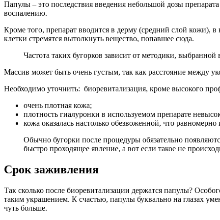
Папулы – это последствия введения небольшой дозы препарата
воспалению.
Кроме того, препарат вводится в дерму (средний слой кожи), 
клетки стремятся вытолкнуть вещество, попавшее сюда.
Частота таких бугорков зависит от методики, выбранной 
Массив может быть очень густым, так как расстояние между уко
Необходимо уточнить: биоревитализация, кроме высокого профе
очень плотная кожа;
плотность гиалуронки в используемом препарате невысока
кожа оказалась настолько обезвоженной, что равномерно и
Обычно бугорки после процедуры обязательно появляются
быстро проходящее явление, а вот если такое не происход
Срок заживления
Так сколько после биоревитализации держатся папулы? Особого
таким украшением. К счастью, папулы буквально на глазах уме
чуть больше.