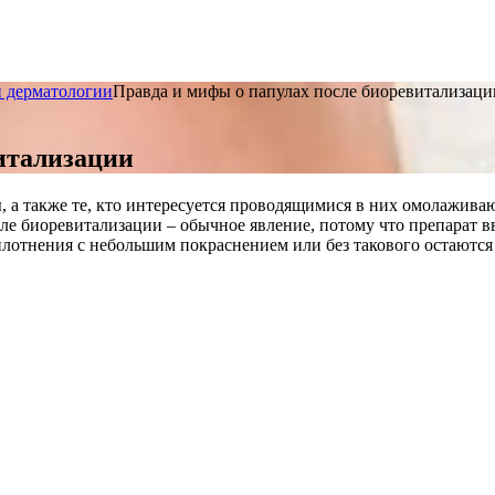
и дерматологии
Правда и мифы о папулах после биоревитализаци
итализации
, а также те, кто интересуется проводящимися в них омолажив
ле биоревитализации – обычное явление, потому что препарат 
уплотнения с небольшим покраснением или без такового остаются