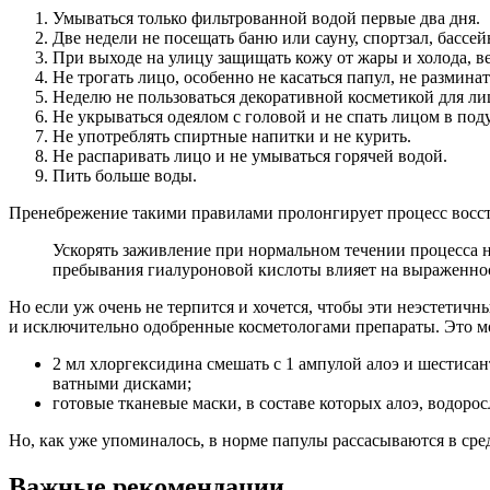
Умываться только фильтрованной водой первые два дня.
Две недели не посещать баню или сауну, спортзал, бассей
При выходе на улицу защищать кожу от жары и холода, ве
Не трогать лицо, особенно не касаться папул, не разминать
Неделю не пользоваться декоративной косметикой для ли
Не укрываться одеялом с головой и не спать лицом в под
Не употреблять спиртные напитки и не курить.
Не распаривать лицо и не умываться горячей водой.
Пить больше воды.
Пренебрежение такими правилами пролонгирует процесс восста
Ускорять заживление при нормальном течении процесса не
пребывания гиалуроновой кислоты влияет на выраженност
Но если уж очень не терпится и хочется, чтобы эти неэстетич
и исключительно одобренные косметологами препараты. Это м
2 мл хлоргексидина смешать с 1 ампулой алоэ и шестисан
ватными дисками;
готовые тканевые маски, в составе которых алоэ, водоро
Но, как уже упоминалось, в норме папулы рассасываются в сре
Важные рекомендации