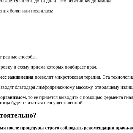
олжается вплоть до 10 дней. Это негативная динамика.
ения болят или появилась:
 разные способы.
ровку и схему приема которых подбирает врач.
цесс заживления
позволит микротоковая терапия. Эта технологи
зводят благодаря лимфодренажному массажу, отводящему излиш
я организмом
, то ее придется выводить с помощью фермента гиал
тогда будет считаться неосуществленной.
стоятельно?
емя после процедуры строго соблюдать рекомендации врача-к