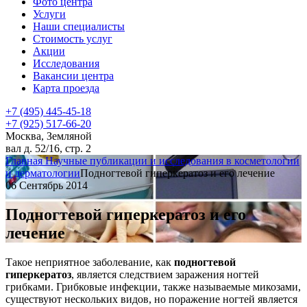
Фото центра
Услуги
Наши специалисты
Стоимость услуг
Акции
Исследования
Вакансии центра
Карта проезда
+7 (495) 445-45-18
+7 (925) 517-66-20
Москва, Земляной
вал д. 52/16, стр. 2
Главная
Научные публикации и исследования в косметологии
и дерматологии
Подногтевой гиперкератоз и его лечение
06 Сентябрь 2014
Подногтевой гиперкератоз и его
лечение
Такое неприятное заболевание, как
подногтевой
гиперкератоз
, является следствием заражения ногтей
грибками. Грибковые инфекции, также называемые микозами,
существуют нескольких видов, но поражение ногтей является