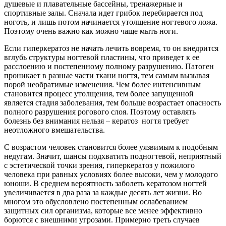
душевые и плавательные бассейны, тренажерные и
спортивные залы. Сначала идет грибок перебирается под
ноготь, и лишь потом начинается утолщение ногтевого ложа.
Поэтому очень важно как можно чаще мыть ноги.
Если гиперкератоз не начать лечить вовремя, то он внедрится
вглубь структуры ногтевой пластины, что приведет к ее
расслоению и постепенному полному разрушению. Патоген
проникает в разные части ткани ногтя, тем самым вызывая
порой необратимые изменения. Чем более интенсивным
становится процесс утолщения, тем более запущенной
является стадия заболевания, тем больше возрастает опасность
полного разрушения рогового слоя. Поэтому оставлять
болезнь без внимания нельзя – кератоз ногтя требует
неотложного вмешательства.
С возрастом человек становится более уязвимым к подобным
недугам. Значит, шансы подхватить подногтевой, неприятный
с эстетической точки зрения, гиперкератоз у пожилого
человека при равных условиях более высоки, чем у молодого
юноши. В среднем вероятность заболеть кератозом ногтей
увеличивается в два раза за каждые десять лет жизни. Во
многом это обусловлено постепенным ослабеванием
защитных сил организма, которые все менее эффективно
борются с внешними угрозами. Примерно треть случаев