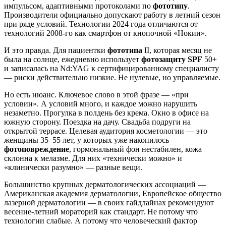
импульсом, адаптивными протоколами по
фототипу
.
Производители официально допускают работу в летний сезон
при ряде условий. Технологии 2024 года отличаются от
технологий 2008-го как смартфон от кнопочной «Нокии».
И это правда. Для пациентки
фототипа
II, которая месяц не
была на солнце, ежедневно использует
фотозащиту SPF
50+
и записалась на Nd:YAG к сертифицированному специалисту
— риски действительно низкие. Не нулевые, но управляемые.
Но есть нюанс. Ключевое слово в этой фразе — «при
условии». А условий много, и каждое можно нарушить
незаметно. Прогулка в полдень без крема. Окно в офисе на
южную сторону. Поездка на дачу. Свадьба подруги на
открытой террасе. Целевая аудитория косметологии — это
женщины 35–55 лет, у которых уже накопилось
фотоповреждение
, гормональный фон нестабилен, кожа
склонна к мелазме. Для них «технически можно» и
«клинически разумно» — разные вещи.
Большинство крупных дерматологических ассоциаций —
Американская академия дерматологии, Европейское общество
лазерной дерматологии — в своих гайдлайнах рекомендуют
весенне-летний мораторий как стандарт. Не потому что
технологии слабые. А потому что человеческий фактор