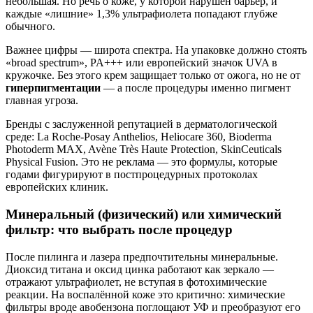
небольшая. Но речь о коже, у которой нарушен барьер, и
каждые «лишние» 1,3% ультрафиолета попадают глубже
обычного.
Важнее цифры — широта спектра. На упаковке должно стоять
«broad spectrum», PA+++ или европейский значок UVA в
кружочке. Без этого крем защищает только от ожога, но не от
гиперпигментации
— а после процедуры именно пигмент
главная угроза.
Бренды с заслуженной репутацией в дерматологической
среде: La Roche-Posay Anthelios, Heliocare 360, Bioderma
Photoderm MAX, Avène Très Haute Protection, SkinCeuticals
Physical Fusion. Это не реклама — это формулы, которые
годами фигурируют в постпроцедурных протоколах
европейских клиник.
Минеральный (физический) или химический
фильтр: что выбрать после процедур
После пилинга и лазера предпочтительны минеральные.
Диоксид титана и оксид цинка работают как зеркало —
отражают ультрафиолет, не вступая в фотохимические
реакции. На воспалённой коже это критично: химические
фильтры вроде авобензона поглощают УФ и преобразуют его