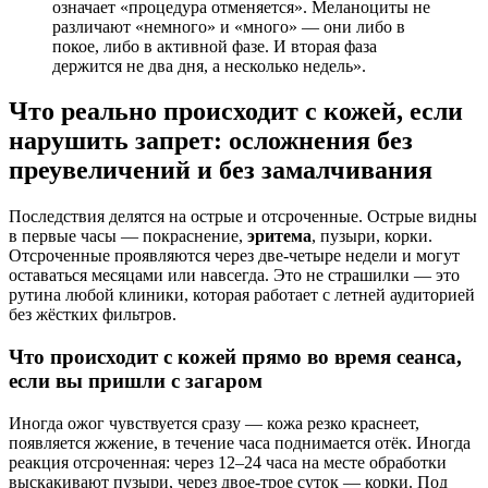
означает «процедура отменяется». Меланоциты не
различают «немного» и «много» — они либо в
покое, либо в активной фазе. И вторая фаза
держится не два дня, а несколько недель».
Что реально происходит с кожей, если
нарушить запрет: осложнения без
преувеличений и без замалчивания
Последствия делятся на острые и отсроченные. Острые видны
в первые часы — покраснение,
эритема
, пузыри, корки.
Отсроченные проявляются через две-четыре недели и могут
оставаться месяцами или навсегда. Это не страшилки — это
рутина любой клиники, которая работает с летней аудиторией
без жёстких фильтров.
Что происходит с кожей прямо во время сеанса,
если вы пришли с загаром
Иногда ожог чувствуется сразу — кожа резко краснеет,
появляется жжение, в течение часа поднимается отёк. Иногда
реакция отсроченная: через 12–24 часа на месте обработки
выскакивают пузыри, через двое-трое суток — корки. Под