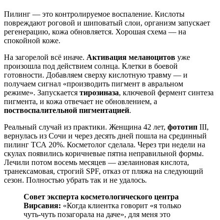
Пилинг — это контролируемое воспаление. Кислоты
повреждают роговой и шиповатый слои, организм запускает
регенерацию, кожа обновляется. Хорошая схема — на
спокойной коже.
На загорелой всё иначе.
Активация меланоцитов
уже
произошла под действием солнца. Клетки в боевой
готовности. Добавляем сверху кислотную травму — и
получаем сигнал «производить пигмент в авральном
режиме». Запускается
тирозиназа
, ключевой фермент синтеза
пигмента, и кожа отвечает не обновлением, а
поствоспалительной пигментацией
.
Реальный случай из практики. Женщина 42 лет,
фототип
III,
вернулась из Сочи и через десять дней пошла на срединный
пилинг ТСА 20%. Косметолог сделала. Через три недели на
скулах появились коричневые пятна неправильной формы.
Лечили потом восемь месяцев — азелаиновая кислота,
транексамовая, строгий SPF, отказ от пляжа на следующий
сезон. Полностью убрать так и не удалось.
Совет эксперта косметологического центра
Вирсавия:
«Когда клиентка говорит «я только
чуть-чуть позагорала на даче», для меня это