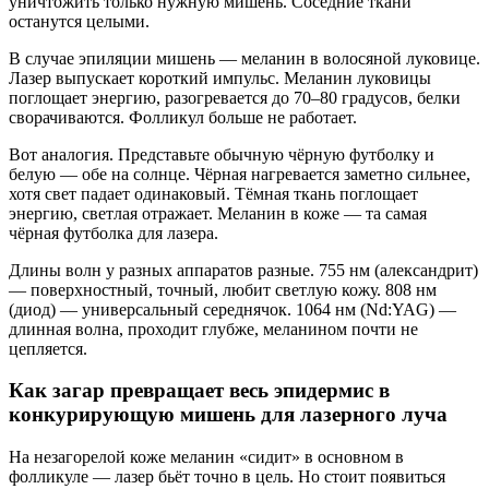
уничтожить только нужную мишень. Соседние ткани
останутся целыми.
В случае эпиляции мишень — меланин в волосяной луковице.
Лазер выпускает короткий импульс. Меланин луковицы
поглощает энергию, разогревается до 70–80 градусов, белки
сворачиваются. Фолликул больше не работает.
Вот аналогия. Представьте обычную чёрную футболку и
белую — обе на солнце. Чёрная нагревается заметно сильнее,
хотя свет падает одинаковый. Тёмная ткань поглощает
энергию, светлая отражает. Меланин в коже — та самая
чёрная футболка для лазера.
Длины волн у разных аппаратов разные. 755 нм (александрит)
— поверхностный, точный, любит светлую кожу. 808 нм
(диод) — универсальный середнячок. 1064 нм (Nd:YAG) —
длинная волна, проходит глубже, меланином почти не
цепляется.
Как загар превращает весь эпидермис в
конкурирующую мишень для лазерного луча
На незагорелой коже меланин «сидит» в основном в
фолликуле — лазер бьёт точно в цель. Но стоит появиться