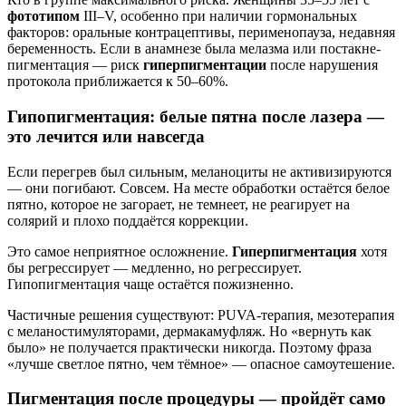
фототипом
III–V, особенно при наличии гормональных
факторов: оральные контрацептивы, перименопауза, недавняя
беременность. Если в анамнезе была мелазма или постакне-
пигментация — риск
гиперпигментации
после нарушения
протокола приближается к 50–60%.
Гипопигментация: белые пятна после лазера —
это лечится или навсегда
Если перегрев был сильным, меланоциты не активизируются
— они погибают. Совсем. На месте обработки остаётся белое
пятно, которое не загорает, не темнеет, не реагирует на
солярий и плохо поддаётся коррекции.
Это самое неприятное осложнение.
Гиперпигментация
хотя
бы регрессирует — медленно, но регрессирует.
Гипопигментация чаще остаётся пожизненно.
Частичные решения существуют: PUVA-терапия, мезотерапия
с меланостимуляторами, дермакамуфляж. Но «вернуть как
было» не получается практически никогда. Поэтому фраза
«лучше светлое пятно, чем тёмное» — опасное самоутешение.
Пигментация после процедуры — пройдёт само