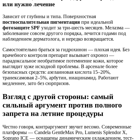
или нужно лечение
Зависит от глубины и типа. Поверхностная
поствоспалительная пигментация
при идеальной
фотозащите SPF
уходит за три-шесть месяцев. Мелазма —
заболевание совсем другого порядка, лечится годами под
наблюдением дерматолога, и нередко возвращается.
Самостоятельно браться за гидрохинон — плохая идея. Без
врачебного контроля препарат вызывает охроноз —
парадоксальное необратимое потемнение кожи, которое
выглядит хуже исходной проблемы. В арсенале более
безопасных средств: азелаиновая кислота 15–20%,
транексамовая 2–5%, арбутин, ниацинамид. Работают
медленнее, зато без сюрпризов.
Взгляд с другой стороны: самый
сильный аргумент против полного
запрета на летние процедуры
Честно говоря, контраргумент звучит весомо. Современные
платформы — Candela GentleMax Pro, Lumenis Splendor X,
Soprano ICE — оснащены динамическим охлаждением, тест-