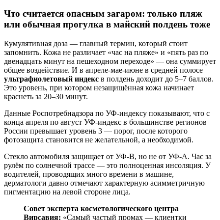
Что считается опасным загаром: только пляж
или обычная прогулка в майский полдень тоже
Кумулятивная доза — главный термин, который стоит
запомнить. Кожа не различает «час на пляже» и «пять раз по
двенадцать минут на пешеходном переходе» — она суммирует
общее воздействие. И в апреле-мае-июне в средней полосе
ультрафиолетовый индекс
в полдень доходит до 5–7 баллов.
Это уровень, при котором незащищённая кожа начинает
краснеть за 20–30 минут.
Данные Роспотребнадзора по УФ-индексу показывают, что с
конца апреля по август УФ-индекс в большинстве регионов
России превышает уровень 3 — порог, после которого
фотозащита становится не желательной, а необходимой.
Стекло автомобиля защищает от УФ-В, но не от УФ-А. Час за
рулём по солнечной трассе — это полноценная инсоляция. У
водителей, проводящих много времени в машине,
дерматологи давно отмечают характерную асимметричную
пигментацию на левой стороне лица.
Совет эксперта косметологического центра
Вирсавия:
«Самый частый промах — клиентки