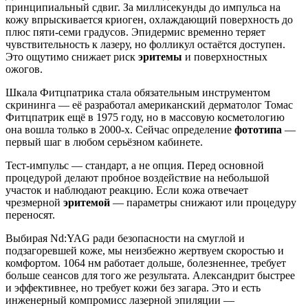
принципиальный сдвиг. За миллисекунды до импульса на
кожу впрыскивается криоген, охлаждающий поверхность до
плюс пяти-семи градусов. Эпидермис временно теряет
чувствительность к лазеру, но фолликул остаётся доступен.
Это ощутимо снижает риск
эритемы
и поверхностных
ожогов.
Шкала Фитцпатрика стала обязательным инструментом
скрининга — её разработал американский дерматолог Томас
Фитцпатрик ещё в 1975 году, но в массовую косметологию
она вошла только в 2000-х. Сейчас определение
фототипа
—
первый шаг в любом серьёзном кабинете.
Тест-импульс — стандарт, а не опция. Перед основной
процедурой делают пробное воздействие на небольшой
участок и наблюдают реакцию. Если кожа отвечает
чрезмерной
эритемой
— параметры снижают или процедуру
переносят.
Выбирая Nd:YAG ради безопасности на смуглой и
подзагоревшей коже, мы неизбежно жертвуем скоростью и
комфортом. 1064 нм работает дольше, болезненнее, требует
больше сеансов для того же результата. Александрит быстрее
и эффективнее, но требует кожи без загара. Это и есть
инженерный компромисс лазерной эпиляции —