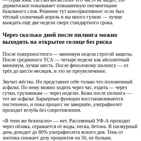
дерматоскоп показывает повышенную пигментацию
базального слоя. Решение тут консервативное: если был
тёплый солнечный апрель и вы много гуляли — лучше
выждать ещё две недели сверх стандартного срока.
Через сколько дней после пилинга можно
выходить на открытое солнце без риска
После поверхностного — минимум неделя строгой защиты.
После срединного ТСА — четыре недели как абсолютный
минимум, лучше шесть. После феноловому пилингу — от
трёх до шести месяцев, и это не преувеличение.
Звучит жёстко. Но представьте себе только что положенный
асфальт. По нему можно ходить через час, ездить — через
сутки, грузовикам — через неделю. Кожа после пилинга —
тот же асфальт. Барьерные функции восстанавливаются
постепенно, и пока процесс не завершён, ультрафиолет
проходит вглубь без сопротивления.
«В тени же безопасно» — нет. Рассеянный УФ-А проходит
через облака, отражается от воды, песка, бетона. В пасмурный
день доходит до 80% ультрафиолета ясного дня. Тень от
зонтика снижает дозу процентов на 50, не больше.