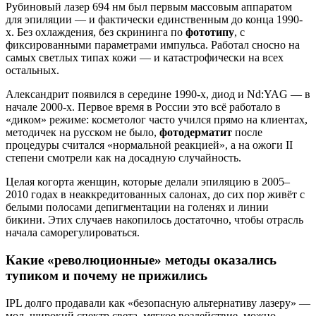
Рубиновый лазер 694 нм был первым массовым аппаратом
для эпиляции — и фактически единственным до конца 1990-
х. Без охлаждения, без скрининга по
фототипу
, с
фиксированными параметрами импульса. Работал сносно на
самых светлых типах кожи — и катастрофически на всех
остальных.
Александрит появился в середине 1990-х, диод и Nd:YAG — в
начале 2000-х. Первое время в России это всё работало в
«диком» режиме: косметолог часто учился прямо на клиентах,
методичек на русском не было,
фотодерматит
после
процедуры считался «нормальной реакцией», а на ожоги II
степени смотрели как на досадную случайность.
Целая когорта женщин, которые делали эпиляцию в 2005–
2010 годах в неаккредитованных салонах, до сих пор живёт с
белыми полосами депигментации на голенях и линии
бикини. Этих случаев накопилось достаточно, чтобы отрасль
начала саморегулироваться.
Какие «революционные» методы оказались
тупиком и почему не прижились
IPL долго продавали как «безопасную альтернативу лазеру» —
мол, широкий спектр света, мягкое воздействие, можно