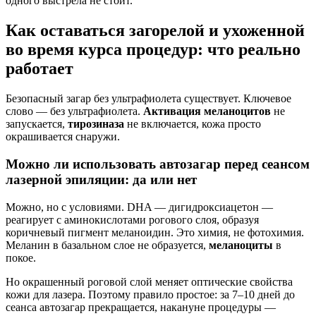
одного выстрела не стоит.
Как оставаться загорелой и ухоженной
во время курса процедур: что реально
работает
Безопасный загар без ультрафиолета существует. Ключевое
слово — без ультрафиолета.
Активация меланоцитов
не
запускается,
тирозиназа
не включается, кожа просто
окрашивается снаружи.
Можно ли использовать автозагар перед сеансом
лазерной эпиляции: да или нет
Можно, но с условиями. DHA — дигидроксиацетон —
реагирует с аминокислотами рогового слоя, образуя
коричневый пигмент меланоидин. Это химия, не фотохимия.
Меланин в базальном слое не образуется,
меланоциты
в
покое.
Но окрашенный роговой слой меняет оптические свойства
кожи для лазера. Поэтому правило простое: за 7–10 дней до
сеанса автозагар прекращается, накануне процедуры —