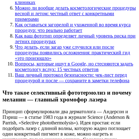
клиниках
Можно ли вообще делать косметологические процедуры
весной и летом: честный ответ с конкретными
примерами
Как оставаться загорелой и ухоженной во время курса
процедур: что реально работает
Как ваш фототип определяет личный уровень риска при
летних процедурах
Что делать, если загар уже случился или после
процедуры появились осложнения: практический гид
«это произошло»
Вопросы, которые ищут в Google, но стесняются задать
косметологу вслух: 15 честных ответов
Ваш личный протокол безопасности: чек-лист перед
процедурой и после — сохраните в заметки телефона
Что такое селективный фототермолиз и почему
меланин — главный хромофор лазера
Принцип сформулировали два дерматолога — Андерсон и
Пэриш — в статье 1983 года в журнале Science (Anderson &
Parrish, «Selective photothermolysis»). Идея простая: если
подобрать лазер с длиной волны, которую жадно поглощает
один конкретный пигмент в коже, можно нагреть и