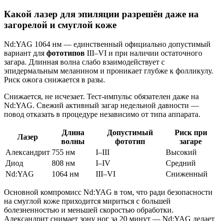
Какой лазер для эпиляции разрешён даже на
загорелой и смуглой коже
Nd:YAG 1064 нм — единственный официально допустимый
вариант для
фототипов
III–VI и при наличии остаточного
загара. Длинная волна слабо взаимодействует с
эпидермальным меланином и проникает глубже к фолликулу.
Риск ожога снижается в разы.
Снижается, не исчезает. Тест-импульс обязателен даже на
Nd:YAG. Свежий активный загар недельной давности —
повод отказать в процедуре независимо от типа аппарата.
Длина
Допустимый
Риск при
Лазер
волны
фототип
загаре
Александрит
755 нм
I–III
Высокий
Диод
808 нм
I–IV
Средний
Nd:YAG
1064 нм
III–VI
Сниженный
Основной компромисс Nd:YAG в том, что ради безопасности
на смуглой коже приходится мириться с большей
болезненностью и меньшей скоростью обработки.
Александрит снимает зону ног за 20 минут — Nd:YAG делает