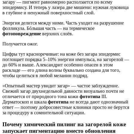
загару — пигмент равномерно расползается по всему
эпидермису. И теперь у лазера две мишени: нужная луковица
в глубине и ненужный поверхностный слой.
Энергия делится между ними. Часть уходит на разрушение
фолликула. Бóльшая часть — на термическое
фотоповреждение
верхних слоёв.
Получается ожог.
Цифры тут красноречивые: на коже без загара эпидермис
поглощает порядка 5–10% энергии импульса, на загорелой —
до 60% и выше. Александрит особенно опасен в этом
раскладе — его длина волны буквально создана для того,
чтобы целиться в любой меланин подряд.
«Опытный мастер увидит загар» — частое заблуждение.
Свежий загар двухнедельной давности визуально почти не
отличается от природного тона кожи
фототипа
III.
Дерматоскоп и шкала
фототипа
не всегда дают однозначный
ответ — поэтому добросовестные клиники просто не берутся
за процедуру в сомнительной ситуации.
Почему химический пилинг на загорелой коже
запускает пигментацию вместо обновления