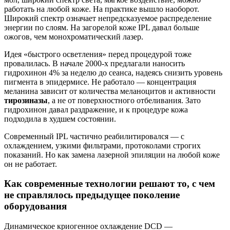
работать на любой коже. На практике вышло наоборот.
Широкий спектр означает непредсказуемое распределение
энергии по слоям. На загорелой коже IPL давал больше
ожогов, чем монохроматический лазер.
Идея «быстрого осветления» перед процедурой тоже
провалилась. В начале 2000-х предлагали наносить
гидрохинон 4% за неделю до сеанса, надеясь снизить уровень
пигмента в эпидермисе. Не работало — концентрация
меланина зависит от количества меланоцитов и активности
тирозиназы
, а не от поверхностного отбеливания. Зато
гидрохинон давал раздражение, и к процедуре кожа
подходила в худшем состоянии.
Современный IPL частично реабилитировался — с
охлаждением, узкими фильтрами, протоколами строгих
показаний. Но как замена лазерной эпиляции на любой коже
он не работает.
Как современные технологии решают то, с чем
не справлялось предыдущее поколение
оборудования
Динамическое криогенное охлаждение DCD —