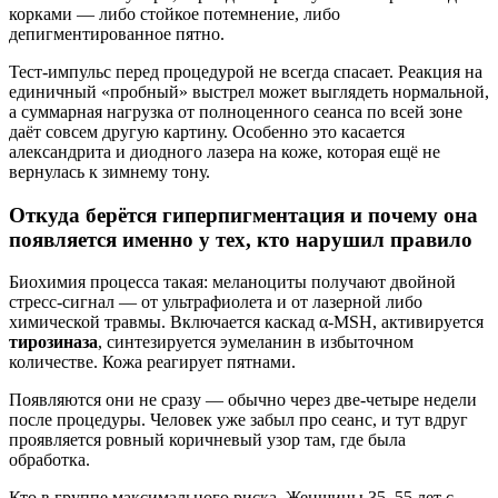
корками — либо стойкое потемнение, либо
депигментированное пятно.
Тест-импульс перед процедурой не всегда спасает. Реакция на
единичный «пробный» выстрел может выглядеть нормальной,
а суммарная нагрузка от полноценного сеанса по всей зоне
даёт совсем другую картину. Особенно это касается
александрита и диодного лазера на коже, которая ещё не
вернулась к зимнему тону.
Откуда берётся гиперпигментация и почему она
появляется именно у тех, кто нарушил правило
Биохимия процесса такая: меланоциты получают двойной
стресс-сигнал — от ультрафиолета и от лазерной либо
химической травмы. Включается каскад α-MSH, активируется
тирозиназа
, синтезируется эумеланин в избыточном
количестве. Кожа реагирует пятнами.
Появляются они не сразу — обычно через две-четыре недели
после процедуры. Человек уже забыл про сеанс, и тут вдруг
проявляется ровный коричневый узор там, где была
обработка.
Кто в группе максимального риска. Женщины 35–55 лет с