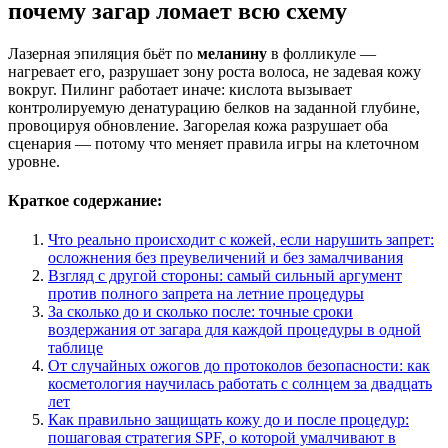
почему загар ломает всю схему
Лазерная эпиляция бьёт по
меланину
в фолликуле —
нагревает его, разрушает зону роста волоса, не задевая кожу
вокруг. Пилинг работает иначе: кислота вызывает
контролируемую денатурацию белков на заданной глубине,
провоцируя обновление. Загорелая кожа разрушает оба
сценария — потому что меняет правила игры на клеточном
уровне.
Краткое содержание:
Что реально происходит с кожей, если нарушить запрет:
осложнения без преувеличений и без замалчивания
Взгляд с другой стороны: самый сильный аргумент
против полного запрета на летние процедуры
За сколько до и сколько после: точные сроки
воздержания от загара для каждой процедуры в одной
таблице
От случайных ожогов до протоколов безопасности: как
косметология научилась работать с солнцем за двадцать
лет
Как правильно защищать кожу до и после процедур:
пошаговая стратегия SPF, о которой умалчивают в