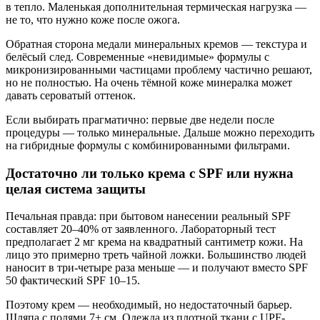
в тепло. Маленькая дополнительная термическая нагрузка —
не то, что нужно коже после ожога.
Обратная сторона медали минеральных кремов — текстура и
белёсый след. Современные «невидимые» формулы с
микронизированными частицами проблему частично решают,
но не полностью. На очень тёмной коже минералка может
давать сероватый оттенок.
Если выбирать прагматично: первые две недели после
процедуры — только минеральные. Дальше можно переходить
на гибридные формулы с комбинированными фильтрами.
Достаточно ли только крема с SPF или нужна
целая система защиты
Печальная правда: при бытовом нанесении реальный SPF
составляет 20–40% от заявленного. Лабораторный тест
предполагает 2 мг крема на квадратный сантиметр кожи. На
лицо это примерно треть чайной ложки. Большинство людей
наносит в три-четыре раза меньше — и получают вместо SPF
50 фактический SPF 10–15.
Поэтому крем — необходимый, но недостаточный барьер.
Шляпа с полями 7+ см. Одежда из плотной ткани с UPF-