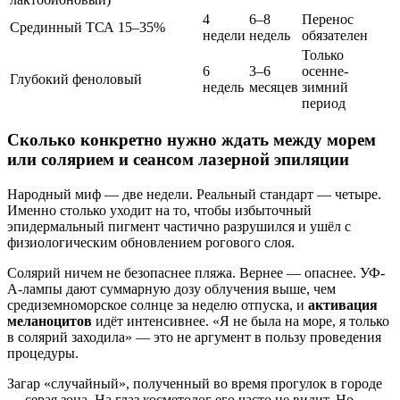
4
6–8
Перенос
Срединный ТСА 15–35%
недели
недель
обязателен
Только
6
3–6
осенне-
Глубокий феноловый
недель
месяцев
зимний
период
Сколько конкретно нужно ждать между морем
или солярием и сеансом лазерной эпиляции
Народный миф — две недели. Реальный стандарт — четыре.
Именно столько уходит на то, чтобы избыточный
эпидермальный пигмент частично разрушился и ушёл с
физиологическим обновлением рогового слоя.
Солярий ничем не безопаснее пляжа. Вернее — опаснее. УФ-
А-лампы дают суммарную дозу облучения выше, чем
средиземноморское солнце за неделю отпуска, и
активация
меланоцитов
идёт интенсивнее. «Я не была на море, я только
в солярий заходила» — это не аргумент в пользу проведения
процедуры.
Загар «случайный», полученный во время прогулок в городе
— серая зона. На глаз косметолог его часто не видит. Но