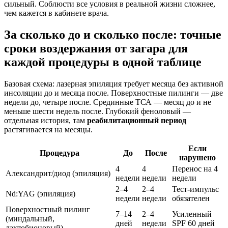
сильный. Соблюсти все условия в реальной жизни сложнее,
чем кажется в кабинете врача.
За сколько до и сколько после: точные
сроки воздержания от загара для
каждой процедуры в одной таблице
Базовая схема: лазерная эпиляция требует месяца без активной
инсоляции до и месяца после. Поверхностные пилинги — две
недели до, четыре после. Срединные ТСА — месяц до и не
меньше шести недель после. Глубокий феноловый —
отдельная история, там
реабилитационный период
растягивается на месяцы.
Если
Процедура
До
После
нарушено
4
4
Перенос на 4
Александрит/диод (эпиляция)
недели
недели
недели
2–4
2–4
Тест-импульс
Nd:YAG (эпиляция)
недели
недели
обязателен
Поверхностный пилинг
7–14
2–4
Усиленный
(миндальный,
дней
недели
SPF 60 дней
лактобионовый)