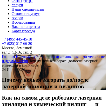
Фото центра
Услуги
Наши специалисты
Стоимость услуг
Акции
Исследования
Вакансии центра
Карта проезда
+7 (495) 445-45-18
+7 (925) 517-66-20
Москва, Земляной
вал д. 52/16, стр. 2
Главная
Научные публикации и исследования в косметологии
и дерматологии
Почему нельзя загорать до/после лазерной
эпиляции и пилингов
24 Июнь 2026
Почему нельзя загорать до/после
лазерной эпиляции и пилингов
Как на самом деле работают лазерная
эпиляция и химический пилинг — и