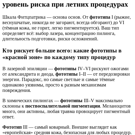
уровень риска при летних процедурах
Шкала Фитцпатрика — основа основ. От
фототипа
I (рыжие,
веснушчатые, никогда не загорают, всегда обгорают) до VI
(тёмная кожа, не горит, легко пигментируется). Ваш тип
определяет всё: выбор лазера, концентрацию пилинга,
длительность подготовки, риски осложнений.
Кто рискует больше всего: какие фототипы в
«красной зоне» по каждому типу процедур
В лазерной эпиляции —
фототипы
IV–VI рискуют ожогами
от александрита и диода,
фототипы
I–II — от передозировки
энергии. Парадокс, но самые светлые и самые тёмные
одинаково уязвимы, просто к разным механизмам
повреждения.
В химических пилингах —
фототипы
III–V максимально
склонны к
поствоспалительной пигментации
. Меланоцитов
много, они активны, любая травма провоцирует пигментный
ответ.
Фототип
III — самый коварный. Внешне выглядит как
«европейская» средняя кожа, безопасная для любых процедур.