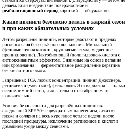
становится сверхчувствительной к ультрафиолету — летом не
делаем. Если воздействие поверхностное и
реабилитационный период
короткий — обсуждаемо.
Какие пилинги безопасно делать в жаркий сезон
и при каких обязательных условиях
Летом разрешены пилинги, которые работают в пределах
рогового слоя без серьёзного воспаления. Миндальный
(фенилмолочная кислота, крупная молекула, медленное
проникновение). Лактобионовый (полигидрокси-кислота с
антиоксидантным эффектом). Энзимные на основе папаина
или бромелайна — ферментативное расщепление кератина
без кислотного ожога.
Запрещены: ТСА любых концентраций, пилинг Джесснера,
ретиноевый («жёлтый»), феноловый. Эти варианты — только
осенне-зимний сезон, и желательно с октября по март
включительно.
Условия безопасности для разрешённых пилингов:
ежедневный SPF 50+ с двукратным нанесением, отказ от
пляжа и солярия на весь курс плюс четыре недели после
последней процедуры, исключение ретиноидов и кислот в
домашнем уходе между сеансами.