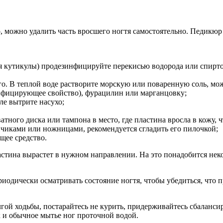
о, можно удалить часть вросшего ногтя самостоятельно. Педикюр
я кутикулы) продезинфицируйте перекисью водорода или спиртом
его. В теплой воде растворите морскую или поваренную соль, м
инфицирующее свойство), фурацилин или марганцовку;
ле вытрите насухо;
ного диска или тампона в место, где пластина вросла в кожу, чт
иками или ножницами, рекомендуется сгладить его пилочкой;
щее средство.
ластина вырастет в нужном направлении. На это понадобится неко
риодически осматривать состояние ногтя, чтобы убедиться, что 
лгой ходьбы, постарайтесь не курить, придерживайтесь сбаланси
к и обычное мытье ног проточной водой.