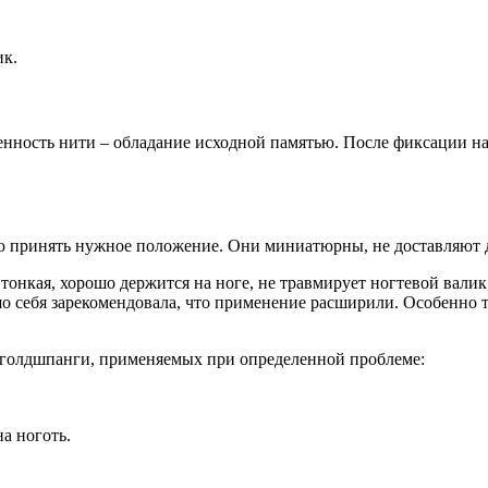
ик.
бенность нити – обладание исходной памятью. После фиксации н
 принять нужное положение. Они миниатюрны, не доставляют д
онкая, хорошо держится на ноге, не травмирует ногтевой валик,
ошо себя зарекомендовала, что применение расширили. Особенно
 голдшпанги, применяемых при определенной проблеме:
на ноготь.