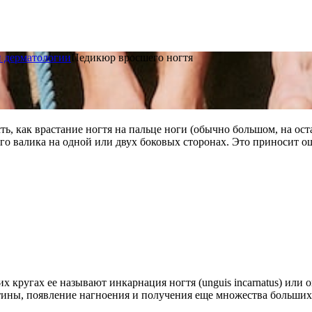
и дерматологии
Педикюр вросшего ногтя
ь, как врастание ногтя на пальце ноги (обычно большом, на ост
ого валика на одной или двух боковых сторонах. Это приносит 
кругах ее называют инкарнация ногтя (unguis incarnatus) или он
тины, появление нагноения и получения еще множества больших