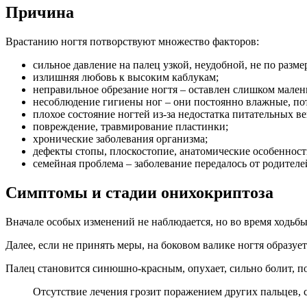
Причина
Врастанию ногтя потворствуют множество факторов:
сильное давление на палец узкой, неудобной, не по разме
излишняя любовь к высоким каблукам;
неправильное обрезание ногтя – оставлен слишком мален
несоблюдение гигиены ног – они постоянно влажные, по
плохое состояние ногтей из-за недостатка питательных в
повреждение, травмирование пластинки;
хронические заболевания организма;
дефекты стопы, плоскостопие, анатомические особенности
семейная проблема – заболевание передалось от родителе
Симптомы и стадии онихокриптоза
Вначале особых изменений не наблюдается, но во время ходьбы 
Далее, если не принять меры, на боковом валике ногтя образуе
Палец становится синюшно-красным, опухает, сильно болит, п
Отсутствие лечения грозит поражением других пальцев, су