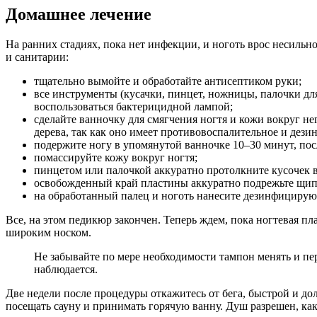
Домашнее лечение
На ранних стадиях, пока нет инфекции, и ноготь врос несильн
и санитарии:
тщательно вымойте и обработайте антисептиком руки;
все инструменты (кусачки, пинцет, ножницы, палочки дл
воспользоваться бактерицидной лампой;
сделайте ванночку для смягчения ногтя и кожи вокруг н
дерева, так как оно имеет противовоспалительное и дез
подержите ногу в упомянутой ванночке 10–30 минут, пос
помассируйте кожу вокруг ногтя;
пинцетом или палочкой аккуратно протолкните кусочек ват
освобожденный край пластины аккуратно подрежьте щипч
на обработанный палец и ноготь нанесите дезинфицирую
Все, на этом педикюр закончен. Теперь ждем, пока ногтевая п
широким носком.
Не забывайте по мере необходимости тампон менять и пе
наблюдается.
Две недели после процедуры откажитесь от бега, быстрой и до
посещать сауну и принимать горячую ванну. Душ разрешен, ка