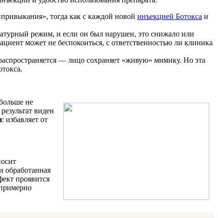
привыкания», тогда как с каждой новой
инъекцией Ботокса
и
атурный режим, и если он был нарушен, это снижало или
ациент может не беспокоиться, с ответственностью ли клиника
 распространяется — лицо сохраняет «живую» мимику. Но эта
отокса.
больше не
результат виден
н
: избавляет от
носит
и обработанная
фект проявится
 примерно