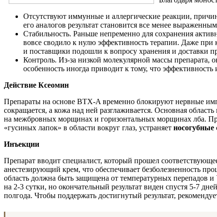
Отсутствуют иммунные и аллергические реакции, причин
его аналогов результат становится все менее выраженным
Стабильность. Раньше непременно для сохранения актив
вовсе сводило к нулю эффективность терапии. Даже при 
и поставщики подошли к вопросу хранения и доставки пр
Контроль. Из-за низкой молекулярной массы препарата, 
особенность иногда приводит к тому, что эффективность 
Действие Ксеомин
Препараты на основе BTX-A временно блокируют нервные имп
сокращается, а кожа над ней разглаживается. Основная обла
на межбровных морщинах и горизонтальных морщинах лба. П
«гусиных лапок» в области вокруг глаз, устраняет
носогубные 
Инъекции
Препарат вводит специалист, который прошел соответствующее
анестезирующий крем, что обеспечивает безболезненность про
область должна быть защищена от температурных перепадов и 
на 2-3 сутки, но окончательный результат виден спустя 5-7 дн
полгода. Чтобы поддержать достигнутый результат, рекоменду