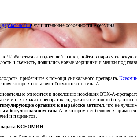
и дерматологии
Отличительные особенности Ксеомина
ьно! Избавиться от надоевшей шапки, пойти в парикмахерскую 
одость и свежесть, появились новые морщинки и мешки под гла
олодость, прибегните к помощи уникального препарата.
Ксеоми
снову которых составляет ботулотоксин типа А.
основательно относится к поколению новейших BTX-A-препарато
оксе и иных схожих препаратах содержится не только ботулоток
тимулирующие организм к выработке антител
, что не лучшим
тым ботулотоксином типа A
, в котором нет белковых примесе
ачей и пациентов.
репарата КСЕОМИН
труктуре Ксеомина обеспечена гарантированная эффективность и