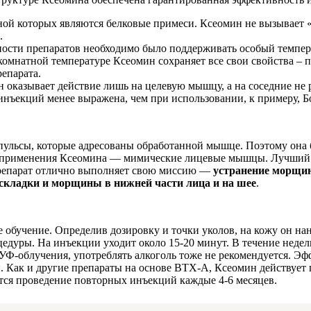
ой которых являются белковые примеси. Ксеомин не вызывает «
.
ности препаратов необходимо было поддерживать особый темпер
комнатной температуре Ксеомин сохраняет все свои свойства – п
епарата.
он оказывает действие лишь на целевую мышцу, а на соседние не
инъекций менее выражена, чем при использовании, к примеру, Б
ульсы, которые адресованы обработанной мышце. Поэтому она 
сть применения Ксеомина — мимические лицевые мышцы. Лучший 
репарат отлично выполняет свою миссию —
устранение морщи
складки и морщины в нижней части лица и на шее
.
 обучение. Определив дозировку и точки уколов, на кожу он на
цедуры. На инъекции уходит около 15-20 минут. В течение недел
УФ-облучения, употреблять алкоголь тоже не рекомендуется. Эф
ей. Как и другие препараты на основе BTX-A, Ксеомин действует
ется проведение повторных инъекций каждые 4-6 месяцев.