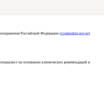
воохранения Российской Федерации (
cr.minzdrav.gov.ru
).
т специалист на основании клинических рекомендаций и