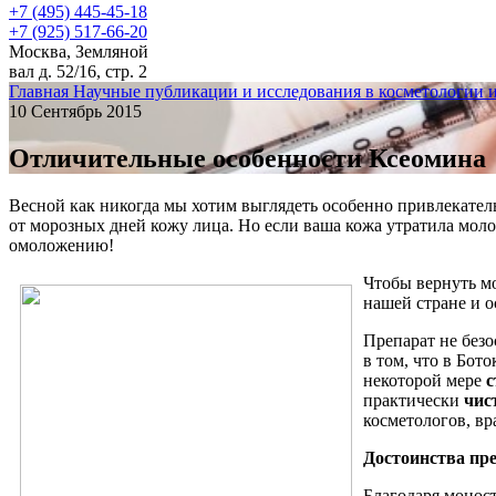
+7 (495) 445-45-18
+7 (925) 517-66-20
Москва, Земляной
вал д. 52/16, стр. 2
Главная
Научные публикации и исследования в косметологии 
10 Сентябрь 2015
Отличительные особенности Ксеомина
Весной как никогда мы хотим выглядеть особенно привлекател
от морозных дней кожу лица. Но если ваша кожа утратила мол
омоложению!
Чтобы вернуть м
нашей стране и о
Препарат не без
в том, что в Бот
некоторой мере
с
практически
чис
косметологов, вр
Достоинства п
Благодаря монос