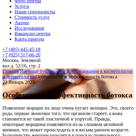
Фото центра
Услуги
Наши специалисты
Стоимость услуг
Акции
Исследования
Вакансии центра
Карта проезда
+7 (495) 445-45-18
+7 (925) 517-66-20
Москва, Земляной
вал д. 52/16, стр. 2
Главная
Научные публикации и исследования в косметологии
и дерматологии
Особенности и эффективность ботокса
22 Январь 2023
Особенности и эффективность ботокса
Появление морщин на лице очень пугает женщин. Это, своего
рода, первые звоночки того, что организм стареет, а кожа
становится не такой эластичной и упругой. Правда,
некоторые морщины появляются из-за слишком активной
мимики, что может происходить и в весьма раннем возрасте.
Большинство женщин находятся в поисках правильного