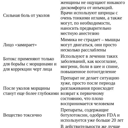
женщины не ощущают никакого
дискомфорта от инъекций.
Врачи используют шприцы с
Сильная боль от уколов
очень тонкими иглами, а также
могут, по необходимости,
наносить предварительно
местную анестезию
Мимика не страдает – мышцы
Лицо «замирает»
могут двигаться, они просто
несколько расслаблены
Используют в лечении таких
Ботокс применяют только
заболеваний, как косоглазие,
для борьбы с морщинами и
мигрени, боли в шее и спине,
для коррекции черт лица
повышенное потоотделение
Препарат не делает ситуацию
хуже, просто после периода
После уколов морщины
разглаживания происходит
станут еще более глубокими
возврат к первичному
состоянию, что плохо
воспринимается человеком
Препараты, содержащие
Вещество токсично
ботулотоксин, одобрен FDA и
используется уже больше 20 лет
В действительности же лучше