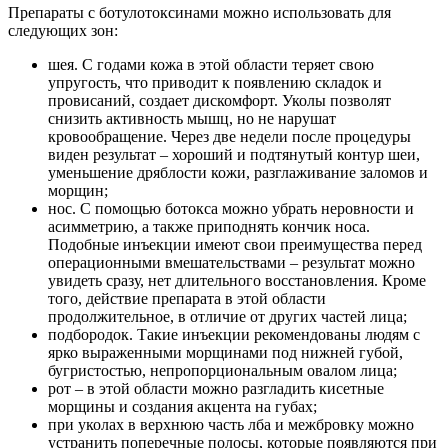
Препараты с ботулотоксинами можно использовать для
следующих зон:
шея. С годами кожа в этой области теряет свою
упругость, что приводит к появлению складок и
провисаний, создает дискомфорт. Уколы позволят
снизить активность мышц, но не нарушат
кровообращение. Через две недели после процедуры
виден результат – хороший и подтянутый контур шеи,
уменьшение дряблости кожи, разглаживание заломов и
морщин;
нос. С помощью ботокса можно убрать неровности и
асимметрию, а также приподнять кончик носа.
Подобные инъекции имеют свои преимущества перед
операционными вмешательствами – результат можно
увидеть сразу, нет длительного восстановления. Кроме
того, действие препарата в этой области
продолжительное, в отличие от других частей лица;
подбородок. Такие инъекции рекомендованы людям с
ярко выраженными морщинами под нижней губой,
бугристостью, непропорциональным овалом лица;
рот – в этой области можно разгладить кисетные
морщины и создания акцента на губах;
при уколах в верхнюю часть лба и межбровку можно
устранить поперечные полосы, которые появляются при