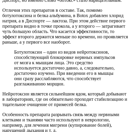
Диспорт, но именно слово «ботокс» стало нарицательным.
Отличия этих препаратов в составе. Так, помимо
ботулотоксина и белка альбумина, в Botox добавлен хлорид
натрия, а в Диспорте — лактоза. При этом действие первого
препарата видно в точке прокола, а у второго — затрагивает
чуть большую область. Что касается эффективности, то
эффект второго держится меньше по времени, но проявляется
раньше, а у первого все наоборот.
Ботулотоксин – один из видов нейротоксинов,
способствующий блокировке нервных импульсов
от мозга к мышцам лица. Это средство
используется достаточно давно, а, следовательно,
достаточно изучено. При введении его в мышцы
они сразу расслабляются, что способствует
разглаживанию морщин.
Нейротоксин является сильнейшим ядом, который добывают
в лабораториях, где он обязательно проходит стабилизацию и
тщательное очищение от примесей белка.
Особенность препарата разрывать связь между нервными
клетками и тканями часто используют в неврологии,
например, для лечения мигрени (купирование болей),
нарушений дыхания и т. д.