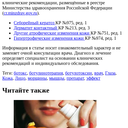
клинические рекомендации, размещённые в реестре
Министерства здравоохранения Российской Федерации
(
cr.minzdrav.gov.ru
).
Себорейный кератоз
КР №975, ред. 1
Дерматит контактный
КР №213, ред. 3
Другие атрофические изменения кожи
КР №751, ред. 1
Гипертрофические изменения кожи
КР №974, ред. 1
Информация в статье носит ознакомительный характер и не
заменяет очной консультации врача. Диагноз и лечение
определяет специалист на основании клинических
рекомендаций и индивидуального обследования.
Теги:
ботокс
,
ботулинотерапия
,
ботулотоксин
,
врач
,
Глаза
,
Кожа
,
Лицо
,
морщины
,
мышцы
,
препарат
,
эффект
Читайте также