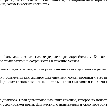
ейне, косметических кабинетах.
ибком можно заразиться везде, где люди ходят босиком. Благот
е температуры и сохраняются в течение месяца.
но следить за тем, чтобы ранки но ногах всегда были закрыты.
к проявляется как сильное шелушение и может проникнуть во вн
. При этом появляются пятна, полосы, ногти становятся тонкими 
о диагноза. Врач дерматолог назначит лечение, которое включае
и с дозировкой врача. Для местного применения нужно проводи