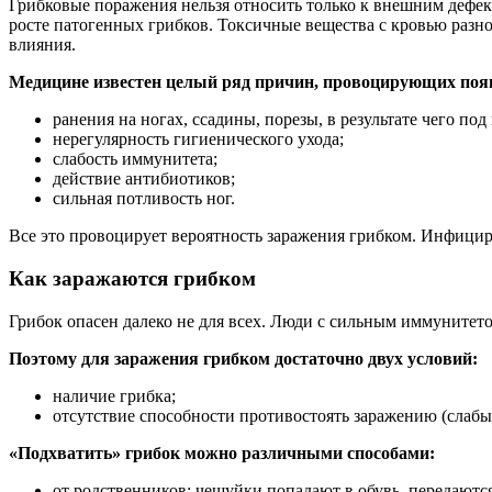
Грибковые поражения нельзя относить только к внешним дефе
росте патогенных грибков. Токсичные вещества с кровью разно
влияния.
Медицине известен целый ряд причин, провоцирующих поя
ранения на ногах, ссадины, порезы, в результате чего по
нерегулярность гигиенического ухода;
слабость иммунитета;
действие антибиотиков;
сильная потливость ног.
Все это провоцирует вероятность заражения грибком. Инфици
Как заражаются грибком
Грибок опасен далеко не для всех. Люди с сильным иммунитето
Поэтому для заражения грибком достаточно двух условий:
наличие грибка;
отсутствие способности противостоять заражению (слабы
«Подхватить» грибок можно различными способами:
от родственников: чешуйки попадают в обувь, передаютс