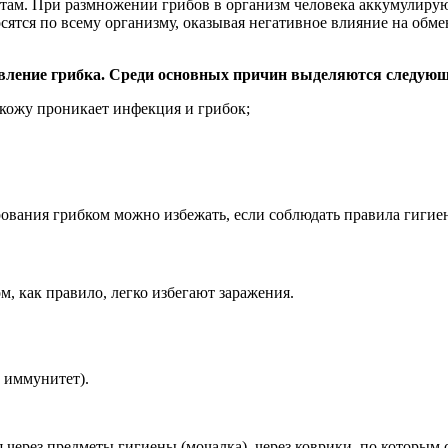
ктам. При размножении грибов в организм человека аккумулир
сятся по всему организму, оказывая негативное влияние на обм
вление грибка. Среди основных причин выделяются следующ
д кожу проникает инфекция и грибок;
рования грибком можно избежать, если соблюдать правила гиги
м, как правило, легко избегают заражения.
 иммунитет).
я через предметы гигиены (мочалка), через коврики, по которым