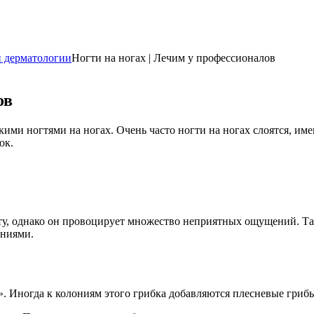
и дерматологии
Ногти на ногах | Лечим у профессионалов
ов
ми ногтями на ногах. Очень часто ногти на ногах слоятся, имею
ок.
нту, однако он провоцирует множество неприятных ощущений. Так
ениями.
. Иногда к колониям этого грибка добавляются плесневые гриб