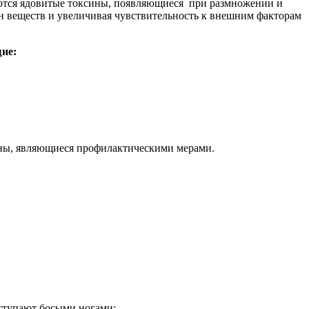
уются ядовитые токсины, появляющиеся при размножении и
ен веществ и увеличивая чувствительность к внешним факторам
ие:
ены, являющиеся профилактическими мерами.
 ступают босыми ногами;