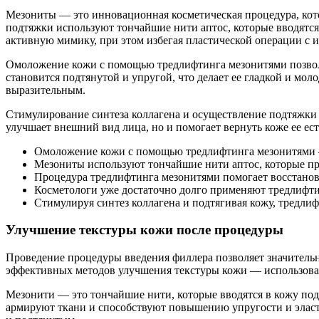
Мезониты — это инновационная косметическая процедура, кот
подтяжки используют тончайшие нити аптос, которые вводятся 
активную мимику, при этом избегая пластической операции с 
Омоложение кожи с помощью тредлифтинга мезонитями позволя
становится подтянутой и упругой, что делает ее гладкой и мо
выразительным.
Стимулирование синтеза коллагена и осуществление подтяжки
улучшает внешний вид лица, но и помогает вернуть коже ее ес
Омоложение кожи с помощью тредлифтинга мезонитями – 
Мезониты используют тончайшие нити аптос, которые про
Процедура тредлифтинга мезонитями помогает восстанови
Косметологи уже достаточно долго применяют тредлифти
Стимулируя синтез коллагена и подтягивая кожу, тредлиф
Улучшение текстуры кожи после процедуры
Проведение процедуры введения филлера позволяет значитель
эффективных методов улучшения текстуры кожи — использован
Мезонити — это тончайшие нити, которые вводятся в кожу по
армируют ткани и способствуют повышению упругости и эласти