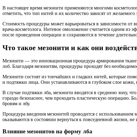
В настоящее время мезонити применяются многими косметолога
отметить, что тип нитей и их количество зависят от желаемог
Стоимость процедуры может варьироваться в зависимости от в
врача-косметолога. Нитевое омоложение считается одним из э
после проведения операции и сохраняются в течение длительн
Что такое мезонити и как они воздейст
Мезонити — это инновационная процедура армирования тканей,
лоб. Благодаря мезонитям, процедуры проходят без необходимо
Мезонити состоят из тончайших и гладких нитей, которые по
и подтяжки лица. Они устанавливаются в глубоком слое кожи, 
В случае подтяжки лба, мезонити вводятся в среднюю зону, ч
гораздо безопаснее, чем проходить пластическую операцию. Бо
бровям и лбу.
Процедура введения мезонитей проводится с использованием 
оказываются в состоянии вернуться к повседневной жизни, не
Влияние мезонитов на форму лба