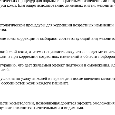
етических процедур для борьбы с возрастными изменениями и п
уса кожи. Благодаря использованию линейных нитей, мезонити 
етологической процедуры для коррекции возрастных изменений 
тва.
мые зоны коррекции и выбирают соответствующий вид мезонито
окий слой кожи, а затем специалисты аккуратно вводят мезонит
кожи, а при коррекции возрастных изменений в области подборо
урацию, что дает желаемый эффект подтяжки и омоложения. Кон
нитей.
словия по уходу за кожей в первые дни после введения мезонит
х особенностей кожи каждого пациента.
асти косметологии, позволяющая добиться эффекта омоложения
зультаты являются значительными и видимыми.