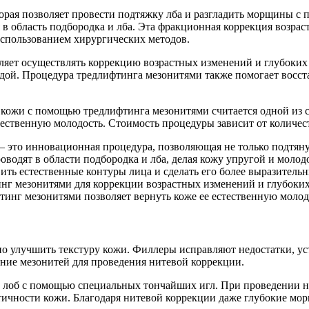
орая позволяет провести подтяжку лба и разгладить морщины с
в область подбородка и лба. Эта фракционная коррекция возрас
использованием хирургических методов.
ет осуществлять коррекцию возрастных изменений и глубоких м
лодой. Процедура тредлифтинга мезонитями также помогает восст
 кожи с помощью тредлифтинга мезонитями считается одной из 
тественную молодость. Стоимость процедуры зависит от количес
это инновационная процедура, позволяющая не только подтянут
водят в области подбородка и лба, делая кожу упругой и молод
ть естественные контуры лица и сделать его более выразитель
нг мезонитями для коррекции возрастных изменений и глубоких
тинг мезонитями позволяет вернуть коже ее естественную молод
но улучшить текстуру кожи. Филлеры исправляют недостатки, у
ие мезонитей для проведения нитевой коррекции.
д лоб с помощью специальных тончайших игл. При проведении н
чности кожи. Благодаря нитевой коррекции даже глубокие морщ