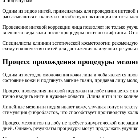
и подтянутым.
Одним из видов нитей, применяемых для проведения нитевой 
рассасываются в тканях и способствуют активации синтеза к
Проведение нитевой коррекции лица позволяет не только улуч
внешнего вида кожи после процедуры нитевого лифтинга. Отз
Специалисты клиники эстетической косметологии рекомендуют 
схему и количество нитей для достижения наилучших результат
Процесс прохождения процедуры мезони
Одним из методов омоложения кожи лица и лоба является пров
состояние кожи и подтянуть мягкие ткани, придавая лицу молод
Процесс проведения нитевой подтяжки на лобе начинается с в
точно вводить нити в нужные области. Длина нити и их колич
Линейные мезонити подтягивают кожу, улучшая тонус и текст
стимуляция фибробластов, что способствует производству колла
Процесс мезонитов на лобу не требует хирургической операци
дней. Однако, результаты процедуры могут продолжать улучша