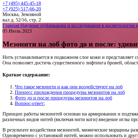
+7 (495) 445-45-18
+7 (925) 517-66-20
Москва, Земляной
вал д. 52/16, стр. 2
Главная
Научные публикации и исследования в косметологии 
05 Июль 2023
Мезонити на лоб фото до и после: уди
Нить устанавливается в подкожном слое кожи и представляет
Она позволяет достичь существенного лифтинга бровей, облас
Краткое содержание:
Что такое мезонити и как они воздействуют на лоб
Процесс прохождения процедуры мезонитов на лоб
Фото до и после процедуры мезонитов на лоб
Вопрос-ответ:
Принцип работы мезонитей основан на армировании и подтяжк
различных видов нитей (включая нити коги) введение иглы про
В результате воздействия мезонитей, мимические морщины раз
Одновременно с установкой нитей, можно использовать и друг