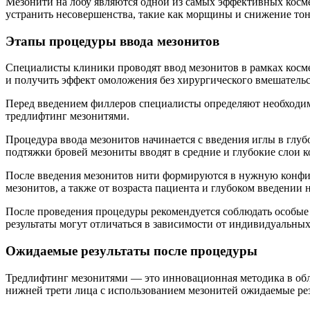
Мезонити на лобу являются одной из самых эффективных косм
устранить несовершенства, такие как морщины и снижение тон
Этапы процедуры ввода мезонитов
Специалисты клиники проводят ввод мезонитов в рамках косм
и получить эффект омоложения без хирургического вмешательс
Перед введением филлеров специалисты определяют необходи
тредлифтинг мезонитями.
Процедура ввода мезонитов начинается с введения иглы в глуб
подтяжки бровей мезониты вводят в средние и глубокие слои 
После введения мезонитов нити формируются в нужную конфиг
мезонитов, а также от возраста пациента и глубоком введении 
После проведения процедуры рекомендуется соблюдать особые у
результаты могут отличаться в зависимости от индивидуальны
Ожидаемые результаты после процедуры
Тредлифтинг мезонитями — это инновационная методика в обл
нижней трети лица с использованием мезонитей ожидаемые ре