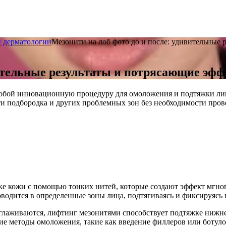
и дерматологии
Мезонити на лоб фото до и после: удивительные
вительные результаты и потрясающие эф
 собой инновационную процедуру для омоложения и подтяжки ли
ти подбородка и других проблемных зон без необходимости пров
е кожи с помощью тонких нитей, которые создают эффект мгно
водится в определенные зоны лица, подтягиваясь и фиксируясь 
глаживаются, лифтинг мезонитями способствует подтяжке нижней
ие методы омоложения, такие как введение филлеров или ботуло