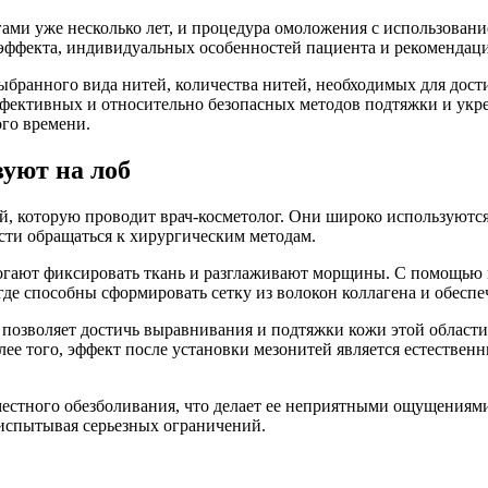
ми уже несколько лет, и процедура омоложения с использовани
о эффекта, индивидуальных особенностей пациента и рекомендаци
ыбранного вида нитей, количества нитей, необходимых для дост
ффективных и относительно безопасных методов подтяжки и укре
ого времени.
вуют на лоб
 которую проводит врач-косметолог. Они широко используются 
сти обращаться к хирургическим методам.
могают фиксировать ткань и разглаживают морщины. С помощью 
где способны сформировать сетку из волокон коллагена и обесп
то позволяет достичь выравнивания и подтяжки кожи этой облас
лее того, эффект после установки мезонитей является естествен
местного обезболивания, что делает ее неприятными ощущениям
 испытывая серьезных ограничений.