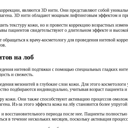
коррекции, являются 3D нити. Они представляют собой уникал
оллагена. 3D нити обладают мощным лифтинговым эффектом и пр
шить текстуру кожи, но и провести коррекцию возрастных изме
ывы пациентов свидетельствуют о длительном эффекте и высоко
обращаться к врачу-косметологу для проведения нитевой корре
ов.
тов на лоб
едения нитевой подтяжки с помощью специальных гладких нитей
ость и свежесть.
ведения мезонитей в глубокие слои кожи. Для этого косметолог
ество подбираются индивидуально, учитывая возраст пациента и
уру кожи. Они также способствуют активацию процессов омолож
гена. Из-за этого эффекта кожа на лбу становится более упругой
и и восстановительного периода после нее. Пациенты полностью
ться в течение нескольких месяцев, поскольку активация проце