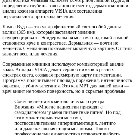
Диагностика мелазмы включает осмотр под лампой Вуда для
определения глубины залегания пигмента, дерматоскопию и
анализ кожи на аппарате VISIA для составления
персонального протокола лечения.
Лампа Вуда — это ультрафиолетовый свет особой длины
волны (365 нм), который заставляет меланин
флуоресцировать. Эпидермальная мелазма под такой лампой
становится ярче и контрастнее. Дермальная — почти не
меняется. Смешанная показывает мозаичную картину. От типа
зависит весь план лечения.
Современные клиники используют компьютерный анализ
кожи. Аппарат VISIA делает серию снимков в разных
спектрах света, создавая трехмерную карту пигментации.
Программа подсчитывает площадь поражения, интенсивность
окраски, глубину залегания. Это как МРТ для вашей кожи —
врач видит не только поверхность, но и скрытые проблемы.
Совет эксперта косметологического центра
Вирсавия: «Многие пациентки приходят с
самодиагнозом ‘у меня пигментные пятна’. Но под
этим может скрываться мелазма,
поствоспалительная гиперпигментация, лентиго
или даже начальная стадия меланомы. Только
профессиональная диагностика позволяет выбрать