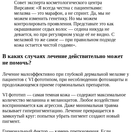
Совет эксперта косметологического центра
Вирсавия: «Я всегда честна с пациентками:
мелазма — это марафон, а не спринт. Да, мы не
можем изменить генетику. Но мы можем
контролировать проявления. Представьте это как
окрашивание седых волос — седина никуда не
девается, но при регулярном уходе её не видно. С
мелазмой то же самое — при правильном подходе
кожа остается чистой годами».
В каких случаях лечение действительно может
не помочь?
Лечение малоэффективно при глубокой дермальной мелазме у
пациентов с VI фототипом, при несоблюдении фотозащиты и
продолжающемся приеме гормональных препаратов.
VI фототип — самая темная кожа — содержит максимальное
количество меланина и меланоцитов. Любое воздействие
воспринимается как агрессия. Даже минимальная травма
вызывает гиперпигментацию. Лечение превращается в
замкнутый круг: попытки убрать пигмент создают новый
пигмент.
Гормональный фактор — камень преткновения. Если