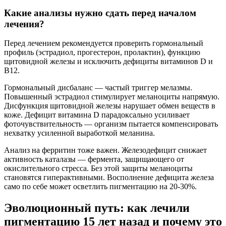
Какие анализы нужно сдать перед началом
лечения?
Перед лечением рекомендуется проверить гормональный
профиль (эстрадиол, прогестерон, пролактин), функцию
щитовидной железы и исключить дефициты витаминов D и
B12.
Гормональный дисбаланс — частый триггер мелазмы.
Повышенный эстрадиол стимулирует меланоциты напрямую.
Дисфункция щитовидной железы нарушает обмен веществ в
коже. Дефицит витамина D парадоксально усиливает
фоточувствительность — организм пытается компенсировать
нехватку усиленной выработкой меланина.
Анализ на ферритин тоже важен. Железодефицит снижает
активность каталазы — фермента, защищающего от
окислительного стресса. Без этой защиты меланоциты
становятся гиперактивными. Восполнение дефицита железа
само по себе может осветлить пигментацию на 20-30%.
Эволюционный путь: как лечили
пигментацию 15 лет назад и почему это