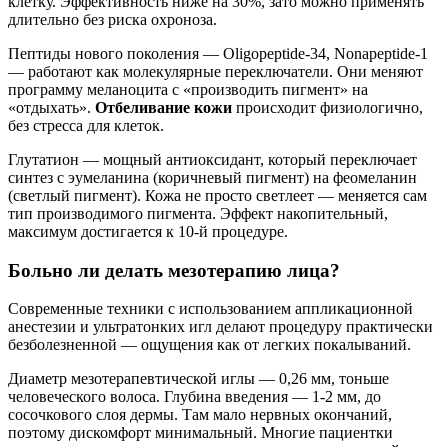
клетку. Эффективность ниже на 30%, зато можно применять
длительно без риска охроноза.
Пептиды нового поколения — Oligopeptide-34, Nonapeptide-1
— работают как молекулярные переключатели. Они меняют
программу меланоцита с «производить пигмент» на
«отдыхать».
Отбеливание кожи
происходит физиологично,
без стресса для клеток.
Глутатион — мощный антиоксидант, который переключает
синтез с эумеланина (коричневый пигмент) на феомеланин
(светлый пигмент). Кожа не просто светлеет — меняется сам
тип производимого пигмента. Эффект накопительный,
максимум достигается к 10-й процедуре.
Больно ли делать мезотерапию лица?
Современные техники с использованием аппликационной
анестезии и ультратонких игл делают процедуру практически
безболезненной — ощущения как от легких покалываний.
Диаметр мезотерапевтической иглы — 0,26 мм, тоньше
человеческого волоса. Глубина введения — 1-2 мм, до
сосочкового слоя дермы. Там мало нервных окончаний,
поэтому дискомфорт минимальный. Многие пациентки