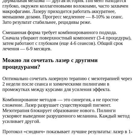
Дермальная мелазма — другая история. Пигмент находится
глубоко, окружен коллагеновыми волокнами, часто захвачен
макрофагами. Лазеру приходится работать аккуратнее,
меньшими дозами. Прогресс медленнее — 8-10% за сеанс.
Зато результат стабильнее, рецидивы реже.
Смешанная форма требует комбинированного подхода.
Сначала убирают поверхностный компонент (3-4 процедуры),
затем работают с глубоким (еще 4-6 сеансов). Общий срок
лечения — 6-9 месяцев.
Можно ли сочетать лазер с другими
процедурами?
Оптимально сочетать лазерную терапию с мезотерапией через
2 недели после сеанса и химическими пилингами в
промежутках между курсами для усиления эффекта.
Комбинирование методов — это синергия, а не простое
сложение. Лазер разрушает существующий пигмент.
Мезотерапия блокирует образование нового. Пилинги
ускоряют выведение разрушенного меланина. Каждый метод
усиливает другой.
Протокол «сэндвич» показывает лучшие результаты: лазер в 1-