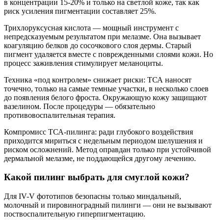
в концентрации 15-20% и только на светлой коже, так как
риск усиления пигментации составляет 25%.
Трихлоруксусная кислота — мощный инструмент с
непредсказуемым результатом при мелазме. Она вызывает
коагуляцию белков до сосочкового слоя дермы. Старый
пигмент удаляется вместе с поврежденными слоями кожи. Но
процесс заживления стимулирует меланоциты.
Техника «под контролем» снижает риски: ТСА наносят
точечно, только на самые темные участки, в несколько слоев
до появления белого фроста. Окружающую кожу защищают
вазелином. После процедуры — обязательно
противовоспалительная терапия.
Компромисс ТСА-пилинга: ради глубокого воздействия
приходится мириться с недельным периодом шелушения и
риском осложнений. Метод оправдан только при устойчивой
дермальной мелазме, не поддающейся другому лечению.
Какой пилинг выбрать для смуглой кожи?
Для IV-V фототипов безопасны только миндальный,
молочный и пировиноградный пилинги — они не вызывают
поствоспалительную гиперпигментацию.