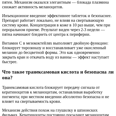
пятен. Механизм оказался элегантным — блокада плазмина
снижает активность меланоцитов.
Инъекционное введение эффективнее таблеток и безопаснее.
Препарат работает локально, не влияя на свертывающую
систему крови. Концентрация в коже в 10 раз выше, чем при
пероральном приеме. Результат виден через 2-3 недели —
пятна начинают бледнеть от центра к периферии.
Витамин С в мезококтейлях выполняет двойную функцию:
блокирует тирозиназу и восстанавливает уже окисленный
меланин до бесцветной формы. Это как одновременно
закрыть кран и откачать воду из ванны — эффект наступает
быстрее.
Что такое транексамовая кислота и безопасна ли
она?
Транексамовая кислота блокирует передачу сигнала от
кератиноцитов к меланоцитам, останавливая выработку
пигмента; при местном введении абсолютно безопасна и не
влияет на свертываемость крови.
Механизм действия похож на глушилку в шпионских
фильмах. Кератиноциты постоянно посылают меланоцитам