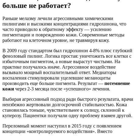
больше не работает?
Раньше мелазму лечили агрессивными химическими
пилингами и высокими концентрациями гидрохинона, что
часто приводило к обратному эффекту — усилению
пигментации и повреждению кожи. Современные методы
работают на клеточном уровне, не травмируя кожу.
В 2009 году стандартом был гидрохинон 4-8% плюс глубокий
феноловый пилинг. Логика простая: уничтожить все клетки с
избыточным пигментом, а новые вырастут чистыми. На
практике получалось иначе. Агрессивное воздействие
вызывало мощный воспалительный ответ. Медиаторы
воспаления стимулировали уцелевшие меланоциты
производить еще больше пигмента. Результат —
потемнение
кожи
через 2-3 месяца после «успешного» лечения.
Выбирая агрессивный подход ради быстрого результата, врачи
неизбежно жертвовали долгосрочной стабильностью. Кожа
становилась тоньше, чувствительнее к солнцу, склонной к
куперозу. Пациентки получали одну проблему взамен другой.
Переломный момент наступил в 2015 году с появлением
концепции «контролируемого воздействия». Вместо