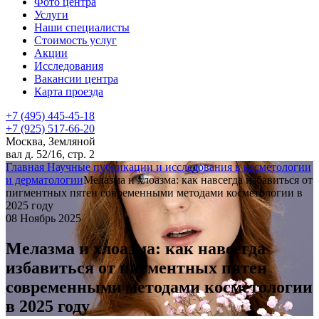
Фото центра
Услуги
Наши специалисты
Стоимость услуг
Акции
Исследования
Вакансии центра
Карта проезда
+7 (495) 445-45-18
+7 (925) 517-66-20
Москва, Земляной
вал д. 52/16, стр. 2
Главная
Научные публикации и исследования в косметологии
и дерматологии
Мелазма и хлоазма: как навсегда избавиться от
пигментных пятен современными методами косметологии в
2025 году
08 Ноябрь 2025
Мелазма и хлоазма: как навсегда
избавиться от пигментных пятен
современными методами косметологии
в 2025 году