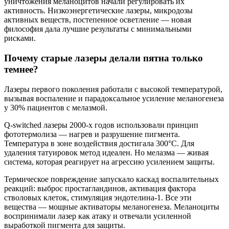
уничтожения меланоцитов начали регулировать их
активность. Низкоэнергетические лазеры, микродозы
активных веществ, постепенное осветление — новая
философия дала лучшие результаты с минимальными
рисками.
Почему старые лазеры делали пятна только
темнее?
Лазеры первого поколения работали с высокой температурой,
вызывая воспаление и парадоксальное усиление меланогенеза
у 30% пациентов с мелазмой.
Q-switched лазеры 2000-х годов использовали принцип
фототермолиза — нагрев и разрушение пигмента.
Температура в зоне воздействия достигала 300°C. Для
удаления татуировок метод идеален. Но мелазма — живая
система, которая реагирует на агрессию усилением защиты.
Термическое повреждение запускало каскад воспалительных
реакций: выброс простагландинов, активация фактора
стволовых клеток, стимуляция эндотелина-1. Все эти
вещества — мощные активаторы меланогенеза. Меланоциты
воспринимали лазер как атаку и отвечали усиленной
выработкой пигмента для защиты.