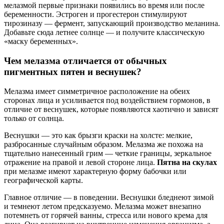
мелазмой первые признаки появились во время или после
беременности. Эстроген и прогестерон стимулируют
тирозиназу — фермент, запускающий производство меланина.
Добавьте сюда летнее солнце — и получите классическую
«маску беременных».
Чем мелазма отличается от обычных
пигментных пятен и веснушек?
Мелазма имеет симметричное расположение на обеих
сторонах лица и усиливается под воздействием гормонов, в
отличие от веснушек, которые появляются хаотично и зависят
только от солнца.
Веснушки — это как брызги краски на холсте: мелкие,
разбросанные случайным образом. Мелазма же похожа на
тщательно нанесенный грим — четкие границы, зеркальное
отражение на правой и левой стороне лица.
Пятна на скулах
при мелазме имеют характерную форму бабочки или
географической карты.
Главное отличие — в поведении. Веснушки бледнеют зимой
и темнеют летом предсказуемо. Мелазма может внезапно
потемнеть от горячей ванны, стресса или нового крема для