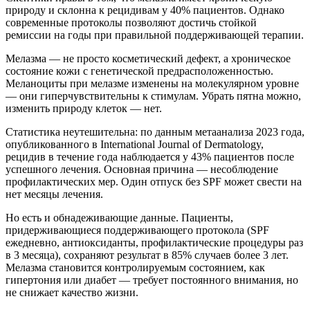
природу и склонна к рецидивам у 40% пациентов. Однако
современные протоколы позволяют достичь стойкой
ремиссии на годы при правильной поддерживающей терапии.
Мелазма — не просто косметический дефект, а хроническое
состояние кожи с генетической предрасположенностью.
Меланоциты при мелазме изменены на молекулярном уровне
— они гиперчувствительны к стимулам. Убрать пятна можно,
изменить природу клеток — нет.
Статистика неутешительна: по данным метаанализа 2023 года,
опубликованного в International Journal of Dermatology,
рецидив в течение года наблюдается у 43% пациентов после
успешного лечения. Основная причина — несоблюдение
профилактических мер. Один отпуск без SPF может свести на
нет месяцы лечения.
Но есть и обнадеживающие данные. Пациенты,
придерживающиеся поддерживающего протокола (SPF
ежедневно, антиоксиданты, профилактические процедуры раз
в 3 месяца), сохраняют результат в 85% случаев более 3 лет.
Мелазма становится контролируемым состоянием, как
гипертония или диабет — требует постоянного внимания, но
не снижает качество жизни.