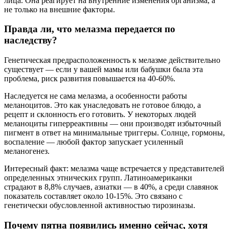
лица. Она реагирует на внутренние изменения организма, а
не только на внешние факторы.
Правда ли, что мелазма передается по
наследству?
Генетическая предрасположенность к мелазме действительно
существует — если у вашей мамы или бабушки была эта
проблема, риск развития повышается на 40-60%.
Наследуется не сама мелазма, а особенности работы
меланоцитов. Это как унаследовать не готовое блюдо, а
рецепт и склонность его готовить. У некоторых людей
меланоциты гиперреактивны — они производят избыточный
пигмент в ответ на минимальные триггеры. Солнце, гормоны,
воспаление — любой фактор запускает усиленный
меланогенез.
Интересный факт: мелазма чаще встречается у представителей
определенных этнических групп. Латиноамериканки
страдают в 8,8% случаев, азиатки — в 40%, а среди славянок
показатель составляет около 10-15%. Это связано с
генетически обусловленной активностью тирозиназы.
Почему пятна появились именно сейчас, хотя