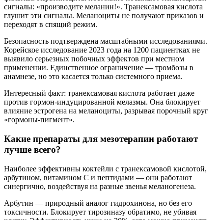
сигналы: «производите меланин!». Транексамовая кислота
глушит эти сигналы. Меланоциты не получают приказов и
переходят в спящий режим.
Безопасность подтверждена масштабными исследованиями.
Корейское исследование 2023 года на 1200 пациентках не
выявило серьезных побочных эффектов при местном
применении. Единственное ограничение — тромбозы в
анамнезе, но это касается только системного приема.
Интересный факт: транексамовая кислота работает даже
против гормон-индуцированной мелазмы. Она блокирует
влияние эстрогена на меланоциты, разрывая порочный круг
«гормоны-пигмент».
Какие препараты для мезотерапии работают
лучше всего?
Наиболее эффективны коктейли с транексамовой кислотой,
арбутином, витамином С и пептидами — они работают
синергично, воздействуя на разные звенья меланогенеза.
Арбутин — природный аналог гидрохинона, но без его
токсичности. Блокирует тирозиназу обратимо, не убивая