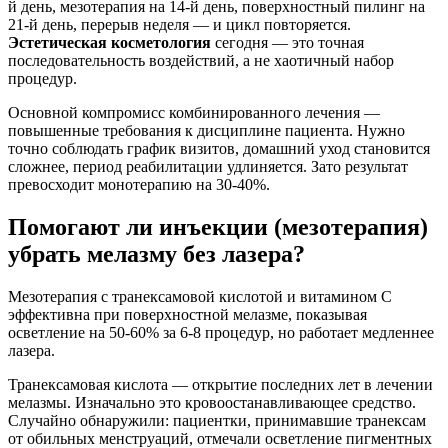
й день, мезотерапия на 14-й день, поверхностный пилинг на
21-й день, перерыв неделя — и цикл повторяется.
Эстетическая косметология
сегодня — это точная
последовательность воздействий, а не хаотичный набор
процедур.
Основной компромисс комбинированного лечения —
повышенные требования к дисциплине пациента. Нужно
точно соблюдать график визитов, домашний уход становится
сложнее, период реабилитации удлиняется. Зато результат
превосходит монотерапию на 30-40%.
Помогают ли инъекции (мезотерапия)
убрать мелазму без лазера?
Мезотерапия с транексамовой кислотой и витамином С
эффективна при поверхностной мелазме, показывая
осветление на 50-60% за 6-8 процедур, но работает медленнее
лазера.
Транексамовая кислота — открытие последних лет в лечении
мелазмы. Изначально это кровоостанавливающее средство.
Случайно обнаружили: пациентки, принимавшие транексам
от обильных менструаций, отмечали осветление пигментных