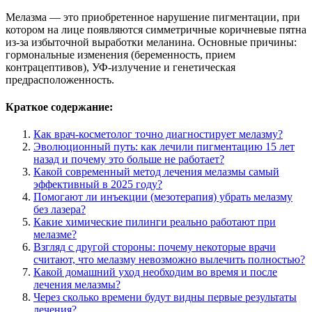
Мелазма — это приобретенное нарушение пигментации, при
котором на лице появляются симметричные коричневые пятна
из-за избыточной выработки меланина. Основные причины:
гормональные изменения (беременность, прием
контрацептивов), УФ-излучение и генетическая
предрасположенность.
Краткое содержание:
Как врач-косметолог точно диагностирует мелазму?
Эволюционный путь: как лечили пигментацию 15 лет
назад и почему это больше не работает?
Какой современный метод лечения мелазмы самый
эффективный в 2025 году?
Помогают ли инъекции (мезотерапия) убрать мелазму
без лазера?
Какие химические пилинги реально работают при
мелазме?
Взгляд с другой стороны: почему некоторые врачи
считают, что мелазму невозможно вылечить полностью?
Какой домашний уход необходим во время и после
лечения мелазмы?
Через сколько времени будут видны первые результаты
лечения?