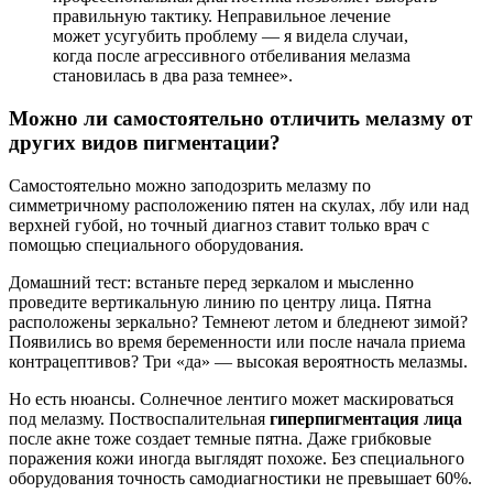
правильную тактику. Неправильное лечение
может усугубить проблему — я видела случаи,
когда после агрессивного отбеливания мелазма
становилась в два раза темнее».
Можно ли самостоятельно отличить мелазму от
других видов пигментации?
Самостоятельно можно заподозрить мелазму по
симметричному расположению пятен на скулах, лбу или над
верхней губой, но точный диагноз ставит только врач с
помощью специального оборудования.
Домашний тест: встаньте перед зеркалом и мысленно
проведите вертикальную линию по центру лица. Пятна
расположены зеркально? Темнеют летом и бледнеют зимой?
Появились во время беременности или после начала приема
контрацептивов? Три «да» — высокая вероятность мелазмы.
Но есть нюансы. Солнечное лентиго может маскироваться
под мелазму. Поствоспалительная
гиперпигментация лица
после акне тоже создает темные пятна. Даже грибковые
поражения кожи иногда выглядят похоже. Без специального
оборудования точность самодиагностики не превышает 60%.