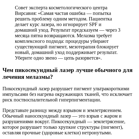
Совет эксперта косметологического центра
Вирсавия: «Самая частая ошибка — попытка
решить проблему одним методом. Пациентка
делает курс лазера, но игнорирует SPF и
домашний уход. Результат предсказуем — через 3
месяца пятна возвращаются. Мелазма требует
комплексного подхода: процедуры убирают
существующий пигмент, мезотерапия блокирует
новый, домашний уход поддерживает результат.
Уберите одно звено — цепь разорвется».
Чем пикосекундный лазер лучше обычного для
лечения мелазмы?
Пикосекундный лазер разрушает пигмент ультракороткими
импульсами без нагрева окружающих тканей, что исключает
риск поствоспалительной гиперпигментации.
Представьте разницу между взрывом и землетрясением.
Обычный наносекундный лазер — это взрыв с жаром и
разрушениями вокруг. Пикосекундный — землетрясение,
которое разрушает только хрупкие структуры (пигмент),
оставляя прочные (здоровые клетки) нетронутыми.