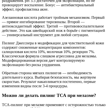
раздражения. pH 3.5 достаточен для эксфолиации, но не
провоцирует воспаление. Бонус — антибактериальный
эффект, профилактика акне.
Азелаиновая кислота работает тройным механизмом. Первый
— прямое ингибирование тирозиназы. Второй —
антиоксидантный эффект. Третий — противовоспалительное
действие. Это как швейцарский нож в борьбе с пигментацией
— универсальный инструмент для любой ситуации.
Пилинг Джесснера в модификации для чувствительной кожи
содержит сниженные концентрации компонентов:
салициловая кислота 10%, молочная 10%, резорцин 7%.
Классическая формула слишком агрессивна для мелазмы.
Модифицированная версия дает контролируемую
эксфолиацию без риска ухудшения.
Обратная сторона мягких пилингов — необходимость
длительного курса. Выбирая безопасность, мы жертвуем
скоростью. Результат накапливается постепенно, первые
изменения видны после 3-4 процедуры.
Можно ли делать пилинг ТСА при мелазме?
ТСА-пилинг при мелазме применяют с осторожностью только