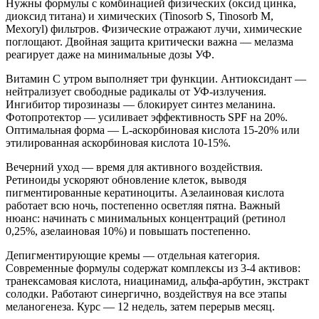
Нужны формулы с комбинацией физических (оксид цинка,
диоксид титана) и химических (Tinosorb S, Tinosorb M,
Mexoryl) фильтров. Физические отражают лучи, химические
поглощают. Двойная защита критически важна — мелазма
реагирует даже на минимальные дозы УФ.
Витамин С утром выполняет три функции. Антиоксидант —
нейтрализует свободные радикалы от УФ-излучения.
Ингибитор тирозиназы — блокирует синтез меланина.
Фотопротектор — усиливает эффективность SPF на 20%.
Оптимальная форма — L-аскорбиновая кислота 15-20% или
этилированная аскорбиновая кислота 10-15%.
Вечерний уход — время для активного воздействия.
Ретиноиды ускоряют обновление клеток, выводя
пигментированные кератиноциты. Азелаиновая кислота
работает всю ночь, постепенно осветляя пятна. Важный
нюанс: начинать с минимальных концентраций (ретинол
0,25%, азелаиновая 10%) и повышать постепенно.
Депигментирующие кремы — отдельная категория.
Современные формулы содержат комплексы из 3-4 активов:
транексамовая кислота, ниацинамид, альфа-арбутин, экстракт
солодки. Работают синергично, воздействуя на все этапы
меланогенеза. Курс — 12 недель, затем перерыв месяц.