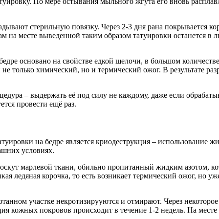
ировку. По мере остывания мыльного жгута его вновь расплавля
ывают стерильную повязку. Через 2-3 дня рана покрывается ко
Шрам на месте выведенной таким образом татуировки останется в 
едре основано на свойстве едкой щелочи, в большом количестве 
ей не только химический, но и термический ожог. В результате р
цедура – выдержать её под силу не каждому, даже если обрабаты
ется провести ещё раз.
туировки на бедре является криодеструкция – использование жид
ашних условиях.
лоскут марлевой ткани, обильно пропитанный жидким азотом, к
ая ледяная корочка, то есть возникает термический ожог, но уже
отанном участке некротизирууются и отмирают. Через некоторое
ция кожных покровов происходит в течение 1-2 недель. На месте