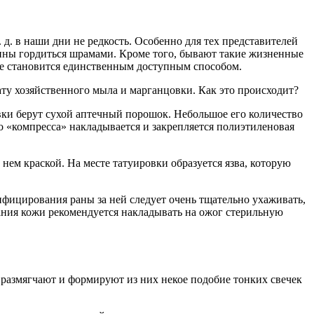
. д. в наши дни не редкость. Особенно для тех представителей
онны гордиться шрамами. Кроме того, бывают такие жизненные
ле становится единственным доступным способом.
ту хозяйственного мыла и марганцовки. Как это происходит?
вки берут сухой аптечный порошок. Небольшое его количество
о «компресса» накладывается и закрепляется полиэтиленовая
 нем краской. На месте татуировки образуется язва, которую
фицирования раны за ней следует очень тщательно ухаживать,
ния кожи рекомендуется накладывать на ожог стерильную
 размягчают и формируют из них некое подобие тонких свечек