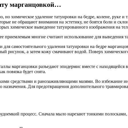
ату марганцовкой…
о, но химическое удаление татуировки на бедре, колене, руке и т
торые не обращают внимания на эстетику, не боятся боли и скл
торых химическое выведение татуированного изображения на те
ее приемлемым многие считают использование для выведения та
 для самостоятельного удаления татуировки на бедре марганцо
ный рисунок, а затем кожу смачивают водой. Поверх химическог
исталлы марганцовки разъедают эпидермис вместе с находящейся в
ак повязка будет снята.
скими средствами и ранозаживляющими мазями. Во избежание ин
о назначения. Для предотвращения дополнительного травмирова
рудоемкий процесс. Сначала мыло нарезают тонкими полосками,