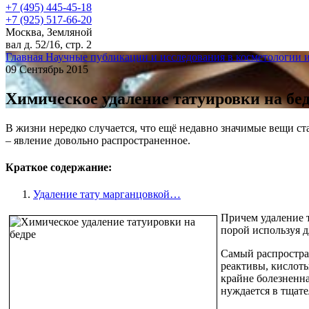
+7 (495) 445-45-18
+7 (925) 517-66-20
Москва, Земляной
вал д. 52/16, стр. 2
Главная
Научные публикации и исследования в косметологии 
09 Сентябрь 2015
Химическое удаление татуировки на бе
В жизни нередко случается, что ещё недавно значимые вещи 
– явление довольно распространенное.
Краткое содержание:
Удаление тату марганцовкой…
Причем удаление т
порой используя д
Самый распростра
реактивы, кислоты
крайне болезненна
нуждается в тщате