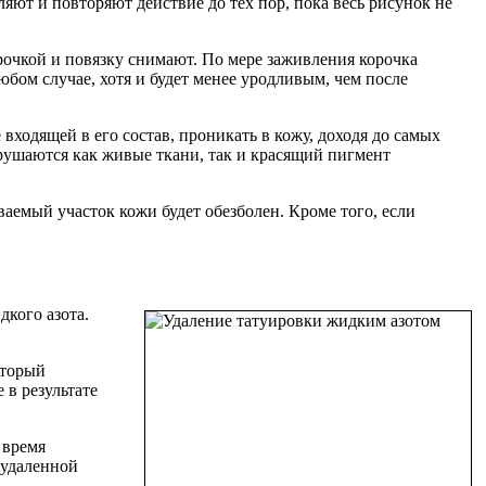
ют и повторяют действие до тех пор, пока весь рисунок не
рочкой и повязку снимают. По мере заживления корочка
любом случае, хотя и будет менее уродливым, чем после
входящей в его состав, проникать в кожу, доходя до самых
азрушаются как живые ткани, так и красящий пигмент
ваемый участок кожи будет обезболен. Кроме того, если
кого азота.
оторый
 в результате
 время
 удаленной