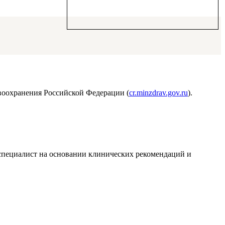
воохранения Российской Федерации (
cr.minzdrav.gov.ru
).
т специалист на основании клинических рекомендаций и