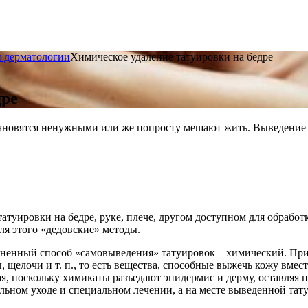
и дерматологии
Химическое удаление татуировки на бедре
дре
становятся ненужными или же попросту мешают жить. Выведени
атуировки на бедре, руке, плече, другом доступном для обработ
ля этого «дедовские» методы.
ненный способ «самовыведения» татуировок – химический. При
, щелочи и т. п., то есть вещества, способные выжечь кожу вм
я, поскольку химикаты разъедают эпидермис и дерму, оставляя 
льном уходе и специальном лечении, а на месте выведенной тат