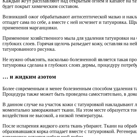
Каждый жгут расплавляют над открытым огнем и капают на тату
будет покрыт химическим составом.
Возникший ожог обрабатывают антисептической мазью и наклад
отпадет сама по себе, а вместе с ней исчезнет и татуировка. 
применения марганцовки.
Применение хозяйственного мыла для удаления татуировки на б
глубоких слоев. Горячая щелочь разъедает кожу, оставляя на н
татуированного рисунка.
Не нужно объяснять, насколько болезненной является такая про
татуировка сделана в глубоких слоях дермы, процедуру потребу
… и жидким азотом
Более современным и менее болезненным способом удаления та
Процедура также может быть проведена самостоятельно, в дом
В данном случае на участок кожи с татуировкой накладывают 
моментально замораживает ткани. На этом месте образуется тонк
воздействия не высокой, а низкой температуры.
После испарения жидкого азота ткань убирают. Ткани на обраб
образовавшаяся корка отпадает вместе с татуировкой. Регенера
татуировки остается небольшой рубец.