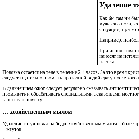
Удаление т
Как бы там ни был
мужского пола, ко
ситуации, при ко
Например, наибол
При использовании
наносят на натель
пленка.
Повязка остается на теле в течение 2-4 часов. За это время кр
следует тщательно промыть проточной водой сразу после кого к
В дальнейшем ожог следует регулярно смазывать антисептиче
промывать и обрабатывать специальными лекарствами местног
защитную повязку.
… хозяйственным мылом
Удаление татуировки на бедре хозяйственным мылом – более т
– жгутов.