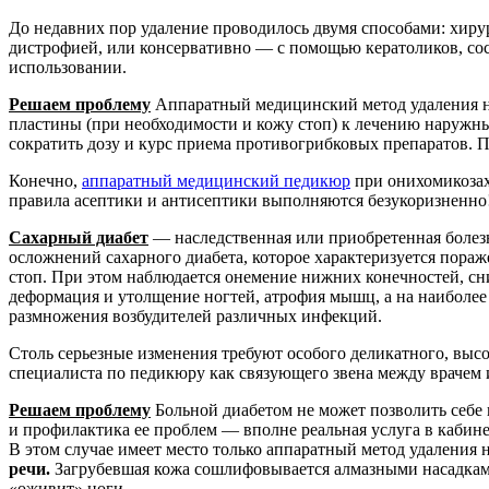
До недавних пор удаление проводилось двумя способами: хиру
дистрофией, или консервативно — с помощью кератоликов, сост
использовании.
Решаем проблему
Аппаратный медицинский метод удаления но
пластины (при необходимости и кожу стоп) к лечению наружн
сократить дозу и курс приема противогрибковых препаратов. 
Конечно,
аппаратный медицинский педикюр
при онихомикозах
правила асептики и антисептики выполняются безукоризненно!
Сахарный диабет
— наследственная или приобретенная болезн
осложнений сахарного диабета, которое характеризуется пораж
стоп. При этом наблюдается онемение нижних конечностей, сн
деформация и утолщение ногтей, атрофия мышц, а на наиболее 
размножения возбудителей различных инфекций.
Столь серьезные изменения требуют особого деликатного, выс
специалиста по педикюру как связующего звена между врачем 
Решаем проблему
Больной диабетом не может позволить себе
и профилактика ее проблем — вполне реальная услуга в кабин
В этом случае имеет место только аппаратный метод удаления
речи.
Загрубевшая кожа сошлифовывается алмазными насадками
«оживит» ноги.