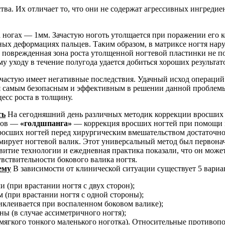
тва. Их отличает то, что они не содержат агрессивных ингреди
ногах — 1мм. Зачастую ноготь утолщается при поражении его ко
х деформациях пальцев. Таким образом, в матриксе ногтя нару
оврежденная зона роста утолщенной ногтевой пластинки не подд
у уходу в течение полугода удается добиться хороших результат
частую имеет негативные последствия. Удачный исход операций
я самым безопасным и эффективным в решении данной проблемы.
есс роста в толщину.
ть
На сегодняшний день различных методик коррекции вросших но
бов —
«голдшпанга»
— коррекция вросших ногтей при помощи 
осших ногтей перед хирургическим вмешательством достаточно 
вмирует ногтевой валик. Этот универсальный метод был первонач
витие технологии и ежедневная практика показали, что он может
ствительности бокового валика ногтя.
ему
В зависимости от клинической ситуации существует 5 вари
и (при врастании ногтя с двух сторон);
м (при врастании ногтя с одной стороны);
риклеивается при воспаленном боковом валике);
ны (в случае ассиметричного ногтя);
е мягкого тонкого маленького ноготка). Относительные противо