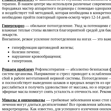
терапии. В нашем центре мы используем различные современны
бородавках мастер аппаратного педикюра с помощью одноразов
и воздействует той методикой, которая необходима в конкретно
необходимо пройти повторный прием-осмотр через 12-14 дней.
Гипергидроз
— обильное потоотделение. Уход за потеющими с
влажные теплые стопы являются благоприятной средой для бакт
лекарств.
Внезапное, резкое усиление потоотделения на ногах — это ва
гиперфункция щитовидной железы;
болезни печени;
нарушение кровообращения;
гипертония.
Решаем проблему
Рефлексотерапия — абсолютно безопасная ф
систем организма. Напряжение и стресс приводит к ослаблени
сбой в работе вегетативной нервной системы. Потоотделение 
и поспособствует выведению шлаков и вредных веществ из орг
расслабиться и получить удовольствие от массажа, но и опред
эфирные масла помогут снять усталость и отечность ног. Реко
Микозы и онихомикозы
— грибковые заболевания кожи стоп и
лечения могут длиться десятилетиями! Все проявления заболев
микротрещины. Как известно, для успешного излечения онихом