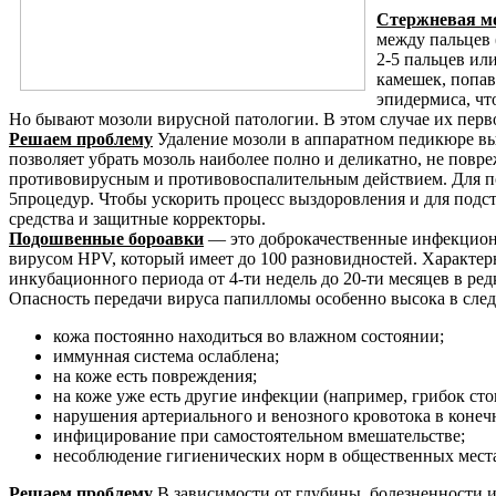
Стержневая м
между пальцев 
2-5 пальцев ил
камешек, попав
эпидермиса, чт
Но бывают мозоли вирусной патологии. В этом случае их пер
Решаем проблему
Удаление мозоли в аппаратном педикюре вы
позволяет убрать мозоль наиболее полно и деликатно, не повр
противовирусным и противовоспалительным действием. Для по
5процедур. Чтобы ускорить процесс выздоровления и для подс
средства и защитные корректоры.
Подошвенные бороавки
— это доброкачественные инфекцион
вирусом HPV, который имеет до 100 разновидностей. Характерн
инкубационного периода от 4-ти недель до 20-ти месяцев в ре
Опасность передачи вируса папилломы особенно высока в сле
кожа постоянно находиться во влажном состоянии;
иммунная система ослаблена;
на коже есть повреждения;
на коже уже есть другие инфекции (например, грибок сто
нарушения артериального и венозного кровотока в конеч
инфицирование при самостоятельном вмешательстве;
несоблюдение гигиенических норм в общественных мест
Решаем проблему
В зависимости от глубины, болезненности