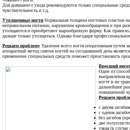
Для домашнего ухода рекомендуются только специальные средс
чувствительность и т.д.
Утолщенные ногти
Нормальная толщина ногтевых пластин на 
неправильном питании, нарушении кровообращения и при разны
утолщаются и приобретают шарообразную форму. Как правило, п
дальше только утолщаться. Однако благодаря профессиональном
Решаем проблему
Удаление всего ногтя оперативным путем за
аппаратный метод снятия ногтей на сегодняшний день являетс
применение специальных средств поможет приостановить проц
Вросший ного
Один из спосо
выправления вр
ногте и не тра
дальнейшее раз
повышенной чув
Решаем пробл
с двумя загибам
с одним загибо
без загибов (п
две полупласти
узкая (в случа