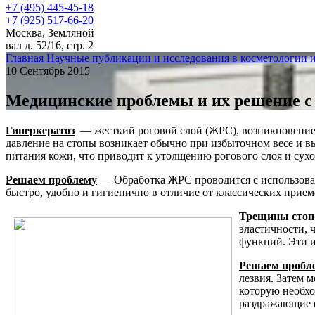
+7 (495) 445-45-18
+7 (925) 517-66-20
Москва, Земляной
вал д. 52/16, стр. 2
Главная
Научные публикации и исследования в косметологии 
10 Сентябрь 2015
Медицинские проблемы и их решение с
Гиперкератоз
— жесткий роговой слой (ЖРС), возникновение 
давление на стопы возникает обычно при избыточном весе и в
питания кожи, что приводит к утолщению рогового слоя и сухо
Решаем проблему
— Обработка ЖРС проводится с использован
быстро, удобно и гигиенично в отличие от классических прие
Трещины стоп
эластичности, 
функций. Эти 
Решаем пробл
лезвия. Затем 
которую необхо
раздражающие ф