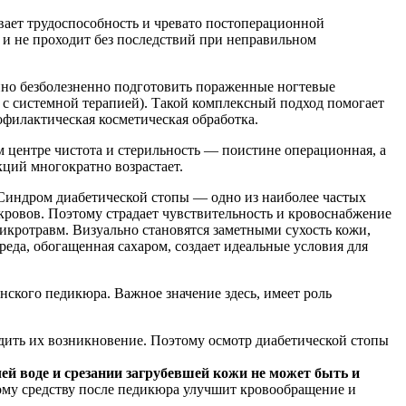
вает трудоспособность и чревато постоперационной
 и не проходит без последствий при неправильном
нно безболезненно подготовить пораженные ногтевые
с системной терапией). Такой комплексный подход помогает
офилактическая косметическая обработка.
 центре чистота и стерильность — поистине операционная, а
ций многократно возрастает.
 Синдром диабетической стопы — одно из наиболее частых
окровов. Поэтому страдает чувствительность и кровоснабжение
икротравм. Визуально становятся заметными сухость кожи,
еда, обогащенная сахаром, создает идеальные условия для
ского педикюра. Важное значение здесь, имеет роль
дить их возникновение. Поэтому осмотр диабетической стопы
ей воде и срезании загрубевшей кожи не может быть и
му средству после педикюра улучшит кровообращение и