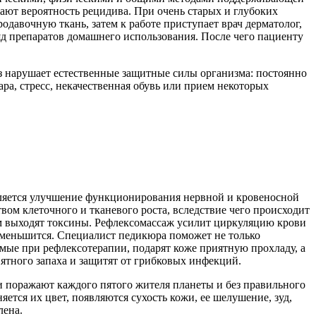
ют вероятность рецидива. При очень старых и глубоких
давочную ткань, затем к работе приступает врач дерматолог,
ряд препаратов домашнего использования. После чего пациенту
з нарушает естественные защитные силы организма: постоянно
ра, стресс, некачественная обувь или прием некоторых
вляется улучшение функционирования нервной и кровеносной
ом клеточного и тканевого роста, вследствие чего происходит
ом выходят токсины. Рефлексомассаж усилит циркуляцию крови
 уменьшится. Специалист педикюра поможет не только
емые при рефлексотерапии, подарят коже приятную прохладу, а
иятного запаха и защитят от грибковых инфекций.
и поражают каждого пятого жителя планеты и без правильного
тся их цвет, появляются сухость кожи, ее шелушение, зуд,
лена.