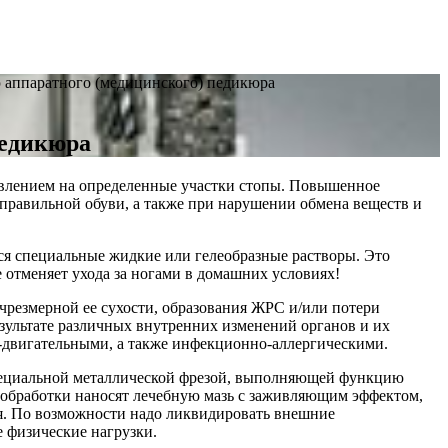
аппаратного (медицинского) педикюра
педикюра
влением на определенные участки стопы.
Повышенное
еправильной обуви, а также при нарушении обмена веществ и
я специальные жидкие или гелеобразные растворы. Это
 отменяет ухода за ногами в домашних условиях!
резмерной ее сухости, образования ЖРС и/или потери
зультате различных внутренних изменений органов и их
-двигательными, а также инфекционно-аллергическими.
специальной металлической фрезой, выполняющей функцию
 обработки наносят лечебную мазь с заживляющим эффектом,
тся. По возможности надо ликвидировать внешние
 физические нагрузки.