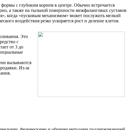
формы с глубоким корнем в центре. Обычно встречается
рно, а также на тыльной поверхности межфаланговых суставов
ния», когда «пусковым механизмом» может послужить мелкий
еского воздействия резко ускоряется рост и деление клеток
рливания. Это
редство с
ает от 3 до
специальные
Они вызываются
родавки. Из-за
вания.
имическими, физическими и общими методами поддерживающей