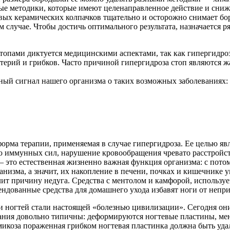
е методики, которые имеют целенаправленное действие и снижа
ых керамических колпачков тщательно и осторожно снимает боро
м случае. Чтобы достичь оптимального результата, назначается 
топами диктуется медицинскими аспектами, так как гипергидро
ерий и грибков. Часто причиной гипергидроза стоп являются жа
жный сигнал нашего организма о таких возможных заболеваниях:
орма терапии, применяемая в случае гипергидроза. Ее целью я
ю иммунных сил, нарушение кровообращения чревато расстройств
— это естественная жизненно важная функция организма: с пот
анизма, а значит, их накопление в печени, почках и кишечнике
елит причину недуга. Средства с ментолом и камфорой, использу
мендованные средства для домашнего ухода избавят ноги от непр
 ногтей стали настоящей «болезнью цивилизации». Сегодня он
ания довольно типичны: деформируются ногтевые пластины, меняе
икоза пораженная грибком ногтевая пластинка должна быть уда