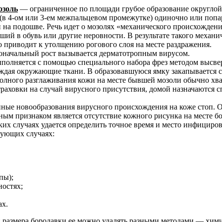
озоль
— ограниченное по площади грубое образование округлой 
(в 4-ом или 3-ем межпальцевом промежутке) одиночно или попа
и на подошве. Речь идет о мозолях «механического происхожде
ший в обувь или другие неровности. В результате такого механич
о приводит к утолщению рогового слоя на месте раздражения.
воначальный рост вызывается дерматотропным вирусом.
полняется с помощью специального набора фрез методом высве
еждая окружающие ткани. В образовавшуюся ямку закапывается с
лного разглаживания кожи на месте бывшей мозоли обычно хват
траховки на случай вирусного присутствия, домой назначаются 
ные новообразования вирусного происхождения на коже стоп. 
ым признаком является отсутствие кожного рисунка на месте бо
дких случаях удается определить точное время и место инфициро
дующих случаях:
пы);
ностях;
ах.
 и размера бородавки ее можно удалять разными методами — х