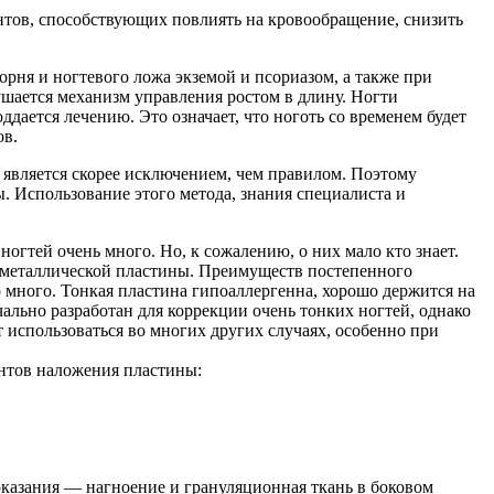
ентов, способствующих повлиять на кровообращение, снизить
рня и ногтевого ложа экземой и псориазом, а также при
шается механизм управления ростом в длину. Ногти
ается лечению. Это означает, что ноготь со временем будет
ов.
 является скорее исключением, чем правилом. Поэтому
 Использование этого метода, знания специалиста и
гтей очень много. Но, к сожалению, о них мало кто знает.
металлической пластины. Преимуществ постепенного
много. Тонкая пластина гипоаллергенна, хорошо держится на
ально разработан для коррекции очень тонких ногтей, однако
 использоваться во многих других случаях, особенно при
антов наложения пластины:
показания — нагноение и грануляционная ткань в боковом