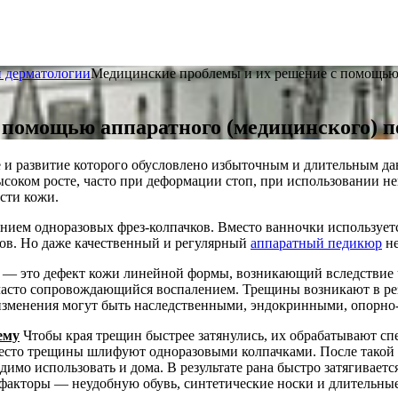
и дерматологии
Медицинские проблемы и их решение с помощью 
 помощью аппаратного (медицинского) 
и развитие которого обусловлено избыточным и длительным да
ысоком росте, часто при деформации стоп, при использовании н
сти кожи.
ием одноразовых фрез-колпачков. Вместо ванночки используетс
мов. Но даже качественный и регулярный
аппаратный педикюр
не
— это дефект кожи линейной формы, возникающий вследствие ч
часто сопровождающийся воспалением. Трещины возникают в ре
изменения могут быть наследственными, эндокринными, опорно
ему
Чтобы края трещин быстрее затянулись, их обрабатывают 
место трещины шлифуют одноразовыми колпачками. После такой
димо использовать и дома. В результате рана быстро затягивае
акторы — неудобную обувь, синтетические носки и длительные