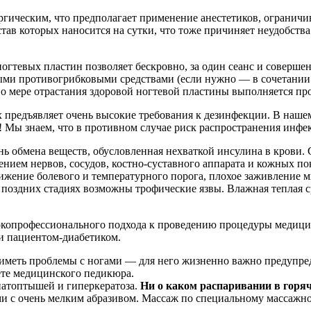
ргическим, что предполагает применение анестетиков, ограничи
ав которых наносится на сутки, что тоже причиняет неудобства
гтевых пластин позволяет бескровно, за один сеанс и соверше
ыми противогрибковыми средствами (если нужно — в сочетании 
По мере отрастания здоровой ногтевой пластины выполняется пр
 предъявляет очень высокие требования к дезинфекции. В нашем
 Мы знаем, что в противном случае риск распространения инфек
ь обмена веществ, обусловленная нехваткой инсулина в крови.
ением нервов, сосудов, костно-суставного аппарата и кожных п
ижение болевого и температурного порога, плохое заживление м
поздних стадиях возможны трофические язвы. Влажная теплая ср
окопрофессионального подхода к проведению процедуры медицин
и пациентом-диабетиком.
 иметь проблемы с ногами — для него жизненно важно предупре
ете медицинского педикюра.
 натоптышей и гиперкератоза.
Ни о каком распаривании в горяч
 с очень мелким абразивом. Массаж по специальному массажно