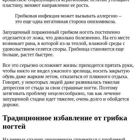
пластину, меняют направление ее роста.
Грибковая инфекция может вызывать аллергию –
это еще одна негативная сторона онихомикоза.
Запущенный пораженный грибком ноготь постепенно
отделается от ложа, что довольно болезненно. На его месте
возникает рана, в которой из-за теплой, влажной среды с
удовольствием селятся споры. Грибница становится еще
больше, растет быстрее.
Все это серьезно осложняет жизнь: приходится прятать руки,
чтобы никто не видел ужасного зрелища, носить закрытую
обувь даже жарким летом, отказаться от пляжного отдыха.
Говорят, у некоторых людей даже развивалась тяжелая
депрессия от стыда за свои страшные ногти. Поэтому
затягивать проблему нецелесообразно, так как лечение
запущенной стадии идет тяжелее, очень долго и обойдется
дороже.
Традиционное избавление от грибка
ногтей
На первых стадиях онихомикоза справиться с проблемой