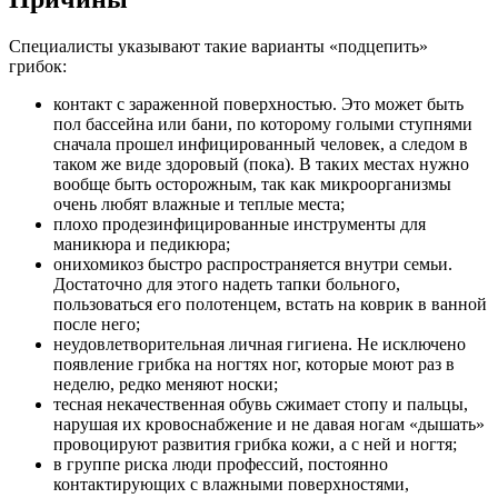
Специалисты указывают такие варианты «подцепить»
грибок:
контакт с зараженной поверхностью. Это может быть
пол бассейна или бани, по которому голыми ступнями
сначала прошел инфицированный человек, а следом в
таком же виде здоровый (пока). В таких местах нужно
вообще быть осторожным, так как микроорганизмы
очень любят влажные и теплые места;
плохо продезинфицированные инструменты для
маникюра и педикюра;
онихомикоз быстро распространяется внутри семьи.
Достаточно для этого надеть тапки больного,
пользоваться его полотенцем, встать на коврик в ванной
после него;
неудовлетворительная личная гигиена. Не исключено
появление грибка на ногтях ног, которые моют раз в
неделю, редко меняют носки;
тесная некачественная обувь сжимает стопу и пальцы,
нарушая их кровоснабжение и не давая ногам «дышать»
провоцируют развития грибка кожи, а с ней и ногтя;
в группе риска люди профессий, постоянно
контактирующих с влажными поверхностями,