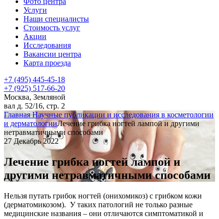
Фото центра
Услуги
Наши специалисты
Стоимость услуг
Акции
Исследования
Вакансии центра
Карта проезда
+7 (495) 445-45-18
+7 (925) 517-66-20
Москва, Земляной
вал д. 52/16, стр. 2
Главная
Научные публикации и исследования в косметологии
и дерматологии
Лечение грибка ногтей лампой и другими
нетравматичными способами
27 Декабрь 2022
Лечение грибка ногтей лампой и
другими нетравматичными способами
Нельзя путать грибок ногтей (онихомикоз) с грибком кожи
(дерматомикозом). У таких патологий не только разные
медицинские названия – они отличаются симптоматикой и