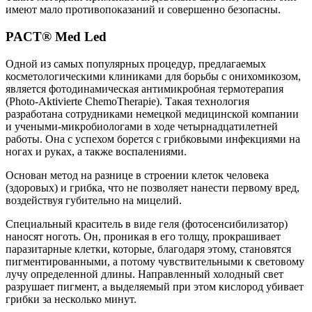
имеют мало противопоказаний и совершенно безопасны.
PACT® Med Led
Одной из самых популярных процедур, предлагаемых
косметологическими клиниками для борьбы с онихомикозом,
является фотодинамическая антимикробная термотерапия
(Photo-Aktivierte ChemoTherapie). Такая технология
разработана сотрудниками немецкой медицинской компании
и учеными-микробиологами в ходе четырнадцатилетней
работы. Она с успехом борется с грибковыми инфекциями на
ногах и руках, а также воспалениями.
Основан метод на разнице в строении клеток человека
(здоровых) и грибка, что не позволяет нанести первому вред,
воздействуя губительно на мицелий.
Специальный краситель в виде геля (фотосенсибилизатор)
наносят ноготь. Он, проникая в его толщу, прокрашивает
паразитарные клетки, которые, благодаря этому, становятся
пигментированными, а потому чувствительными к световому
лучу определенной длины. Направленный холодный свет
разрушает пигмент, а выделяемый при этом кислород убивает
грибки за несколько минут.