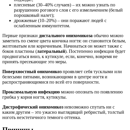
плесневые (30–40% случаев) – их можно узнать по
разрушению рогового слоя с его измельчением (белый
порошковый налет);
дрожжевые (10–20%) – они поражают людей с
ослабленным иммунитетом.
Первые признаки
дистального онихомикоза
обычно можно
заметить по смене цвета кончика ногтя: он становится белым,
желтоватым или коричневым. Начинаться он может также с
боков пластины (
латеральный
). Постепенно инфекция будет
продвигаться вниз, к кутикуле, если, конечно, вовремя не
принять пресекающие это меры.
Поверхностный онихомикоз
проявляет себя тусклыми или
белесыми пятнами, возникающими в центре ногтя и
распространяющимися по всей его поверхности.
Проксимальную инфекцию
можно опознать по появлению
грибка у корня ногтя, кутикулы.
Дистрофический онихомикоз
невозможно спутать ни с
каким другим – это ужасно выглядящий ребристый, толстый
ноготь неэстетичного темного оттенка.
Причины