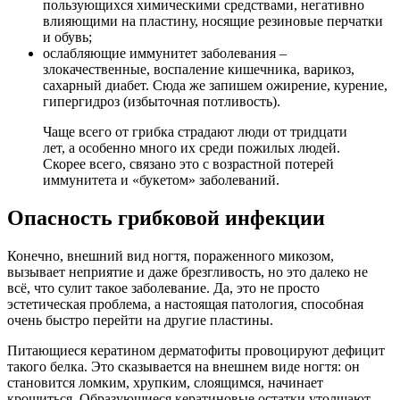
пользующихся химическими средствами, негативно
влияющими на пластину, носящие резиновые перчатки
и обувь;
ослабляющие иммунитет заболевания –
злокачественные, воспаление кишечника, варикоз,
сахарный диабет. Сюда же запишем ожирение, курение,
гипергидроз (избыточная потливость).
Чаще всего от грибка страдают люди от тридцати
лет, а особенно много их среди пожилых людей.
Скорее всего, связано это с возрастной потерей
иммунитета и «букетом» заболеваний.
Опасность грибковой инфекции
Конечно, внешний вид ногтя, пораженного микозом,
вызывает неприятие и даже брезгливость, но это далеко не
всё, что сулит такое заболевание. Да, это не просто
эстетическая проблема, а настоящая патология, способная
очень быстро перейти на другие пластины.
Питающиеся кератином дерматофиты провоцируют дефицит
такого белка. Это сказывается на внешнем виде ногтя: он
становится ломким, хрупким, слоящимся, начинает
крошиться. Образующиеся кератиновые остатки утолщают