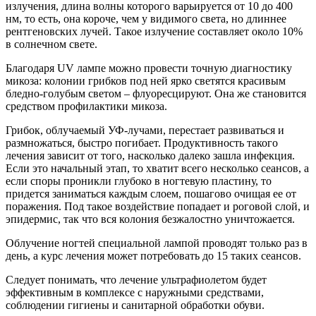
излучения, длина волны которого варьируется от 10 до 400
нм, то есть, она короче, чем у видимого света, но длиннее
рентгеновских лучей. Такое излучение составляет около 10%
в солнечном свете.
Благодаря UV лампе можно провести точную диагностику
микоза: колонии грибков под ней ярко светятся красивым
бледно-голубым светом – флуоресцируют. Она же становится
средством профилактики микоза.
Грибок, облучаемый УФ-лучами, перестает развиваться и
размножаться, быстро погибает. Продуктивность такого
лечения зависит от того, насколько далеко зашла инфекция.
Если это начальный этап, то хватит всего несколько сеансов, а
если споры проникли глубоко в ногтевую пластину, то
придется заниматься каждым слоем, пошагово очищая ее от
поражения. Под такое воздействие попадает и роговой слой, и
эпидермис, так что вся колония безжалостно уничтожается.
Облучение ногтей специальной лампой проводят только раз в
день, а курс лечения может потребовать до 15 таких сеансов.
Следует понимать, что лечение ультрафиолетом будет
эффективным в комплексе с наружными средствами,
соблюдении гигиены и санитарной обработки обуви.