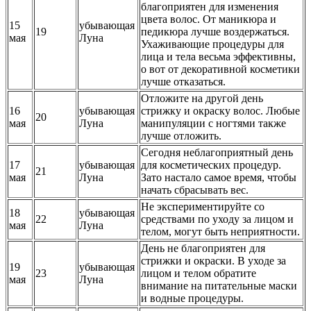
благоприятен для изменения
цвета волос. От маникюра и
15
убывающая
19
педикюра лучше воздержаться.
мая
Луна
Ухаживающие процедуры для
лица и тела весьма эффективны,
о вот от декоративной косметики
лучше отказаться.
Отложите на другой день
16
убывающая
стрижку и окраску волос. Любые
20
мая
Луна
манипуляции с ногтями также
лучше отложить.
Сегодня неблагоприятный день
17
убывающая
для косметических процедур.
21
мая
Луна
Зато настало самое время, чтобы
начать сбрасывать вес.
Не экспериментируйте со
18
убывающая
22
средствами по уходу за лицом и
мая
Луна
телом, могут быть неприятности.
День не благоприятен для
стрижки и окраски. В уходе за
19
убывающая
23
лицом и телом обратите
мая
Луна
внимание на питательные маски
и водные процедуры.