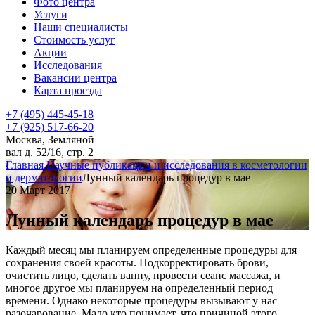
Фото центра
Услуги
Наши специалисты
Стоимость услуг
Акции
Исследования
Вакансии центра
Карта проезда
+7 (495) 445-45-18
+7 (925) 517-66-20
Москва, Земляной
вал д. 52/16, стр. 2
Главная
Научные публикации и исследования в косметологии
и дерматологии
Лунный календарь процедур в мае
20 Март 2017
Лунный календарь процедур в мае
Каждый месяц мы планируем определенные процедуры для
сохранения своей красоты. Подкорректировать брови,
очистить лицо, сделать ванну, провести сеанс массажа, и
многое другое мы планируем на определенный период
времени. Однако некоторые процедуры вызывают у нас
разочарование. Мало кто понимает, что причиной этого