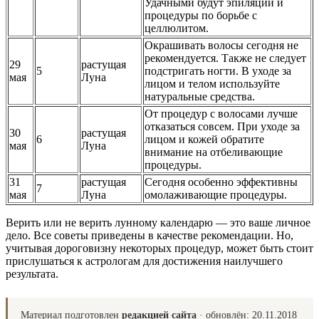
Удачными будут эпиляции и
процедуры по борьбе с
целлюлитом.
Окрашивать волосы сегодня не
рекомендуется. Также не следует
29
растущая
5
подстригать ногти. В уходе за
мая
Луна
лицом и телом используйте
натуральные средства.
От процедур с волосами лучше
отказаться совсем. При уходе за
30
растущая
6
лицом и кожей обратите
мая
Луна
внимание на отбеливающие
процедуры.
31
растущая
Сегодня особенно эффективны
7
мая
Луна
омолаживающие процедуры.
Верить или не верить лунному календарю — это ваше личное
дело. Все советы приведены в качестве рекомендации. Но,
учитывая дороговизну некоторых процедур, может быть стоит
прислушаться к астрологам для достижения наилучшего
результата.
Материал подготовлен
редакцией сайта
· обновлён:
20.11.2018