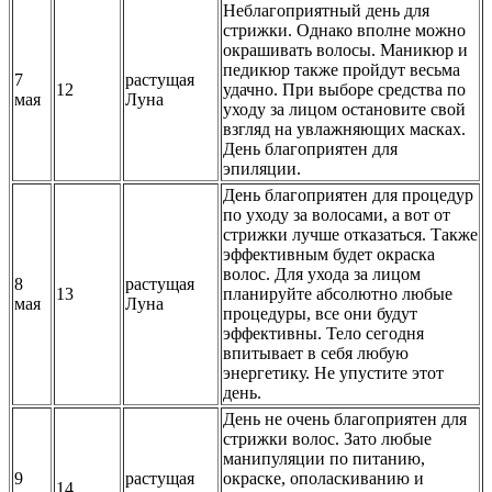
Неблагоприятный день для
стрижки. Однако вполне можно
окрашивать волосы. Маникюр и
педикюр также пройдут весьма
7
растущая
12
удачно. При выборе средства по
мая
Луна
уходу за лицом остановите свой
взгляд на увлажняющих масках.
День благоприятен для
эпиляции.
День благоприятен для процедур
по уходу за волосами, а вот от
стрижки лучше отказаться. Также
эффективным будет окраска
волос. Для ухода за лицом
8
растущая
13
планируйте абсолютно любые
мая
Луна
процедуры, все они будут
эффективны. Тело сегодня
впитывает в себя любую
энергетику. Не упустите этот
день.
День не очень благоприятен для
стрижки волос. Зато любые
манипуляции по питанию,
9
растущая
окраске, ополаскиванию и
14