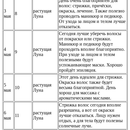
День очень благоприятен для
волос: стрижки, причёски,
3
растущая
окраска, лечение. Также полезно
8
мая
Луна
проводить маникюр и педикюр.
От ухода за лицом и телом лучше
отказаться.
Сегодня лучше уберечь волосы
от покраски или стрижки.
Маникюр и педикюр будут
4
растущая
проходить вполне благоприятно.
9
мая
Луна
При уходе за лицом и телом
полезными будут
успокаивающие маски. Хорошо
пройдёт эпиляция.
Этот день идеален для стрижки.
Окраска волос также будет
5
растущая
10
весьма благоприятной. День
мая
Луна
хорош для массажа с
ароматическими маслами.
Стрижка волос сегодня вполне
разрешена, а вот от окраски
6
растущая
11
лучше отказаться. Лицу нужен
мая
Луна
отдых, а для тела будут полезны
солнечные лучи.