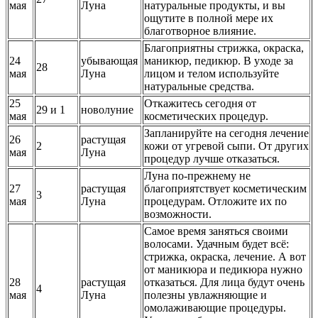
мая
Луна
натуральные продукты, и вы
ощутите в полной мере их
благотворное влияние.
Благоприятны стрижка, окраска,
24
убывающая
маникюр, педикюр. В уходе за
28
мая
Луна
лицом и телом используйте
натуральные средства.
25
Откажитесь сегодня от
29 и 1
новолуние
мая
косметических процедур.
Запланируйте на сегодня лечение
26
растущая
2
кожи от угревой сыпи. От других
мая
Луна
процедур лучше отказаться.
Луна по-прежнему не
27
растущая
благоприятствует косметическим
3
мая
Луна
процедурам. Отложите их по
возможности.
Самое время заняться своими
волосами. Удачным будет всё:
стрижка, окраска, лечение. А вот
от маникюра и педикюра нужно
28
растущая
отказаться. Для лица будут очень
4
мая
Луна
полезны увлажняющие и
омолаживающие процедуры.