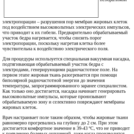
электропорации – разрушения пор мембран жировых клеток
под воздействием высоковольтных электрических импульсов,
что приводит к их гибели. Предварительно обрабатываемый
участок бедра нагревается, чтобы снизить порог
электропорации, поскольку нагретая клетка более
чувствительна к воздействию электрического поля.
Для процедуры используется специальная вакуумная насадка,
подтягивающая обрабатываемый участок бедра с
электродами, генерирующими радиочастотное поле. На
первом этапе жировая ткань разогревается при помощи
биполярной радиочастотной энергии до значения
температуры, запрограммированного заранее специалистом.
Как только оно достигается, насадка начинает генерировать
высоковольтные импульсы, которые пронизывают
обрабатываемую зону и селективно повреждают мембраны
жировых клеток.
Врач настраивает поле таким образом, чтобы жировые ткани
равномерно прогревались на глубину до 2 см. При этом
достигается комфортное значение в 39-43 ºС, что не приводит
к появлению болевых ощущений, даже когда производится