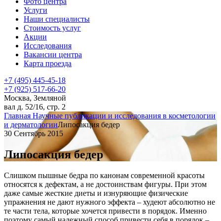
Фото центра
Услуги
Наши специалисты
Стоимость услуг
Акции
Исследования
Вакансии центра
Карта проезда
+7 (495) 445-45-18
+7 (925) 517-66-20
Москва, Земляной
вал д. 52/16, стр. 2
Главная
Научные публикации и исследования в косметологии
и дерматологии
Липосакция бедер
30 Сентябрь 2015
Липосакция бедер
Слишком пышные бедра по канонам современной красоты
относятся к дефектам, а не достоинствам фигуры. При этом
даже самые жесткие диеты и изнуряющие физические
упражнения не дают нужного эффекта – худеют абсолютно не
те части тела, которые хочется привести в порядок. Именно
поэтому самый надежный способ привести себя в порядок –