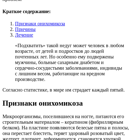
Краткое содержание:
Признаки онихомикоза
Причины
Лечение
«Подхватить» такой недуг может человек в любом
возрасте, от детей и подростков до людей
почтенных лет. Но особенно ему подвержены
мужчины, больные сахарным диабетом и
сердечно-сосудистыми заболеваниями, индивиды
с лишним весом, работающие на вредном
производстве.
Согласно статистике, в мире им страдает каждый пятый.
Признаки онихомикоза
Микроорганизмы, поселившиеся на ногте, питаются его
строительным материалом – кератином (фибриллярным
белком). На пластине появляются белесые пятна и полосы,
она перестает блестеть, теряет здоровый розоватый цвет,
желтеет, плотнеет, деформируется, становится хрупкой,