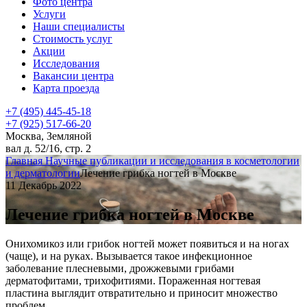
Фото центра
Услуги
Наши специалисты
Стоимость услуг
Акции
Исследования
Вакансии центра
Карта проезда
+7 (495) 445-45-18
+7 (925) 517-66-20
Москва, Земляной
вал д. 52/16, стр. 2
Главная
Научные публикации и исследования в косметологии
и дерматологии
Лечение грибка ногтей в Москве
11 Декабрь 2022
Лечение грибка ногтей в Москве
Онихомикоз или грибок ногтей может появиться и на ногах
(чаще), и на руках. Вызывается такое инфекционное
заболевание плесневыми, дрожжевыми грибами
дерматофитами, трихофитиями. Пораженная ногтевая
пластина выглядит отвратительно и приносит множество
проблем.