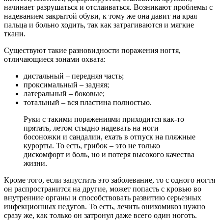
начинает разрушаться и отслаиваться. Возникают проблемы с
надеванием закрытой обуви, к тому же она давит на края
пальца и больно ходить, так как затрагиваются и мягкие
ткани.
Существуют такие разновидности поражения ногтя,
отличающиеся зонами охвата:
дистальный – передняя часть;
проксимальный – задняя;
латеральный – боковые;
тотальный – вся пластина полностью.
Руки с такими поражениями приходится как-то
прятать, летом стыдно надевать на ноги
босоножки и сандалии, ехать в отпуск на пляжные
курорты. То есть, грибок – это не только
дискомфорт и боль, но и потеря высокого качества
жизни.
Кроме того, если запустить это заболевание, то с одного ногтя
он распространится на другие, может попасть с кровью во
внутренние органы и способствовать развитию серьезных
инфекционных недугов. То есть, лечить онихомикоз нужно
сразу же, как только он затронул даже всего один ноготь.