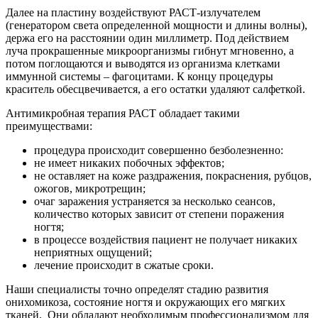
Далее на пластину воздействуют РАСТ-излучателем
(генератором света определенной мощности и длины волны),
держа его на расстоянии один миллиметр. Под действием
луча прокрашенные микроорганизмы гибнут мгновенно, а
потом поглощаются и выводятся из организма клетками
иммунной системы – фагоцитами. К концу процедуры
краситель обесцвечивается, а его остатки удаляют салфеткой.
Антимикробная терапия РАСТ обладает такими
преимуществами:
процедура происходит совершенно безболезненно:
не имеет никаких побочных эффектов;
не оставляет на коже раздражения, покраснения, рубцов,
ожогов, микротрещин;
очаг заражения устраняется за несколько сеансов,
количество которых зависит от степени поражения
ногтя;
в процессе воздействия пациент не получает никаких
неприятных ощущений;
лечение происходит в сжатые сроки.
Наши специалисты точно определят стадию развития
онихомикоза, состояние ногтя и окружающих его мягких
тканей. Они обладают необходимым профессионализмом для