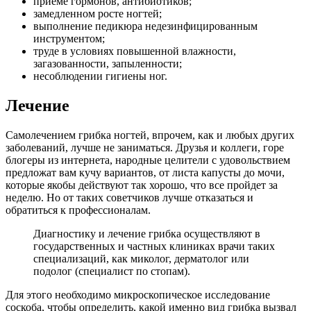
приеме гормонов, антибиотиков;
замедленном росте ногтей;
выполнение педикюра недезинфицированным
инструментом;
труде в условиях повышенной влажности,
загазованности, запыленности;
несоблюдении гигиены ног.
Лечение
Самолечением грибка ногтей, впрочем, как и любых других
заболеваний, лучше не заниматься. Друзья и коллеги, горе
блогеры из интернета, народные целители с удовольствием
предложат вам кучу вариантов, от листа капусты до мочи,
которые якобы действуют так хорошо, что все пройдет за
неделю. Но от таких советчиков лучше отказаться и
обратиться к профессионалам.
Диагностику и лечение грибка осуществляют в
государственных и частных клиниках врачи таких
специализаций, как миколог, дерматолог или
подолог (специалист по стопам).
Для этого необходимо микроскопическое исследование
соскоба, чтобы определить, какой именно вид грибка вызвал