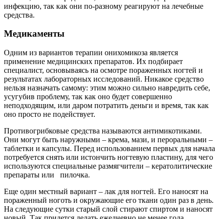
инфекцию, так как они по-разному реагируют на лечебные
средства.
Медикаменты
Одним из вариантов терапии онихомикоза является
применение медицинских препаратов. Их подбирает
специалист, основываясь на осмотре пораженных ногтей и
результатах лабораторных исследований. Никакое средство
нельзя назначать самому: этим можно сильно навредить себе,
усугубив проблему, так как оно будет совершенно
неподходящим, или даром потратить деньги и время, так как
оно просто не подействует.
Противогрибковые средства называются антимикотиками.
Они могут быть наружными – крема, мази, и пероральными –
таблетки и капсулы. Перед использованием первых для начала
потребуется снять или истончить ногтевую пластину, для чего
используются специальные размягчители – кератолитические
препараты или пилочка.
Еще один местный вариант – лак для ногтей. Его наносят на
пораженный ноготь и окружающие его ткани один раз в день.
На следующие сутки старый слой стирают спиртом и наносят
новый. Так придется делать ежедневно не менее года.