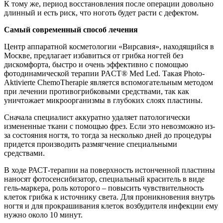
К тому же, период восстановления после операции довольно
длинный и есть риск, что ноготь будет расти с дефектом.
Самый современный способ лечения
Центр аппаратной косметологии «Вирсавия», находящийся в
Москве, предлагает избавиться от грибка ногтей без
дискомфорта, быстро и очень эффективно с помощью
фотодинамической терапии PACT® Med Led. Такая Photo-
Aktivierte ChemoTherapie является вспомогательным методом
при лечении противогрибковыми средствами, так как
уничтожает микроорганизмы в глубоких слоях пластины.
Сначала специалист аккуратно удаляет патологически
измененные ткани с помощью фрез. Если это невозможно из-
за состояния ногтя, то тогда за несколько дней до процедуры
придется производить размягчение специальными
средствами.
В ходе РАСТ-терапии на поверхность истонченной пластины
наносят фотосенсибизатор, специальный краситель в виде
гель-маркера, роль которого – повысить чувствительность
клеток грибка к источнику света. Для проникновения внутрь
ногтя и для прокрашивания клеток возбудителя инфекции ему
нужно около 10 минут.