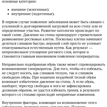
основные категории:
внешние (экзогенные);
внутренние (эндогенные).
В первом случае появление заболевания может быть связано с
усиленной и долговременной нагрузкой на всю стопу или ее
определенные участки. Развитие патологии происходит по
такой схеме. Давление на стопы провоцирует стремительное
размножение ростковых клеток. Поскольку клетки начинают
делиться слишком быстро, верхний слой просто не успевает
отшелушиваться естественным путем. Как результат —
непроизвольное утолщение рогового слоя, которое и
становится главным виновником появления гиперкератоза.
Неправильно подобранная обувь также может спровоцировать
возникновение гиперкератоза. Для того, чтобы его избежать,
не следует носить, как слишком тесную, так и слишком
свободную обувь. При ношении неудобной тесной обуви
возникает избыточное давление на стопы. А если обувь,
наоборот, чересчур свободна и нога не зафиксирована
должным образом, не удастся избежать трения, в результате
которого со стопами происходят неприятные изменения.
Внутренние факторы, влияющие на возникновение этого
заболевания, являются очень серьезными. Поэтому