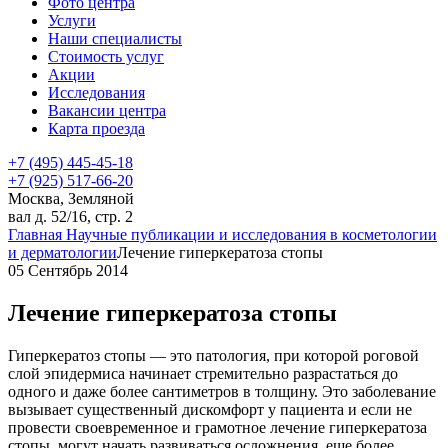
Фото центра
Услуги
Наши специалисты
Стоимость услуг
Акции
Исследования
Вакансии центра
Карта проезда
+7 (495) 445-45-18
+7 (925) 517-66-20
Москва, Земляной
вал д. 52/16, стр. 2
Главная
Научные публикации и исследования в косметологии
и дерматологии
Лечение гиперкератоза стопы
05 Сентябрь 2014
Лечение гиперкератоза стопы
Гиперкератоз стопы — это патология, при которой роговой
слой эпидермиса начинает стремительно разрастаться до
одного и даже более сантиметров в толщину. Это заболевание
вызывает существенный дискомфорт у пациента и если не
провести своевременное и грамотное лечение гиперкератоза
стопы, могут начать развиваться осложнения, еще более