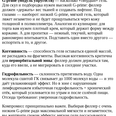
G-prime (модуль упругости)
— насколько «твёрдый» гель.
Для скул и подбородка нужен высокий G-prime: филлер
должен «держать» вес тканей и создавать лифтинг. Под
глазами — наоборот: низкий G-prime, мягкий гель, который
ляжет незаметно и не будет прощупываться через кожу
толщиной в полмиллиметра. Аналогия из кулинарии: для
торта вам нужен плотный крем, который держит форму между
коржами. А для пропитки — нежный, текучий, который
равномерно впитывается. Подставить один вместо другого —
испортить и то, и другое.
Когезивность
— способность геля оставаться единой массой,
не распадаясь на фрагменты. Высокая когезивность критична
для
периорбитальной зоны
: филлер должен держаться там,
куда его ввели, а не мигрировать в соседние участки.
Гидрофильность
— склонность притягивать воду. Одна
молекула сшитой ГК связывает до 1000 молекул воды — и это
даёт увлажняющий эффект. Но в зоне с нарушенным
лимфодренажем избыточная гидрофильность = хронический
отёк, который усиливается по утрам и после солёной пищи.
Отсюда требование: умеренная гидрофильность.
Компромисс принципиально важен. Выбирая филлер с очень
низким G-prime ради максимальной мягкости и незаметности,
вы жертвуете сроком эффекта: мягкие гели рассасываются