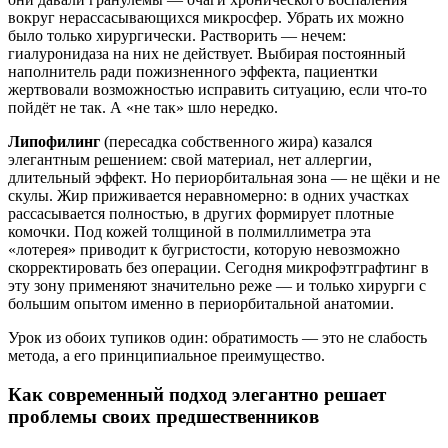
вокруг нерассасывающихся микросфер. Убрать их можно
было только хирургически. Растворить — нечем:
гиалуронидаза на них не действует. Выбирая постоянный
наполнитель ради пожизненного эффекта, пациентки
жертвовали возможностью исправить ситуацию, если что-то
пойдёт не так. А «не так» шло нередко.
Липофилинг
(пересадка собственного жира) казался
элегантным решением: свой материал, нет аллергии,
длительный эффект. Но периорбитальная зона — не щёки и не
скулы. Жир приживается неравномерно: в одних участках
рассасывается полностью, в других формирует плотные
комочки. Под кожей толщиной в полмиллиметра эта
«лотерея» приводит к бугристости, которую невозможно
скорректировать без операции. Сегодня микрофэтграфтинг в
эту зону применяют значительно реже — и только хирурги с
большим опытом именно в периорбитальной анатомии.
Урок из обоих тупиков один: обратимость — это не слабость
метода, а его принципиальное преимущество.
Как современный подход элегантно решает
проблемы своих предшественников