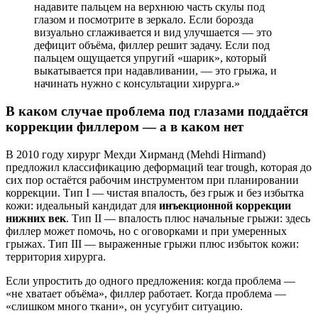
надавите пальцем на верхнюю часть скулы под
глазом и посмотрите в зеркало. Если борозда
визуально сглаживается и вид улучшается — это
дефицит объёма, филлер решит задачу. Если под
пальцем ощущается упругий «шарик», который
выкатывается при надавливании, — это грыжа, и
начинать нужно с консультации хирурга.»
В каком случае проблема под глазами поддаётся
коррекции филлером — а в каком нет
В 2010 году хирург Мехди Хирманд (Mehdi Hirmand)
предложил классификацию деформаций tear trough, которая до
сих пор остаётся рабочим инструментом при планировании
коррекции. Тип I — чистая впалость, без грыж и без избытка
кожи: идеальный кандидат для
инъекционной коррекции
нижних век
. Тип II — впалость плюс начальные грыжи: здесь
филлер может помочь, но с оговорками и при умеренных
грыжах. Тип III — выраженные грыжи плюс избыток кожи:
территория хирурга.
Если упростить до одного предложения: когда проблема —
«не хватает объёма», филлер работает. Когда проблема —
«слишком много ткани», он усугубит ситуацию.