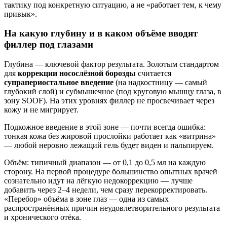
тактику под конкретную ситуацию, а не «работает тем, к чему
привык».
На какую глубину и в каком объёме вводят
филлер под глазами
Глубина — ключевой фактор результата. Золотым стандартом
для
коррекции носослёзной борозды
считается
супрапериостальное введение
(на надкостницу — самый
глубокий слой) и субмышечное (под круговую мышцу глаза, в
зону SOOF). На этих уровнях филлер не просвечивает через
кожу и не мигрирует.
Подкожное введение в этой зоне — почти всегда ошибка:
тонкая кожа без жировой прослойки работает как «витрина»
— любой неровно лежащий гель будет виден и пальпируем.
Объём: типичный диапазон — от 0,1 до 0,5 мл на каждую
сторону. На первой процедуре большинство опытных врачей
сознательно идут на лёгкую недокоррекцию — лучше
добавить через 2–4 недели, чем сразу перекорректировать.
«Перебор» объёма в зоне глаз — одна из самых
распространённых причин неудовлетворительного результата
и хронического отёка.