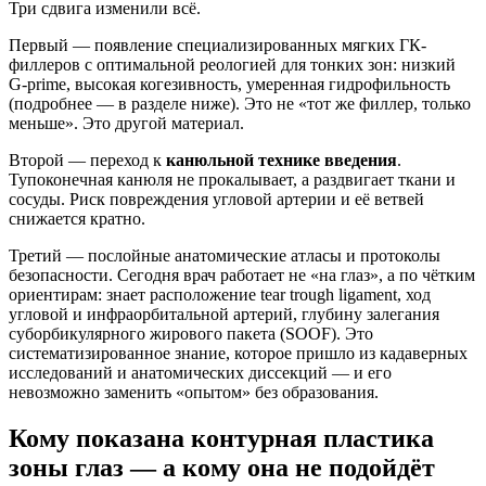
Три сдвига изменили всё.
Первый — появление специализированных мягких ГК-
филлеров с оптимальной реологией для тонких зон: низкий
G-prime, высокая когезивность, умеренная гидрофильность
(подробнее — в разделе ниже). Это не «тот же филлер, только
меньше». Это другой материал.
Второй — переход к
канюльной технике введения
.
Тупоконечная канюля не прокалывает, а раздвигает ткани и
сосуды. Риск повреждения угловой артерии и её ветвей
снижается кратно.
Третий — послойные анатомические атласы и протоколы
безопасности. Сегодня врач работает не «на глаз», а по чётким
ориентирам: знает расположение tear trough ligament, ход
угловой и инфраорбитальной артерий, глубину залегания
суборбикулярного жирового пакета (SOOF). Это
систематизированное знание, которое пришло из кадаверных
исследований и анатомических диссекций — и его
невозможно заменить «опытом» без образования.
Кому показана контурная пластика
зоны глаз — а кому она не подойдёт