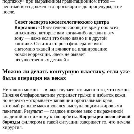
подтяжку» при выраженном гравитационном птозе —
честный врач должен это проговорить до процедуры, а не
после.
Совет эксперта косметологического центра
Вирсавия:
«Обязательно сообщите врачу обо всех
инъекциях, которые вам когда-либо делали в эту
зону — даже если это было давно и в другой
клинике. Остатки старого филлера меняют
анатомию тканей и влияют на планирование
новой коррекции. Здесь не бывает
несущественных деталей.»
Можно ли делать контурную пластику, если уже
была операция на веках
Не только можно — в ряде случаев это именно то, что нужно.
Нижняя блефаропластика устраняет грыжи и избыток кожи,
но нередко «открывает» запавший орбитальный край,
который раньше маскировался выступающими жировыми
пакетами. Результат — гладкое нижнее веко с выраженной
впадиной по нижнему краю орбиты.
Коррекция носослёзной
борозды
филлером в такой ситуации завершает то, что начала
хирургия.