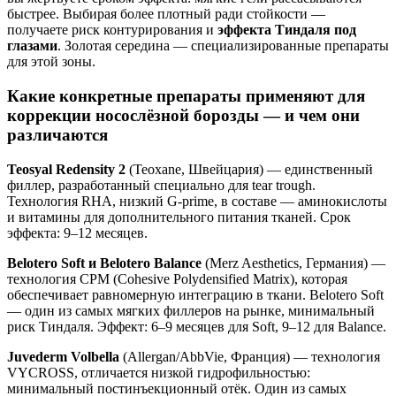
быстрее. Выбирая более плотный ради стойкости —
получаете риск контурирования и
эффекта Тиндаля под
глазами
. Золотая середина — специализированные препараты
для этой зоны.
Какие конкретные препараты применяют для
коррекции носослёзной борозды — и чем они
различаются
Teosyal Redensity 2
(Teoxane, Швейцария) — единственный
филлер, разработанный специально для tear trough.
Технология RHA, низкий G-prime, в составе — аминокислоты
и витамины для дополнительного питания тканей. Срок
эффекта: 9–12 месяцев.
Belotero Soft и Belotero Balance
(Merz Aesthetics, Германия) —
технология CPM (Cohesive Polydensified Matrix), которая
обеспечивает равномерную интеграцию в ткани. Belotero Soft
— один из самых мягких филлеров на рынке, минимальный
риск Тиндаля. Эффект: 6–9 месяцев для Soft, 9–12 для Balance.
Juvederm Volbella
(Allergan/AbbVie, Франция) — технология
VYCROSS, отличается низкой гидрофильностью:
минимальный постинъекционный отёк. Один из самых