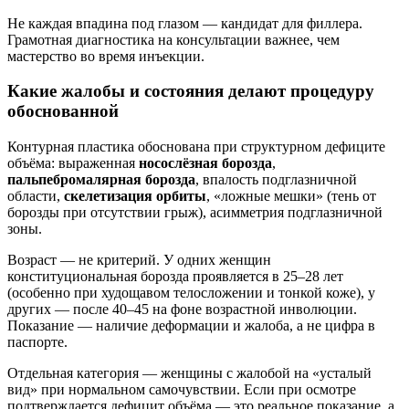
Не каждая впадина под глазом — кандидат для филлера.
Грамотная диагностика на консультации важнее, чем
мастерство во время инъекции.
Какие жалобы и состояния делают процедуру
обоснованной
Контурная пластика обоснована при структурном дефиците
объёма: выраженная
носослёзная борозда
,
пальпебромалярная борозда
, впалость подглазничной
области,
скелетизация орбиты
, «ложные мешки» (тень от
борозды при отсутствии грыж), асимметрия подглазничной
зоны.
Возраст — не критерий. У одних женщин
конституциональная борозда проявляется в 25–28 лет
(особенно при худощавом телосложении и тонкой коже), у
других — после 40–45 на фоне возрастной инволюции.
Показание — наличие деформации и жалоба, а не цифра в
паспорте.
Отдельная категория — женщины с жалобой на «усталый
вид» при нормальном самочувствии. Если при осмотре
подтверждается дефицит объёма — это реальное показание, а