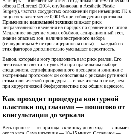
А теперь — взвешенный ответ. По данным систематического
обзора DeLorenzi (2014, опубликован в Aesthetic Plastic
Surgery), частота сосудистых осложнений при инъекциях ГК в
лицо составляет менее 0,001% при соблюдении протокола.
Применение
канюльной техники
снижает риск
интравазального введения на порядок по сравнению с иглой.
Медленное введение малых объёмов, аспирационный тест,
знание опасных зон, наличие экстренного набора
(гиалуронидаза + нитроглицериновая паста) — каждый из
этих факторов дополнительно уменьшает вероятность.
Вывод, который я могу предложить вам: риск реален. Его
невозможно свести к нулю. Но при правильном выборе
специалиста, сертифицированного препарата и клиники с
экстренным протоколом он сопоставим с рисками рутинной
стоматологической процедуры — и значительно ниже, чем
при хирургической блефаропластике под общим наркозом.
Как проходит процедура контурной
пластики под глазами — пошагово от
консультации до зеркала
Весь процесс — от прихода в клинику до выхода — занимает
около часа. Сама инъекция — 10–15 минут. Остальное —