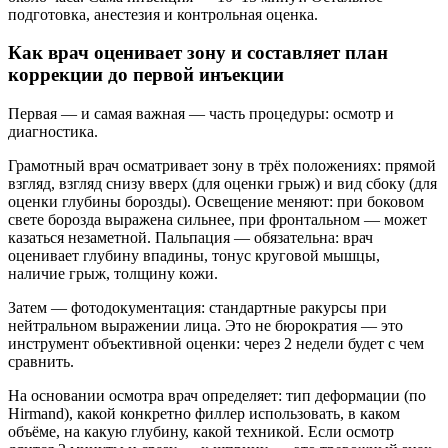
подготовка, анестезия и контрольная оценка.
Как врач оценивает зону и составляет план
коррекции до первой инъекции
Первая — и самая важная — часть процедуры: осмотр и
диагностика.
Грамотный врач осматривает зону в трёх положениях: прямой
взгляд, взгляд снизу вверх (для оценки грыж) и вид сбоку (для
оценки глубины борозды). Освещение меняют: при боковом
свете борозда выражена сильнее, при фронтальном — может
казаться незаметной. Пальпация — обязательна: врач
оценивает глубину впадины, тонус круговой мышцы,
наличие грыж, толщину кожи.
Затем — фотодокументация: стандартные ракурсы при
нейтральном выражении лица. Это не бюрократия — это
инструмент объективной оценки: через 2 недели будет с чем
сравнить.
На основании осмотра врач определяет: тип деформации (по
Hirmand), какой конкретно филлер использовать, в каком
объёме, на какую глубину, какой техникой. Если осмотр