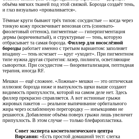
объёма мягких тканей под этой связкой. Борозда создаёт тень,
и глаз визуально «проваливается».
Тёмные круги бывают трёх типов: сосудистые — когда через
тонкую кожу просвечивает венозная сеть (синевато-
фиолетовый оттенок), пигментные — гиперпигментация
дермы (коричневатый), и структурные — тень, которую
отбрасывает та самая борозда.
Филлер для носослёзной
борозды
работает именно с третьим вариантом: заполняет
впадину — тень исчезает — круг «уходит». При пигментном
типе нужна другая стратегия: лазер, пилинги, осветляющие
сыворотки. При сосудистом — биоревитализация, пептидная
терапия, иногда RF.
Мешки — ещё сложнее. «Ложные» мешки — это оптическая
иллюзия: борозда ниже и выпуклость щеки выше создают
видимость припухлости, которой на самом деле нет. Здесь
филлер прекрасно справляется. А вот истинные грыжи
жировых пакетов — реальное выпячивание орбитального
жира через ослабленную перегородку — инъекциями не
решаются. Добавление объёма поверх грыжи лишь увеличит
припухлость. В этом случае — только блефаропластика.
Совет эксперта косметологического центра
Вирсавия:
«Есть простой домашний тест: слегка