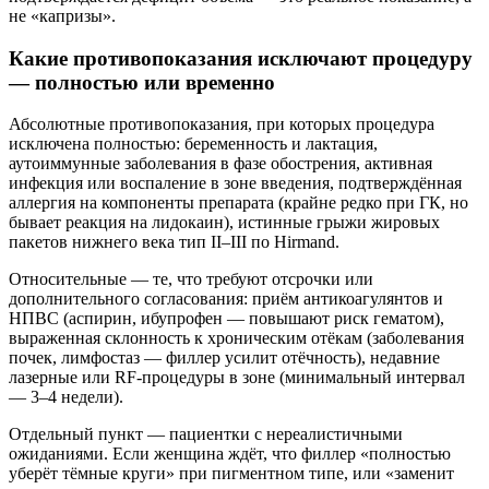
не «капризы».
Какие противопоказания исключают процедуру
— полностью или временно
Абсолютные противопоказания, при которых процедура
исключена полностью: беременность и лактация,
аутоиммунные заболевания в фазе обострения, активная
инфекция или воспаление в зоне введения, подтверждённая
аллергия на компоненты препарата (крайне редко при ГК, но
бывает реакция на лидокаин), истинные грыжи жировых
пакетов нижнего века тип II–III по Hirmand.
Относительные — те, что требуют отсрочки или
дополнительного согласования: приём антикоагулянтов и
НПВС (аспирин, ибупрофен — повышают риск гематом),
выраженная склонность к хроническим отёкам (заболевания
почек, лимфостаз — филлер усилит отёчность), недавние
лазерные или RF-процедуры в зоне (минимальный интервал
— 3–4 недели).
Отдельный пункт — пациентки с нереалистичными
ожиданиями. Если женщина ждёт, что филлер «полностью
уберёт тёмные круги» при пигментном типе, или «заменит