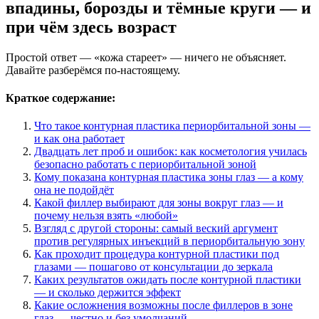
впадины, борозды и тёмные круги — и
при чём здесь возраст
Простой ответ — «кожа стареет» — ничего не объясняет.
Давайте разберёмся по-настоящему.
Краткое содержание:
Что такое контурная пластика периорбитальной зоны —
и как она работает
Двадцать лет проб и ошибок: как косметология училась
безопасно работать с периорбитальной зоной
Кому показана контурная пластика зоны глаз — а кому
она не подойдёт
Какой филлер выбирают для зоны вокруг глаз — и
почему нельзя взять «любой»
Взгляд с другой стороны: самый веский аргумент
против регулярных инъекций в периорбитальную зону
Как проходит процедура контурной пластики под
глазами — пошагово от консультации до зеркала
Каких результатов ожидать после контурной пластики
— и сколько держится эффект
Какие осложнения возможны после филлеров в зоне
глаз — честно и без умолчаний