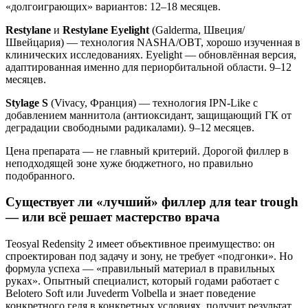
«долгоиграющих» вариантов: 12–18 месяцев.
Restylane
и
Restylane Eyelight
(Galderma, Швеция/
Швейцария) — технология NASHA/OBT, хорошо изученная в
клинических исследованиях. Eyelight — обновлённая версия,
адаптированная именно для периорбитальной области. 9–12
месяцев.
Stylage S
(Vivacy, Франция) — технология IPN-Like с
добавлением маннитола (антиоксидант, защищающий ГК от
деградации свободными радикалами). 9–12 месяцев.
Цена препарата — не главный критерий. Дорогой филлер в
неподходящей зоне хуже бюджетного, но правильно
подобранного.
Существует ли «лучший» филлер для tear trough
— или всё решает мастерство врача
Teosyal Redensity 2 имеет объективное преимущество: он
спроектирован под задачу и зону, не требует «подгонки». Но
формула успеха — «правильный материал в правильных
руках». Опытный специалист, который годами работает с
Belotero Soft или Juvederm Volbella и знает поведение
конкретного геля в конкретных условиях, получит результат