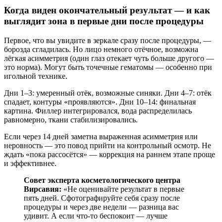
Когда виден окончательный результат — и как
выглядит зона в первые дни после процедуры
Первое, что вы увидите в зеркале сразу после процедуры, —
борозда сгладилась. Но лицо немного отёчное, возможна
лёгкая асимметрия (один глаз отекает чуть больше другого —
это норма). Могут быть точечные гематомы — особенно при
игольной технике.
Дни 1–3: умеренный отёк, возможные синяки. Дни 4–7: отёк
спадает, контуры «проявляются». Дни 10–14: финальная
картина. Филлер интегрировался, вода распределилась
равномерно, ткани стабилизировались.
Если через 14 дней заметна выраженная асимметрия или
неровность — это повод прийти на контрольный осмотр. Не
ждать «пока рассосётся» — коррекция на раннем этапе проще
и эффективнее.
Совет эксперта косметологического центра
Вирсавия:
«Не оценивайте результат в первые
пять дней. Сфотографируйте себя сразу после
процедуры и через две недели — разница вас
удивит. А если что-то беспокоит — лучше