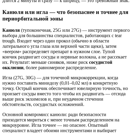
длится 2 минуты и сразу — к шприцу, — это тревожный знак.
Канюля или игла — что безопаснее и точнее для
периорбитальной зоны
Канюля
(тупоконечная, 25G или 27G) — инструмент первого
выбора для большинства специалистов, работающих с tear
trough. Входит через один прокол (обычно в области
латерального угла глаза или верхней части щеки), затем
«веером» распределяет препарат в нужном слое. Тупой
кончик раздвигает сосуды и нервные волокна, а не рассекает
их. Результат: меньше синяков, ниже риск
сосудистой
окклюзии
, более равномерное распределение.
Игла (27G, 30G) — для точечной микрокоррекции, когда
нужно поставить минидозу (0,01–0,02 мл) в конкретную
точку. Острый кончик обеспечивает ювелирную точность, но
пронзает сосуды вместо того чтобы их раздвигать — отсюда
выше риск экхимозов и, при неудачном стечении
обстоятельств, сосудистых осложнений.
Основной компромисс канюли: ради безопасности
приходится мириться с менее точным распределением на
микроуровне. Игла точнее — но опаснее. Опытный
специалист владеет обоими инструментами и выбирает