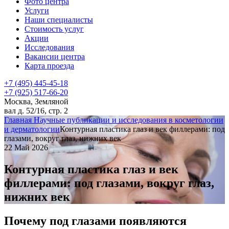
Фото центра
Услуги
Наши специалисты
Стоимость услуг
Акции
Исследования
Вакансии центра
Карта проезда
+7 (495) 445-45-18
+7 (925) 517-66-20
Москва, Земляной
вал д. 52/16, стр. 2
Главная
Научные публикации и исследования в косметологии
и дерматологии
Контурная пластика глаз и век филлерами: под
глазами, вокруг глаз, нижних век
22 Май 2026
Контурная пластика глаз и век
филлерами: под глазами, вокруг глаз,
нижних век
Почему под глазами появляются