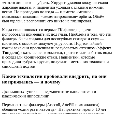
«что-то лишнее» — убрать. Хирурги удаляли кожу, иссекали
жировые пакеты, и пациентка уходила с гладким нижним
веком. Но проходило полгода — и вместо «мешков»
появлялась запавшая, «скелетизированная» орбита. Объём
был удалён, а восполнять его никто не планировал.
Когда стали появляться первые ГК-филлеры, врачи
попробовали применять их под глаза. Проблема в том, что эти
филлеры были созданы для носогубных складок и скул —
плотные, с высоким модулем упругости. Под тончайшей
кожей века они просвечивали голубоватым оттенком (
эффект
Тиндаля
), скатывались в комочки, притягивали избыток воды
и создавали хронические отёки. Пациентки, которые
приходили «убрать круги», получали вместо них «валики» и
синюшный подтон.
Какие технологии пробовали внедрить, но они
не прижились — и почему
Два главных тупика — перманентные наполнители и
классический липофилинг.
Перманентные филлеры (Artecoll, ArteFill и их аналоги)
обещали «один раз и навсегда». На практике через 5–10 лет
они давали гранулёмы — очаги хронического воспаления