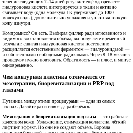
течение следующих 7–14 дней результат ещё «дозревает»:
гиалуроновая кислота интегрируется в ткани и активно
связывает воду (одна молекула ГК удерживает до 1000
молекул воды), дополнительно увлажняя и уплотняя тонкую
кожу изнутри.
Компромисс? Он есть. Выбирая филлер ради мгновенного и
видимого восстановления объёма, вы получаете временный
результат: сшитая гиалуроновая кислота постепенно
расщепляется естественным ферментом — гиалуронидазой —
и собственными свободными радикалами. Через 8–18 месяцев
процедуру нужно повторить. Обратимость — и плюс, и минус
одновременно.
Чем контурная пластика отличается от
мезотерапии, биоревитализации и PRP под
глазами
Путаница между этими процедурами — одна из самых
частых. Давайте раз и навсегда разберёмся.
Мезотерапия
и
биоревитализация под глаза
— это работа с
качеством кожи. Увлажнение, стимуляция коллагена, лёгкий
лифтинг-эффект. Но они не создают объёма. Борозда
останется бороздой, даже если кожа вокруг будет идеально