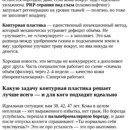
увлажнена.
PRP-терапия под глаза
(плазмолифтинг)
запускает регенерацию на уровне тканей — полезно, но тоже
не заполняет впадину.
Контурная пластика
— единственный инъекционный метод,
который механически устраняет дефицит объёма. Не
«улучшает», не «стимулирует» — а заполняет. Это как
разница между удобрением газона и подсыпанием земли в
яму: удобрение улучшит траву вокруг, но яма никуда не
денется.
Хорошая новость: эти методы не конкурируют, а дополняют
друг друга. Часть специалистов работает по схеме «сначала
объём (филлер), через 2–4 недели — качество кожи
(биоревитализация)». Синергия работает.
Какую задачу контурная пластика решает
лучше всего — и для кого подходит идеально
Идеальная ситуация: вам 38, 42, 47 лет. Кожа в целом
неплохая — нет выраженного избытка, нет грыж. Но борозда
углубилась, перешла в
пальпебромалярную борозду
, и даже
после отпуска коллеги спрашивают: «Ты нормально себя
чувствуешь?» Это не про усталость — это про анатомию.