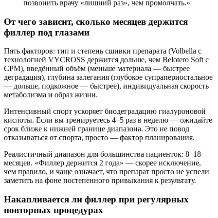
позвонить врачу «лишний раз», чем промолчать.»
От чего зависит, сколько месяцев держится
филлер под глазами
Пять факторов: тип и степень сшивки препарата (Volbella с
технологией VYCROSS держится дольше, чем Belotero Soft с
CPM), введённый объём (меньше материала — быстрее
деградация), глубина залегания (глубокое супрапериостальное
— дольше, подкожное — быстрее), индивидуальная скорость
метаболизма и образ жизни.
Интенсивный спорт ускоряет биодеградацию гиалуроновой
кислоты. Если вы тренируетесь 4–5 раз в неделю — ожидайте
срок ближе к нижней границе диапазона. Это не повод
отказываться от спорта, просто — фактор планирования.
Реалистичный диапазон для большинства пациенток: 8–18
месяцев. «Филлер держится 2 года» — скорее исключение,
чем правило, и чаще означает, что препарат просто не успели
заметить на фоне постепенного привыкания к результату.
Накапливается ли филлер при регулярных
повторных процедурах