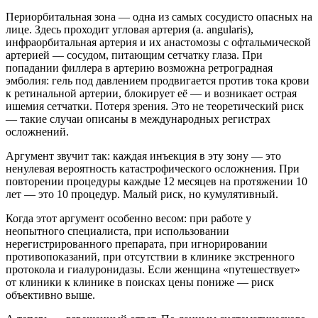
Периорбитальная зона — одна из самых сосудисто опасных на
лице. Здесь проходит угловая артерия (a. angularis),
инфраорбитальная артерия и их анастомозы с офтальмической
артерией — сосудом, питающим сетчатку глаза. При
попадании филлера в артерию возможна ретроградная
эмболия: гель под давлением продвигается против тока крови
к ретинальной артерии, блокирует её — и возникает острая
ишемия сетчатки. Потеря зрения. Это не теоретический риск
— такие случаи описаны в международных регистрах
осложнений.
Аргумент звучит так: каждая инъекция в эту зону — это
ненулевая вероятность катастрофического осложнения. При
повторении процедуры каждые 12 месяцев на протяжении 10
лет — это 10 процедур. Малый риск, но кумулятивный.
Когда этот аргумент особенно весом: при работе у
неопытного специалиста, при использовании
нерегистрированного препарата, при игнорировании
противопоказаний, при отсутствии в клинике экстренного
протокола и гиалуронидазы. Если женщина «путешествует»
от клиники к клинике в поисках цены пониже — риск
объективно выше.