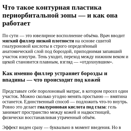
Что такое контурная пластика
периорбитальной зоны — и как она
работает
По сути — это ювелирное восполнение объёма. Врач вводит
мягкий филлер низкой плотности
на основе сшитой
гиалуроновой кислоты в строго определённый
анатомический слой под бороздой, приподнимая запавший
участок изнутри. Тень уходит, переход между нижним веком и
щекой становится плавным, взгляд — «отдохнувшим».
Как именно филлер устраняет борозды и
впадины — что происходит под кожей
Представьте себе поролоновый матрас, в котором просел один
участок. Можно сколько угодно менять простыню — вмятина
останется. Единственный способ — подложить что-то внутрь.
Ровно это делает
гиалуроновая кислота под глаза
: гель
занимает пространство между кожей и надкостницей,
физически восстанавливая утраченный объём.
Эффект виден сразу — буквально в момент введения. Но в