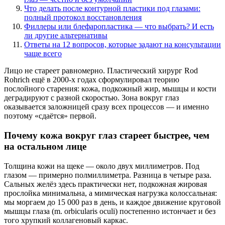
Что делать после контурной пластики под глазами:
полный протокол восстановления
Филлеры или блефаропластика — что выбрать? И есть
ли другие альтернативы
Ответы на 12 вопросов, которые задают на консультации
чаще всего
Лицо не стареет равномерно. Пластический хирург Rod
Rohrich ещё в 2000-х годах сформулировал теорию
послойного старения: кожа, подкожный жир, мышцы и кости
деградируют с разной скоростью. Зона вокруг глаз
оказывается заложницей сразу всех процессов — и именно
поэтому «сдаётся» первой.
Почему кожа вокруг глаз стареет быстрее, чем
на остальном лице
Толщина кожи на щеке — около двух миллиметров. Под
глазом — примерно полмиллиметра. Разница в четыре раза.
Сальных желёз здесь практически нет, подкожная жировая
прослойка минимальна, а мимическая нагрузка колоссальная:
мы моргаем до 15 000 раз в день, и каждое движение круговой
мышцы глаза (m. orbicularis oculi) постепенно истончает и без
того хрупкий коллагеновый каркас.