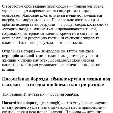
С возрастом орбитальная перегородка — тонкая мембрана,
удерживающая жировые пакеты внутри глазницы, —
ослабевает. Жировые компартменты начинают смещаться
вперёд, формируя «мешки». Параллельно костный край
орбиты подвергается ретрузии — проще говоря, кость слегка
«уходит» назад, и мягкие ткани проваливаются за ней,
создавая характерное западение. Кремы не в состоянии
остановить ни резорбцию кости, ни смещение жировых
пакетов. Это не вопрос ухода — это анатомия.
Отдельная история — лимфодренаж. Отток лимфы в
периорбитальной зоне
с годами замедляется, и у части
женщин к утреннему отёку добавляется хроническая
пастозность, которая усиливает впечатление «тяжёлого»
взгляда.
Носослёзная борозда, тёмные круги и мешки под
глазами — это одна проблема или три разные
Три разные. И путать их — дорогая ошибка.
Носослёзная борозда
(tear trough) — это углубление, идущее
от внутреннего угла глаза к щеке вдоль места прикрепления
слёзной связки (tear trough ligament). Причина — дефицит