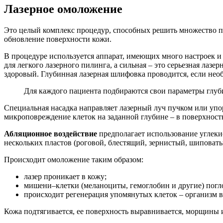
Лазерное омоложение
Это целый комплекс процедур, способных решить множество про
обновление поверхности кожи.
В процедуре используется аппарат, имеющих много настроек и
для легкого лазерного пилинга, а сильная – это серьезная лаз
здоровый. Глубинная лазерная шлифовка проводится, если не
Для каждого пациента подбираются свои параметры глуби
Специальная насадка направляет лазерный луч пучком или упо
микроповреждение клеток на заданной глубине – в поверхнос
Абляционное воздействие
предполагает использование углеки
нескольких пластов (роговой, блестящий, зернистый, шиповаты
Происходит омоложение таким образом:
лазер проникает в кожу;
мишени–клетки (меланоциты, гемоглобин и другие) погло
происходит регенерация упомянутых клеток – организм в
Кожа подтягивается, ее поверхность выравнивается, морщины 