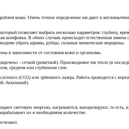
блем кожи. Очень точное определение им дают в англоязычном с
 который позволяет выбрать несколько параметров: глубину, вр
ерная шлифовка. В обоих случаях происходит естественная замен
обходимо убрать шрамы, рубцы, сильные мимические морщины.
ны в зависимости от состояния кожи и организма.
рядочено – сеткой (решеткой). Производимое им тепло (в после
тном, среднем или глубинном слое.
слотного (СО2) или эрбиевого лазера. Работа проводится с верх
й, базальный).
щают световую энергию, нагреваются, вапоризируют, то есть, из
ырабатывает их в необходимом количестве.
исчезают.