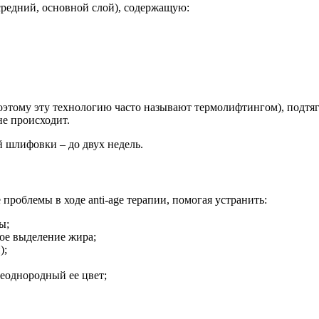
средний, основной слой), содержащую:
оэтому эту технологию часто называют термолифтингом), подтяг
не происходит.
 шлифовки – до двух недель.
роблемы в ходе anti-age терапии, помогая устранить:
ы;
ое выделение жира;
);
еоднородный ее цвет;