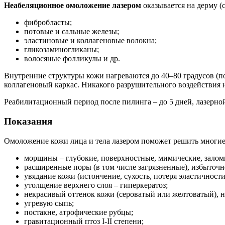
Неабеляционное омоложение лазером
оказывается на дерму (
фибробласты;
потовые и сальные железы;
эластиновые и коллагеновые волокна;
гликозаминогликаны;
волосяные фолликулы и др.
Внутренние структуры кожи нагреваются до 40–80 градусов (п
коллагеновый каркас. Никакого разрушительного воздействия 
Реабилитационный период после пилинга – до 5 дней, лазерной
Показания
Омоложение кожи лица и тела лазером поможет решить многие п
морщины – глубокие, поверхностные, мимические, залом
расширенные поры (в том числе загрязненные), избыточн
увядание кожи (истончение, сухость, потеря эластичности
утолщение верхнего слоя – гиперкератоз;
некрасивый оттенок кожи (сероватый или желтоватый), н
угревую сыпь;
постакне, атрофические рубцы;
гравитационный птоз I-II степени;