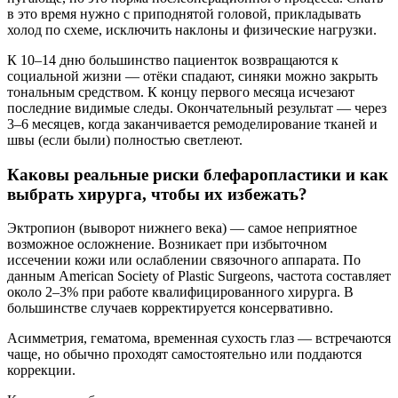
в это время нужно с приподнятой головой, прикладывать
холод по схеме, исключить наклоны и физические нагрузки.
К 10–14 дню большинство пациенток возвращаются к
социальной жизни — отёки спадают, синяки можно закрыть
тональным средством. К концу первого месяца исчезают
последние видимые следы. Окончательный результат — через
3–6 месяцев, когда заканчивается ремоделирование тканей и
швы (если были) полностью светлеют.
Каковы реальные риски блефаропластики и как
выбрать хирурга, чтобы их избежать?
Эктропион (выворот нижнего века) — самое неприятное
возможное осложнение. Возникает при избыточном
иссечении кожи или ослаблении связочного аппарата. По
данным American Society of Plastic Surgeons, частота составляет
около 2–3% при работе квалифицированного хирурга. В
большинстве случаев корректируется консервативно.
Асимметрия, гематома, временная сухость глаз — встречаются
чаще, но обычно проходят самостоятельно или поддаются
коррекции.