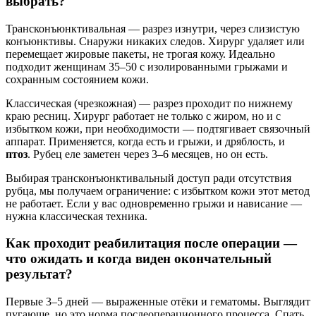
выбрать?
Трансконъюнктивальная — разрез изнутри, через слизистую
конъюнктивы. Снаружи никаких следов. Хирург удаляет или
перемещает жировые пакеты, не трогая кожу. Идеально
подходит женщинам 35–50 с изолированными грыжами и
сохранным состоянием кожи.
Классическая (чрезкожная) — разрез проходит по нижнему
краю ресниц. Хирург работает не только с жиром, но и с
избытком кожи, при необходимости — подтягивает связочный
аппарат. Применяется, когда есть и грыжи, и дряблость, и
птоз
. Рубец еле заметен через 3–6 месяцев, но он есть.
Выбирая трансконъюнктивальный доступ ради отсутствия
рубца, мы получаем ограничение: с избытком кожи этот метод
не работает. Если у вас одновременно грыжи и нависание —
нужна классическая техника.
Как проходит реабилитация после операции —
что ожидать и когда виден окончательный
результат?
Первые 3–5 дней — выраженные отёки и гематомы. Выглядит
пугающе, но это норма послеоперационного процесса. Спать