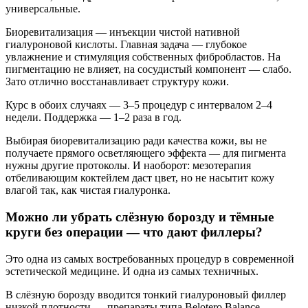
универсальные.
Биоревитализация — инъекции чистой нативной
гиалуроновой кислоты. Главная задача — глубокое
увлажнение и стимуляция собственных фибробластов. На
пигментацию не влияет, на сосудистый компонент — слабо.
Зато отлично восстанавливает структуру кожи.
Курс в обоих случаях — 3–5 процедур с интервалом 2–4
недели. Поддержка — 1–2 раза в год.
Выбирая биоревитализацию ради качества кожи, вы не
получаете прямого осветляющего эффекта — для пигмента
нужны другие протоколы. И наоборот: мезотерапия
отбеливающим коктейлем даст цвет, но не насытит кожу
влагой так, как чистая гиалуронка.
Можно ли убрать слёзную борозду и тёмные
круги без операции — что дают филлеры?
Это одна из самых востребованных процедур в современной
эстетической медицине. И одна из самых техничных.
В слёзную борозду вводится тонкий гиалуроновый филлер
низкой плотности — препараты типа Belotero Balance,