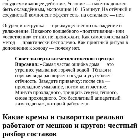
сосудосуживающее действие. Условие — пакетик должен
быть охлаждённым, экспозиция 10–15 минут. На отёчный и
сосудистый компонент эффект есть, на остальное — нет.
Огурец и петрушка — преимущественно охлаждение и
увлажнение. Никакого волшебного «подтягивания» или
«осветления» от них не происходит. Как самостоятельный
метод — практически бесполезно. Как приятный ритуал в
дополнение к холоду — почему нет.
Совет эксперта косметологического центра
Вирсавия:
«Самая частая ошибка дома — это
утреннее умывание горячей водой. Тёплая и
горячая вода расширяет сосуды и усугубляет
отёчность. Заведите привычку: после сна —
прохладное умывание, потом контрастное.
Минута прохладного, тридцать секунд тёплого,
снова прохладного. Это бесплатный аппаратный
лимфодренаж, который работает.»
Какие кремы и сыворотки реально
работают от мешков и кругов: честный
разбор составов