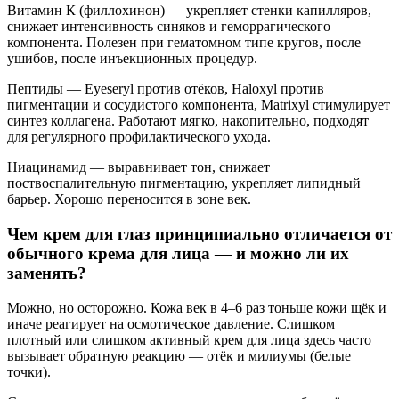
Витамин К (филлохинон) — укрепляет стенки капилляров,
снижает интенсивность синяков и геморрагического
компонента. Полезен при гематомном типе кругов, после
ушибов, после инъекционных процедур.
Пептиды — Eyeseryl против отёков, Haloxyl против
пигментации и сосудистого компонента, Matrixyl стимулирует
синтез коллагена. Работают мягко, накопительно, подходят
для регулярного профилактического ухода.
Ниацинамид — выравнивает тон, снижает
поствоспалительную пигментацию, укрепляет липидный
барьер. Хорошо переносится в зоне век.
Чем крем для глаз принципиально отличается от
обычного крема для лица — и можно ли их
заменять?
Можно, но осторожно. Кожа век в 4–6 раз тоньше кожи щёк и
иначе реагирует на осмотическое давление. Слишком
плотный или слишком активный крем для лица здесь часто
вызывает обратную реакцию — отёк и милиумы (белые
точки).