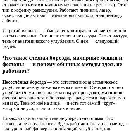
страдает от
гистамин
-зависимых аллергий и трёт глаза). Этот
тип к кофеину равнодушен. Работают пилинги, лазер,
осветляющие активы — азелаиновая кислота, ниацинамид,
арбутин.
И третий вариант — тёмная тень, которая не меняется ни при
каком освещении. Это не пигмент и не сосуды. Это структура,
тень от анатомического углубления. О нём — следующий
раздел.
Что такое слёзная борозда, малярные мешки и
фестоны — и почему обычные методы здесь не
работают?
Носослёзная борозда
— это естественное анатомическое
углубление между нижним веком и щекой. С возрастом оно
углубляется: жировые пакеты вокруг проседают,
малярная
связка
натягивается, и борозда превращается в выраженную
канавку. Тень от неё на лице — и есть тот самый «круг»,
который не уходит ни от каких кремов.
Никакой осветляющий гель не уберёт тень от ямы. Это
физика, а не дерматология. Здесь работают только два метода:
гиалуроновый филлер, заполняющий углубление, или