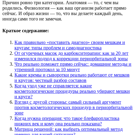
Причин ровно три категории. Анатомия — то, с чем вы
родились. Физиология — как ваш организм работает прямо
сейчас. И образ жизни — то, что вы делаете каждый день,
иногда сами того не замечая.
Краткое содержание:
Как правильно «поставить диагноз» своим мешкам и
кругам: типы проблем и самодиагностика
От огуречных масок до карбокситерапии: как за 20 лет
изменился подход к коррекции периорбитальной зоны
Что реально поможет прямо сейчас: домашние методы и
утренний протокол за 10 минут
Какие кремы и сыворотки реально работают от мешков
и кругов: честный разбор составов
Когда уход уже не справляется: какие
косметологические процедуры реально убирают мешки
и круги?
Взгляд с другой стороны: самый сильный аргумент
против косметологических процедур в периорбитальной
зоне
Когда нужна операция: что такое блефаропластика
нижних век и кому она реально показана?
Матрица решений: как выбрать оптимальный метод
именно для вашей ситуации?