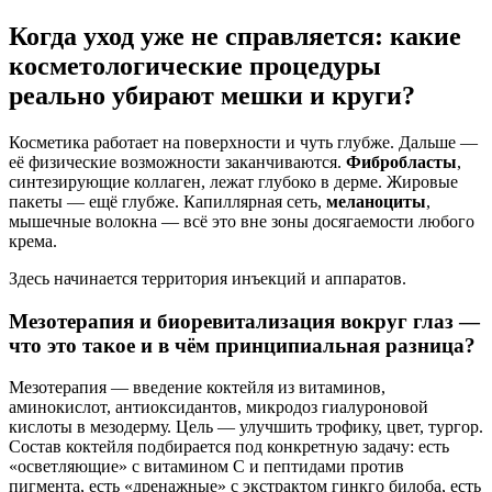
Когда уход уже не справляется: какие
косметологические процедуры
реально убирают мешки и круги?
Косметика работает на поверхности и чуть глубже. Дальше —
её физические возможности заканчиваются.
Фибробласты
,
синтезирующие коллаген, лежат глубоко в дерме. Жировые
пакеты — ещё глубже. Капиллярная сеть,
меланоциты
,
мышечные волокна — всё это вне зоны досягаемости любого
крема.
Здесь начинается территория инъекций и аппаратов.
Мезотерапия и биоревитализация вокруг глаз —
что это такое и в чём принципиальная разница?
Мезотерапия — введение коктейля из витаминов,
аминокислот, антиоксидантов, микродоз гиалуроновой
кислоты в мезодерму. Цель — улучшить трофику, цвет, тургор.
Состав коктейля подбирается под конкретную задачу: есть
«осветляющие» с витамином С и пептидами против
пигмента, есть «дренажные» с экстрактом гинкго билоба, есть