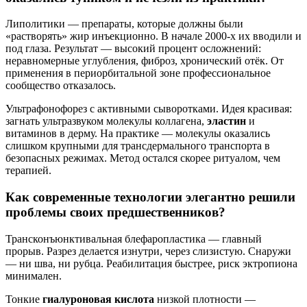
Липолитики — препараты, которые должны были
«растворять» жир инъекционно. В начале 2000-х их вводили и
под глаза. Результат — высокий процент осложнений:
неравномерные углубления, фиброз, хронический отёк. От
применения в периорбитальной зоне профессиональное
сообщество отказалось.
Ультрафонофорез с активными сыворотками. Идея красивая:
загнать ультразвуком молекулы коллагена,
эластин
и
витаминов в дерму. На практике — молекулы оказались
слишком крупными для трансдермального транспорта в
безопасных режимах. Метод остался скорее ритуалом, чем
терапией.
Как современные технологии элегантно решили
проблемы своих предшественников?
Трансконъюнктивальная блефаропластика — главный
прорыв. Разрез делается изнутри, через слизистую. Снаружи
— ни шва, ни рубца. Реабилитация быстрее, риск эктропиона
минимален.
Тонкие
гиалуроновая кислота
низкой плотности —