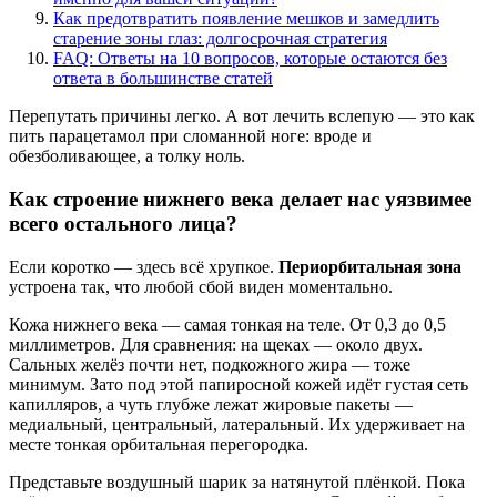
Как предотвратить появление мешков и замедлить
старение зоны глаз: долгосрочная стратегия
FAQ: Ответы на 10 вопросов, которые остаются без
ответа в большинстве статей
Перепутать причины легко. А вот лечить вслепую — это как
пить парацетамол при сломанной ноге: вроде и
обезболивающее, а толку ноль.
Как строение нижнего века делает нас уязвимее
всего остального лица?
Если коротко — здесь всё хрупкое.
Периорбитальная зона
устроена так, что любой сбой виден моментально.
Кожа нижнего века — самая тонкая на теле. От 0,3 до 0,5
миллиметров. Для сравнения: на щеках — около двух.
Сальных желёз почти нет, подкожного жира — тоже
минимум. Зато под этой папиросной кожей идёт густая сеть
капилляров, а чуть глубже лежат жировые пакеты —
медиальный, центральный, латеральный. Их удерживает на
месте тонкая орбитальная перегородка.
Представьте воздушный шарик за натянутой плёнкой. Пока