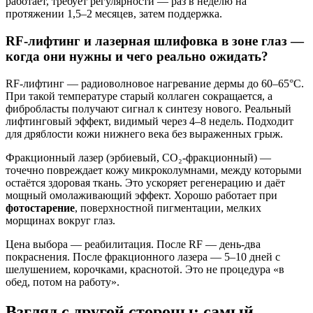
работает, требует регулярности — раз в неделю на
протяжении 1,5–2 месяцев, затем поддержка.
RF-лифтинг и лазерная шлифовка в зоне глаз —
когда они нужны и чего реально ожидать?
RF-лифтинг — радиоволновое нагревание дермы до 60–65°C.
При такой температуре старый коллаген сокращается, а
фибробласты получают сигнал к синтезу нового. Реальный
лифтинговый эффект, видимый через 4–8 недель. Подходит
для дряблости кожи нижнего века без выраженных грыж.
Фракционный лазер (эрбиевый, CO₂-фракционный) —
точечно повреждает кожу микроколумнами, между которыми
остаётся здоровая ткань. Это ускоряет регенерацию и даёт
мощный омолаживающий эффект. Хорошо работает при
фотостарение
, поверхностной пигментации, мелких
морщинах вокруг глаз.
Цена выбора — реабилитация. После RF — день-два
покраснения. После фракционного лазера — 5–10 дней с
шелушением, корочками, краснотой. Это не процедура «в
обед, потом на работу».
Взгляд с другой стороны: самый