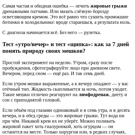
Самая частая и обидная ошибка — лечить
жировые грыжи
дренажными патчами. Или мазать слёзную борозду
осветляющим кремом. Это всё равно что сушить промокшие
ботинки в холодильнике: вроде стараешься, а результата ноль.
С диагноза начинается всё. Без него — рулетка.
Тест «утро/вечер» и тест «щипка»: как за 7 дней
понять природу своих мешков?
Простой эксперимент на неделю. Утром, сразу после
пробуждения, сфотографируйте лицо при дневном свете.
Вечером, перед сном — ещё раз. И так семь дней.
Если утром мешки выраженные, а к вечеру опадают — у вас
отёчный тип. Жидкость скапливается за ночь, потом уходит.
Такие мешки отлично реагируют на
лимфодренаж
, диету и
сон с приподнятой головой.
Если объём под глазами одинаковый и в семь утра, и в десять
вечера, и в обед среды — это жировые грыжи. Тут вода ни
при чём. Никакой крем их не уберёт. Можно поливать
жировой пакет хоть гиалуронкой, хоть огурцом — он
останется на месте. Только хирургия или, в редких случаях,