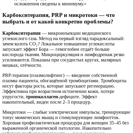
осложнения сведены к минимуму.»
Карбокситерапия, PRP и микротоки — что
выбрать и от какой конкретно проблемы?
Карбокситерапия
— микроинъекции медицинского
углекислого газа. Метод на первый взгляд парадоксальный:
зачем колоть CO₂? Локальное повышение углекислоты
запускает эффект Бора — гемоглобин отдаёт больше
кислорода тканям. Микроциркуляция и лимфодренаж резко
усиливаются. Показана при сосудистых кругах, малярных
мешках, отёчности.
PRP-терапия (плазмолифтинг) — введение собственной
плазмы пациента, обогащённой тромбоцитами. Тромбоциты
несут факторы роста, которые запускают регенерацию.
Эффективна при возрастном истончении кожи, потере
упругости,
тропоколлаген
-дефиците. Эффект
накопительный, виден после 2–3 процедур.
Микротоки — слабые электрические импульсы, тренирующие
тонус мимических мышц и стимулирующие лимфоотток.
Хорошая профилактическая процедура для женщин 35–45 без
выраженной органической патологии. Накопительно