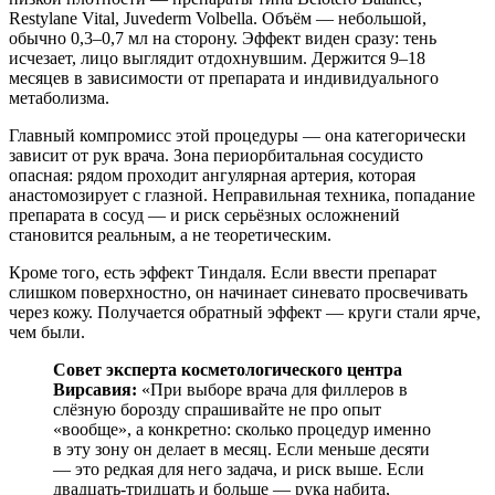
Restylane Vital, Juvederm Volbella. Объём — небольшой,
обычно 0,3–0,7 мл на сторону. Эффект виден сразу: тень
исчезает, лицо выглядит отдохнувшим. Держится 9–18
месяцев в зависимости от препарата и индивидуального
метаболизма.
Главный компромисс этой процедуры — она категорически
зависит от рук врача. Зона периорбитальная сосудисто
опасная: рядом проходит ангулярная артерия, которая
анастомозирует с глазной. Неправильная техника, попадание
препарата в сосуд — и риск серьёзных осложнений
становится реальным, а не теоретическим.
Кроме того, есть эффект Тиндаля. Если ввести препарат
слишком поверхностно, он начинает синевато просвечивать
через кожу. Получается обратный эффект — круги стали ярче,
чем были.
Совет эксперта косметологического центра
Вирсавия:
«При выборе врача для филлеров в
слёзную борозду спрашивайте не про опыт
«вообще», а конкретно: сколько процедур именно
в эту зону он делает в месяц. Если меньше десяти
— это редкая для него задача, и риск выше. Если
двадцать-тридцать и больше — рука набита,