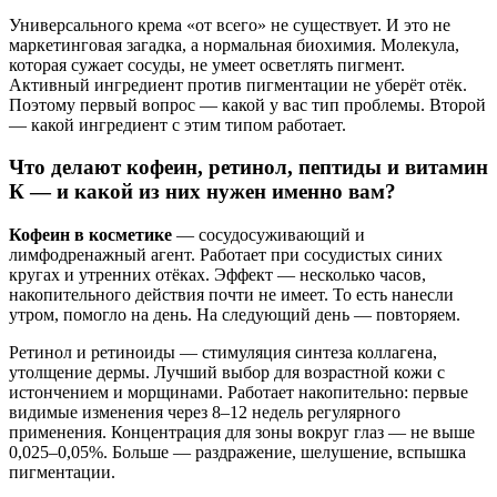
Универсального крема «от всего» не существует. И это не
маркетинговая загадка, а нормальная биохимия. Молекула,
которая сужает сосуды, не умеет осветлять пигмент.
Активный ингредиент против пигментации не уберёт отёк.
Поэтому первый вопрос — какой у вас тип проблемы. Второй
— какой ингредиент с этим типом работает.
Что делают кофеин, ретинол, пептиды и витамин
К — и какой из них нужен именно вам?
Кофеин в косметике
— сосудосуживающий и
лимфодренажный агент. Работает при сосудистых синих
кругах и утренних отёках. Эффект — несколько часов,
накопительного действия почти не имеет. То есть нанесли
утром, помогло на день. На следующий день — повторяем.
Ретинол и ретиноиды — стимуляция синтеза коллагена,
утолщение дермы. Лучший выбор для возрастной кожи с
истончением и морщинами. Работает накопительно: первые
видимые изменения через 8–12 недель регулярного
применения. Концентрация для зоны вокруг глаз — не выше
0,025–0,05%. Больше — раздражение, шелушение, вспышка
пигментации.