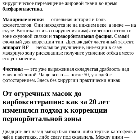
хирургическое перемещение жировой ткани во время
блефаропластика
.
Малярные мешки
— отдельная история и боль
косметологов. Они находятся не на нижнем веке, а ниже — на
скуле. Возникают из-за нарушения лимфатического оттока в
зоне скуловой связки и
тарзоорбитальная фасция
. Самый
сложный для коррекции тип. Дренаж даёт частичный эффект,
аппарат RF
— небольшое улучшение, инъекции в саму
малярную зону рискованны: получите усиление отёка вместо
его устранения.
Фестоны
— это уже выраженная складчатая дряблость над
малярной зоной. Чаще всего — после 50, у людей с
фотостарением. Здесь без хирургии практически никак.
От огуречных масок до
карбокситерапии: как за 20 лет
изменился подход к коррекции
периорбитальной зоны
Двадцать лет назад выбор был такой: либо тёртый картофель и
чай в пакетиках, либо сразу под скальпель. Между ними —