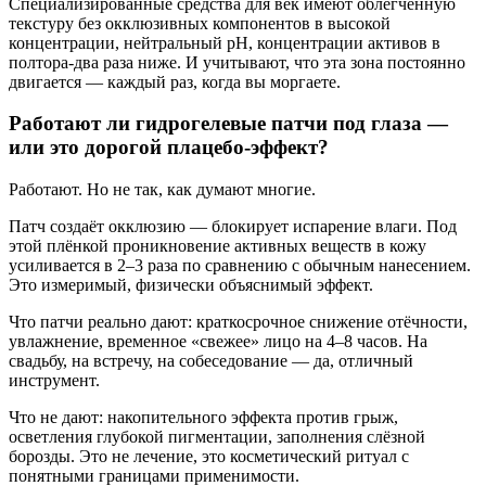
Специализированные средства для век имеют облегчённую
текстуру без окклюзивных компонентов в высокой
концентрации, нейтральный pH, концентрации активов в
полтора-два раза ниже. И учитывают, что эта зона постоянно
двигается — каждый раз, когда вы моргаете.
Работают ли гидрогелевые патчи под глаза —
или это дорогой плацебо-эффект?
Работают. Но не так, как думают многие.
Патч создаёт окклюзию — блокирует испарение влаги. Под
этой плёнкой проникновение активных веществ в кожу
усиливается в 2–3 раза по сравнению с обычным нанесением.
Это измеримый, физически объяснимый эффект.
Что патчи реально дают: краткосрочное снижение отёчности,
увлажнение, временное «свежее» лицо на 4–8 часов. На
свадьбу, на встречу, на собеседование — да, отличный
инструмент.
Что не дают: накопительного эффекта против грыж,
осветления глубокой пигментации, заполнения слёзной
борозды. Это не лечение, это косметический ритуал с
понятными границами применимости.