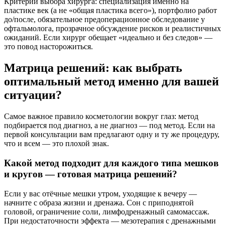
Критерии выбора хирурга: специализация именно на
пластике век (а не «общая пластика всего»), портфолио работ
до/после, обязательное предоперационное обследование у
офтальмолога, прозрачное обсуждение рисков и реалистичных
ожиданий. Если хирург обещает «идеально и без следов» —
это повод насторожиться.
Матрица решений: как выбрать
оптимальный метод именно для вашей
ситуации?
Самое важное правило косметологии вокруг глаз: метод
подбирается под диагноз, а не диагноз — под метод. Если на
первой консультации вам предлагают одну и ту же процедуру,
что и всем — это плохой знак.
Какой метод подходит для каждого типа мешков
и кругов — готовая матрица решений?
Если у вас отёчные мешки утром, уходящие к вечеру —
начните с образа жизни и дренажа. Сон с приподнятой
головой, ограничение соли, лимфодренажный самомассаж.
При недостаточности эффекта — мезотерапия с дренажными