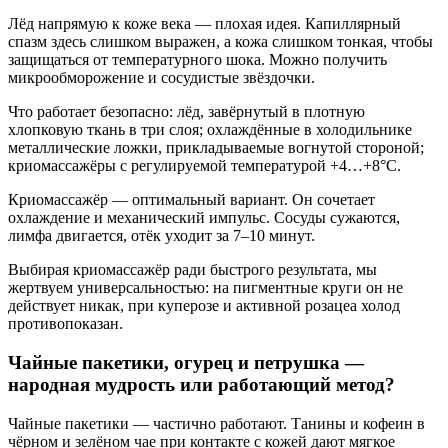
Лёд напрямую к коже века — плохая идея. Капиллярный
спазм здесь слишком выражен, а кожа слишком тонкая, чтобы
защищаться от температурного шока. Можно получить
микрообморожение и сосудистые звёздочки.
Что работает безопасно: лёд, завёрнутый в плотную
хлопковую ткань в три слоя; охлаждённые в холодильнике
металлические ложки, прикладываемые вогнутой стороной;
криомассажёры с регулируемой температурой +4…+8°C.
Криомассажёр — оптимальный вариант. Он сочетает
охлаждение и механический импульс. Сосуды сужаются,
лимфа двигается, отёк уходит за 7–10 минут.
Выбирая криомассажёр ради быстрого результата, мы
жертвуем универсальностью: на пигментные круги он не
действует никак, при куперозе и активной розацеа холод
противопоказан.
Чайные пакетики, огурец и петрушка —
народная мудрость или работающий метод?
Чайные пакетики — частично работают. Танины и кофеин в
чёрном и зелёном чае при контакте с кожей дают мягкое