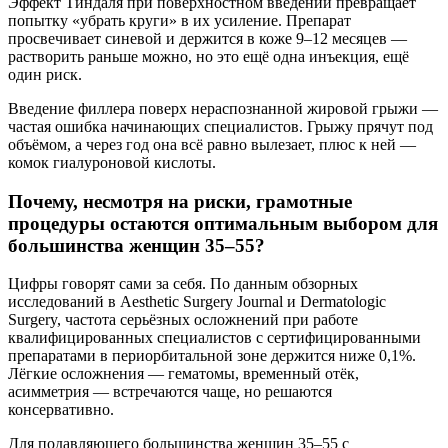
Эффект Тиндаля при поверхностном введении превращает
попытку «убрать круги» в их усиление. Препарат
просвечивает синевой и держится в коже 9–12 месяцев —
растворить раньше можно, но это ещё одна инъекция, ещё
один риск.
Введение филлера поверх нераспознанной жировой грыжи —
частая ошибка начинающих специалистов. Грыжу прячут под
объёмом, а через год она всё равно вылезает, плюс к ней —
комок гиалуроновой кислоты.
Почему, несмотря на риски, грамотные
процедуры остаются оптимальным выбором для
большинства женщин 35–55?
Цифры говорят сами за себя. По данным обзорных
исследований в Aesthetic Surgery Journal и Dermatologic
Surgery, частота серьёзных осложнений при работе
квалифицированных специалистов с сертифицированными
препаратами в периорбитальной зоне держится ниже 0,1%.
Лёгкие осложнения — гематомы, временный отёк,
асимметрия — встречаются чаще, но решаются
консервативно.
Для подавляющего большинства женщин 35–55 с