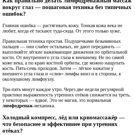
Как правильно делать лимфодренажный массаж
вокруг глаз — пошаговая техника без типичных
ошибок?
Главная ошибка — растягивать кожу. Тонкая кожа века не
любит, когда её таскают туда-сюда. От этого только хуже.
Правильная техника простая. Подушечками безымянных
пальцев — они слабее остальных, не дают передавить —
выполняйте лёгкие нажимающие движения по орбитальной
кости. От внутреннего угла глаза к внешнему. Не по самой
коже века, а по краю костной орбиты, где можно нащупать
кость. Пять-семь проходов. Затем — лёгкое нажатие у
внешнего угла глаза и «слив» лимфы вниз и в стороны, к
околоушному лимфоузлу.
Три-пять минут каждое утро. Через две недели регулярной
практики выраженность утренних отёков снижается на треть,
у некоторых — вдвое. Это не магия, это нормальная
лимфодренаж
-механика.
Холодный компресс, лёд или криомассажёр —
что безопаснее и эффективнее при утренних
отёках?