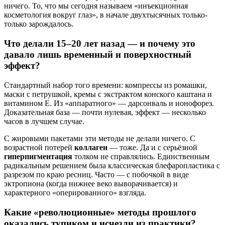
ничего. То, что мы сегодня называем «инъекционная
косметология вокруг глаз», в начале двухтысячных только-
только зарождалось.
Что делали 15–20 лет назад — и почему это
давало лишь временный и поверхностный
эффект?
Стандартный набор того времени: компрессы из ромашки,
маски с петрушкой, кремы с экстрактом конского каштана и
витамином Е. Из «аппаратного» — дарсонваль и ионофорез.
Доказательная база — почти нулевая, эффект — несколько
часов в лучшем случае.
С жировыми пакетами эти методы не делали ничего. С
возрастной потерей
коллаген
— тоже. Да и с серьёзной
гиперпигментация
толком не справлялись. Единственным
радикальным решением была классическая блефаропластика с
разрезом по краю ресниц. Часто — с побочкой в виде
эктропиона (когда нижнее веко выворачивается) и
характерного «оперированного» взгляда.
Какие «революционные» методы прошлого
оказались тупиком и исчезли из практики?