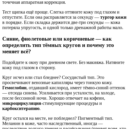
точечная аппаратная коррекция.
Тест щипка ещё проще. Слегка оттяните кожу под глазом и
отпустите. Если она расправляется за секунду —
тургор кожи
в порядке. Если складка держится две-три секунды — кожа
потеряла упругость, и одной только дренажной работы мало.
Синие, фиолетовые или коричневые — как
определить тип тёмных кругов и почему это
меняет всё?
Подойдите к окну при дневном свете. Без макияжа. Натяните
кожу под глазом в сторону.
Круг исчез или стал бледнее? Сосудистый тип. Это
просвечивают венозные капилляры через тонкую кожу.
Гемоглобин
, отдавший кислород, имеет тёмно-синий оттенок
— отсюда синева. Усиливается при усталости, на холоде,
после бессонной ночи. Хорошо отвечает на кофеин,
микроциркуляция
-стимулирующие процедуры и
карбокситерапию
.
Круг остался на месте, не побледнел? Пигментный тип.
Меланин в коже, часто наследственный, иногда —
последствие долгого трения и расчёсывания (привет всем, кто