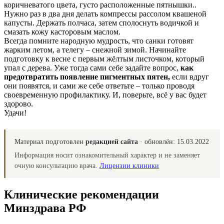
коричневатого цвета, густо расположенные пятнышки..
Нужно раз в два дня делать компрессы рассолом квашеной
капусты. Держать полчаса, затем сполоснуть водичкой и
смазать кожу касторовым маслом.
Всегда помните народную мудрость, что санки готовят
жарким летом, а телегу – снежной зимой. Начинайте
подготовку к весне с первым жёлтым листочком, который
упал с дерева. Уже тогда сами себе задайте вопрос,
как
предотвратить появление пигментных пятен,
если вдруг
они появятся, и сами же себе ответьте – только проводя
своевременную профилактику. И, поверьте, всё у вас будет
здорово.
Удачи!
Материал подготовлен
редакцией сайта
· обновлён:
15.03.2022
Информация носит ознакомительный характер и не заменяет
очную консультацию врача.
Лицензии клиники
Клинические рекомендации
Минздрава РФ