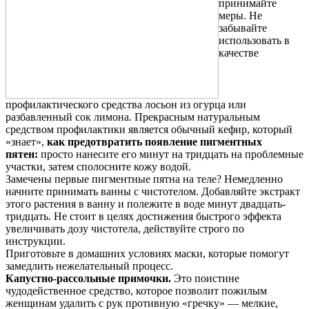
принимайте
меры. Не
забывайте
использовать в
качестве
профилактического средства лосьон из огурца или
разбавленный сок лимона. Прекрасным натуральным
средством профилактики является обычный кефир, который
«знает»,
как предотвратить появление пигментных
пятен:
просто нанесите его минут на тридцать на проблемные
участки, затем сполосните кожу водой.
Замечены первые пигментные пятна на теле? Немедленно
начните принимать ванны с чистотелом. Добавляйте экстракт
этого растения в ванну и полежите в воде минут двадцать-
тридцать. Не стоит в целях достижения быстрого эффекта
увеличивать дозу чистотела, действуйте строго по
инструкции.
Приготовьте в домашних условиях маски, которые помогут
замедлить нежелательный процесс.
Капустно-рассольные примочки.
Это поистине
чудодейственное средство, которое позволит пожилым
женщинам удалить с рук противную «гречку» — мелкие,