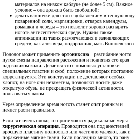
материалов на низком каблуке (не более 5 см). Важное
условие – она должна быть свободной;
делать ванночки для стоп с добавлением в теплую воду
поваренной соли, марганцовки, отваров календулы,
ромашки и череды – это позволит хорошо распарить
ноготь антисептической среде. Нужны также
аппликации из таких размягчающих и заживляющих
средств, как алоэ вера, подорожник, мазь Вишневского.
Подолог может применить
ортониксию
– разгибание ногтя
путем смены направления растяжения и поднятия его края
над валиком кожи. Делается это с помощью установки
специальных пластин и скоб, положение которых постоянно
корректируется. Эти конструкции не доставляют особых
хлопот, на ноге они незаметны, позволяют носить даже
открытую обувь, не прекращать физической активности,
пользоваться лаком.
Через определенное время ноготь станет опят ровным и
начнет расти правильно.
Если все очень плохо, то принимаются радикальные меры –
хирургическая операция
. Проводится она под анестезией,
вросшую пластину полностью или частично удаляют, как и
пораженные мягкие ткани. Если последних много, то рану