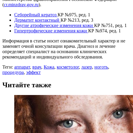
(
cr.minzdrav.gov.ru
).
Себорейный кератоз
КР №975, ред. 1
Дерматит контактный
КР №213, ред. 3
Другие атрофические изменения кожи
КР №751, ред. 1
Гипертрофические изменения кожи
КР №974, ред. 1
Информация в статье носит ознакомительный характер и не
заменяет очной консультации врача. Диагноз и лечение
определяет специалист на основании клинических
рекомендаций и индивидуального обследования.
Теги:
аппарат
,
врач
,
Кожа
,
косметолог
,
лазер
,
ноготь
,
процедура
,
эффект
Читайте также