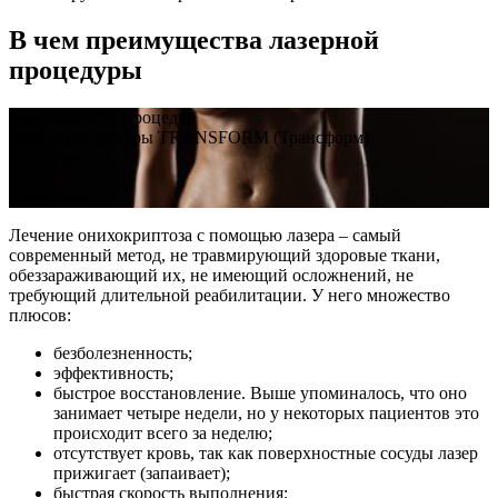
В чем преимущества лазерной
процедуры
При оплате 3х процедур
коррекции фигуры TRANSFORM (Трансформ)
бессрочно
-25%
Подробнее
Лечение онихокриптоза с помощью лазера – самый
современный метод, не травмирующий здоровые ткани,
обеззараживающий их, не имеющий осложнений, не
требующий длительной реабилитации. У него множество
плюсов:
безболезненность;
эффективность;
быстрое восстановление. Выше упоминалось, что оно
занимает четыре недели, но у некоторых пациентов это
происходит всего за неделю;
отсутствует кровь, так как поверхностные сосуды лазер
прижигает (запаивает);
быстрая скорость выполнения;