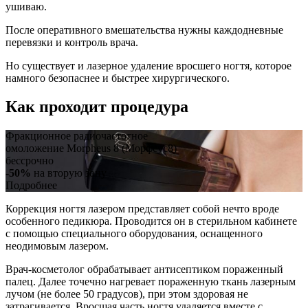
ушиваю.
После оперативного вмешательства нужны каждодневные
перевязки и контроль врача.
Но существует и лазерное удаление вросшего ногтя, которое
намного безопаснее и быстрее хирургического.
Как проходит процедура
Фракционное радиочастотное
омоложение Morpheus 8 (Морфеус8)
бессрочно
-50%
на вторую зону
Подробнее
Коррекция ногтя лазером представляет собой нечто вроде
особенного педикюра. Проводится он в стерильном кабинете
с помощью специального оборудования, оснащенного
неодимовым лазером.
Врач-косметолог обрабатывает антисептиком пораженный
палец. Далее точечно нагревает пораженную ткань лазерным
лучом (не более 50 градусов), при этом здоровая не
затрагивается. Вросшая часть ногтя удаляется вместе с