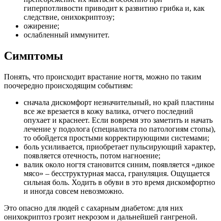
гиперпотливости приводит к развитию грибка и, как
следствие, онихокриптозу;
ожирение;
ослабленный иммунитет.
Симптомы
Понять, что происходит врастание ногтя, можно по таким
поочередно происходящим событиям:
сначала дискомфорт незначительный, но край пластины
все же врезается в кожу валика, отчего последний
опухает и краснеет. Если вовремя это заметить и начать
лечение у подолога (специалиста по патологиям стопы),
то обойдется простыми корректирующими системами;
боль усиливается, приобретает пульсирующий характер,
появляется отечность, потом нагноение;
валик около ногтя становится синим, появляется «дикое
мясо» – бесструктурная масса, грануляция. Ощущается
сильная боль. Ходить в обуви в это время дискомфортно
и иногда совсем невозможно.
Это опасно для людей с сахарным диабетом: для них
онихокриптоз грозит некрозом и дальнейшей гангреной.