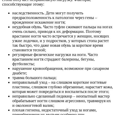
способствующие этому:
наследственность. Дети могут получить
предрасположенность к патологии через гены –
врожденное искажение ногтя;
неудобная обувь. Часто туфли сжимают пальцы на ногах
очень сильно, приводя к их деформации. Поэтому
врастание ногтя часто встречается у женщин, носящих
узкие лодочки, и у подростков, у которых стопа растет
так быстро, что даже новая обувь за короткое время
становится тесной;
регулярные физические нагрузки на ноги. Часто
врастанием ногтя страдают балерины, бегуны,
футболисты;
нарушение кровообращения, возможное при сахарном
диабете;
травма большого пальца;
неправильный уход – на слишком короткие ногтевые
пластины, слишком глубоко обрезанные, нарастает кожа,
которая может повредиться и воспалиться после этого;
неправильно сделанный педикюр – неопытный мастер
обрабатывает ногти слишком агрессивно, травмируя их
и околоногтевой валик;
плохая гигиена, недостаточный уход за ногами,
пренебрежение их мытьем особенно при