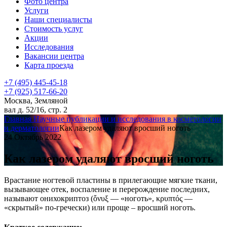
Фото центра
Услуги
Наши специалисты
Стоимость услуг
Акции
Исследования
Вакансии центра
Карта проезда
+7 (495) 445-45-18
+7 (925) 517-66-20
Москва, Земляной
вал д. 52/16, стр. 2
Главная
Научные публикации и исследования в косметологии
и дерматологии
Как лазером удаляют вросший ноготь
24 Октябрь 2022
Как лазером удаляют вросший ноготь
Врастание ногтевой пластины в прилегающие мягкие ткани,
вызывающее отек, воспаление и перерождение последних,
называют онихокриптоз (ὄνυξ — «ноготь», κρυπτός —
«скрытый» по-гречески) или проще – вросший ноготь.