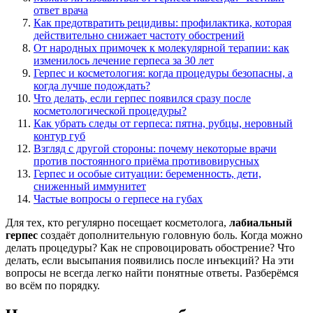
ответ врача
Как предотвратить рецидивы: профилактика, которая
действительно снижает частоту обострений
От народных примочек к молекулярной терапии: как
изменилось лечение герпеса за 30 лет
Герпес и косметология: когда процедуры безопасны, а
когда лучше подождать?
Что делать, если герпес появился сразу после
косметологической процедуры?
Как убрать следы от герпеса: пятна, рубцы, неровный
контур губ
Взгляд с другой стороны: почему некоторые врачи
против постоянного приёма противовирусных
Герпес и особые ситуации: беременность, дети,
сниженный иммунитет
Частые вопросы о герпесе на губах
Для тех, кто регулярно посещает косметолога,
лабиальный
герпес
создаёт дополнительную головную боль. Когда можно
делать процедуры? Как не спровоцировать обострение? Что
делать, если высыпания появились после инъекций? На эти
вопросы не всегда легко найти понятные ответы. Разберёмся
во всём по порядку.