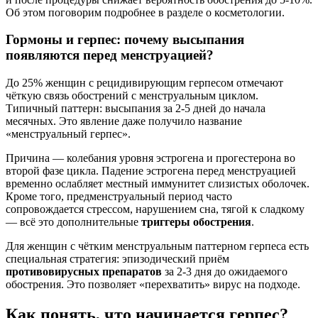
Об этом поговорим подробнее в разделе о косметологии.
Гормоны и герпес: почему высыпания
появляются перед менструацией?
До 25% женщин с рецидивирующим герпесом отмечают
чёткую связь обострений с менструальным циклом.
Типичный паттерн: высыпания за 2-5 дней до начала
месячных. Это явление даже получило название
«менструальный герпес».
Причина — колебания уровня эстрогена и прогестерона во
второй фазе цикла. Падение эстрогена перед менструацией
временно ослабляет местный иммунитет слизистых оболочек.
Кроме того, предменструальный период часто
сопровождается стрессом, нарушением сна, тягой к сладкому
— всё это дополнительные
триггеры обострения
.
Для женщин с чётким менструальным паттерном герпеса есть
специальная стратегия: эпизодический приём
противовирусных препаратов
за 2-3 дня до ожидаемого
обострения. Это позволяет «перехватить» вирус на подходе.
Как понять, что начинается герпес?