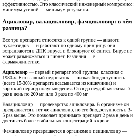
эффективностью. Это классический инженерный компромисс:
минимум усилий — минимум результата.
Ацикловир, валацикловир, фамцикловир: в чём
разница?
Все три препарата относятся к одной группе — аналоги
нуклеозидов — и работают по одному принципу: они
встраиваются в ДНК вируса и блокируют её синтез. Вирус не
может размножаться и гибнет. Различия — в
фармакокинетике.
Ацикловир
— первый препарат этой группы, классика с
1980-х. Его главный недостаток — низкая биодоступность
(всего 15-30% препарата всасывается из кишечника) и
короткий период полувыведения. Отсюда неудобная схема: 5
раз в день по 200 мг или 3 раза по 400 мг.
Валацикловир — пролекарство ацикловира. В организме он
превращается в тот же ацикловир, но его биодоступность в 3-
5 раз выше. Это позволяет принимать препарат 2 раза в день и
достигать более стабильных концентраций в крови.
Фамцикловир превращается в организме в пенцикловир —