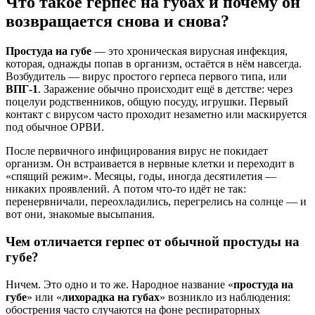
Что такое герпес на губах и почему он
возвращается снова и снова?
Простуда на губе
— это хроническая вирусная инфекция,
которая, однажды попав в организм, остаётся в нём навсегда.
Возбудитель — вирус простого герпеса первого типа, или
ВПГ-1
. Заражение обычно происходит ещё в детстве: через
поцелуи родственников, общую посуду, игрушки. Первый
контакт с вирусом часто проходит незаметно или маскируется
под обычное ОРВИ.
После первичного инфицирования вирус не покидает
организм. Он встраивается в нервные клетки и переходит в
«спящий режим». Месяцы, годы, иногда десятилетия —
никаких проявлений. А потом что-то идёт не так:
перенервничали, переохладились, перегрелись на солнце — и
вот они, знакомые высыпания.
Чем отличается герпес от обычной простуды на
губе?
Ничем. Это одно и то же. Народное название «
простуда на
губе
» или «
лихорадка на губах
» возникло из наблюдения:
обострения часто случаются на фоне респираторных