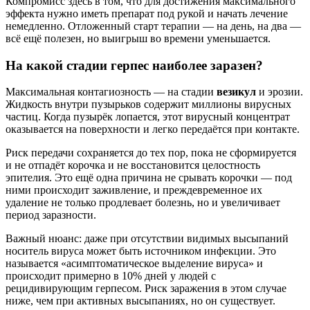
Компромисс здесь в том, что для достижения максимального
эффекта нужно иметь препарат под рукой и начать лечение
немедленно. Отложенный старт терапии — на день, на два —
всё ещё полезен, но выигрыш во времени уменьшается.
На какой стадии герпес наиболее заразен?
Максимальная контагиозность — на стадии
везикул
и эрозии.
Жидкость внутри пузырьков содержит миллионы вирусных
частиц. Когда пузырёк лопается, этот вирусный концентрат
оказывается на поверхности и легко передаётся при контакте.
Риск передачи сохраняется до тех пор, пока не сформируется
и не отпадёт корочка и не восстановится целостность
эпителия. Это ещё одна причина не срывать корочки — под
ними происходит заживление, и преждевременное их
удаление не только продлевает болезнь, но и увеличивает
период заразности.
Важный нюанс: даже при отсутствии видимых высыпаний
носитель вируса может быть источником инфекции. Это
называется «асимптоматическое выделение вируса» и
происходит примерно в 10% дней у людей с
рецидивирующим герпесом. Риск заражения в этом случае
ниже, чем при активных высыпаниях, но он существует.