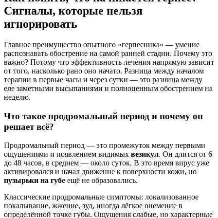
Сигналы, которые нельзя
игнорировать
Главное преимущество опытного «герпесника» — умение
распознавать обострение на самой ранней стадии. Почему это
важно? Потому что эффективность лечения напрямую зависит
от того, насколько рано оно начато. Разница между началом
терапии в первые часы и через сутки — это разница между
еле заметными высыпаниями и полноценным обострением на
неделю.
Что такое продромальный период и почему он
решает всё?
Продромальный период — это промежуток между первыми
ощущениями и появлением видимых
везикул
. Он длится от 6
до 48 часов, в среднем — около суток. В это время вирус уже
активировался и начал движение к поверхности кожи, но
пузырьки на губе
ещё не образовались.
Классические продромальные симптомы: локализованное
покалывание, жжение, зуд, иногда лёгкое онемение в
определённой точке губы. Ощущения слабые, но характерные