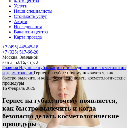
Фото центра
Услуги
Наши специалисты
Стоимость услуг
Акции
Исследования
Вакансии центра
Карта проезда
+7 (495) 445-45-18
+7 (925) 517-66-20
Москва, Земляной
вал д. 52/16, стр. 2
Главная
Научные публикации и исследования в косметологии
и дерматологии
Герпес на губах: почему появляется, как
быстро вылечить и когда безопасно делать косметологические
процедуры
16 Февраль 2026
Герпес на губах: почему появляется,
как быстро вылечить и когда
безопасно делать косметологические
процедуры