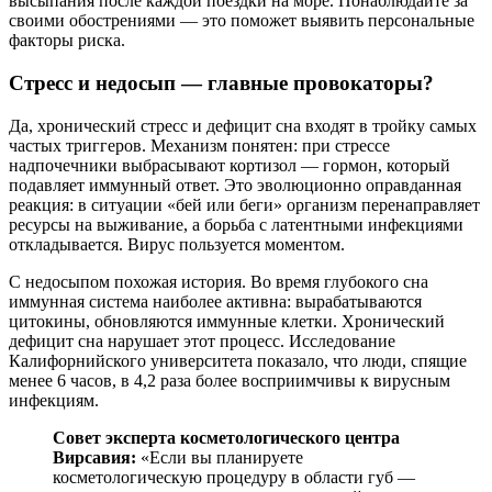
высыпания после каждой поездки на море. Понаблюдайте за
своими обострениями — это поможет выявить персональные
факторы риска.
Стресс и недосып — главные провокаторы?
Да, хронический стресс и дефицит сна входят в тройку самых
частых триггеров. Механизм понятен: при стрессе
надпочечники выбрасывают кортизол — гормон, который
подавляет иммунный ответ. Это эволюционно оправданная
реакция: в ситуации «бей или беги» организм перенаправляет
ресурсы на выживание, а борьба с латентными инфекциями
откладывается. Вирус пользуется моментом.
С недосыпом похожая история. Во время глубокого сна
иммунная система наиболее активна: вырабатываются
цитокины, обновляются иммунные клетки. Хронический
дефицит сна нарушает этот процесс. Исследование
Калифорнийского университета показало, что люди, спящие
менее 6 часов, в 4,2 раза более восприимчивы к вирусным
инфекциям.
Совет эксперта косметологического центра
Вирсавия:
«Если вы планируете
косметологическую процедуру в области губ —