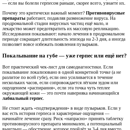
— если вы болели герпесом раньше, скорее всего, узнаете их.
Почему это критически важный момент?
Противовирусные
препараты
работают, подавляя размножение вируса. На
продромальной стадии вирусных частиц ещё мало, и
лекарство может предотвратить их массовую репликацию.
Исследования показывают: начало лечения в продромальном
периоде сокращает длительность эпизода на 2-3 дня, а иногда
позволяет вовсе избежать появления пузырьков.
Покалывание на губе — уже герпес или ещё нет?
Вот практический чек-лист для самодиагностики. Если
покалывание локализовано в одной конкретной точке (а не
разлитое по всей губе), если оно усиливается в течение
нескольких часов, если сопровождается лёгким зудом или
ощущением «распирания», если эта точка чуть теплее
окружающей кожи — это почти наверняка начинающийся
лабиальный герпес
.
Не стоит ждать «подтверждения» в виде пузырьков. Если у
вас есть история герпеса и характерные ощущения —
начинайте лечение сразу. Риск «напрасно» принять таблетку
противовирусного препарата минимален, а потенциальный
выигрыш — обострение, которое пройдёт за 3-4 дня вместо