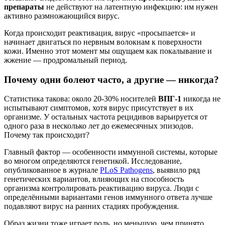
препараты
не действуют на латентную инфекцию: им нужен
активно размножающийся вирус.
Когда происходит реактивация, вирус «просыпается» и
начинает двигаться по нервным волокнам к поверхности
кожи. Именно этот момент мы ощущаем как покалывание и
жжение — продромальный период.
Почему одни болеют часто, а другие — никогда?
Статистика такова: около 20-30% носителей
ВПГ-1
никогда не
испытывают симптомов, хотя вирус присутствует в их
организме. У остальных частота рецидивов варьируется от
одного раза в несколько лет до ежемесячных эпизодов.
Почему так происходит?
Главный фактор — особенности иммунной системы, которые
во многом определяются генетикой. Исследование,
опубликованное в журнале
PLoS Pathogens
, выявило ряд
генетических вариантов, влияющих на способность
организма контролировать реактивацию вируса. Люди с
определёнными вариантами генов иммунного ответа лучше
подавляют вирус на ранних стадиях пробуждения.
Образ жизни тоже играет роль, но меньшую, чем принято