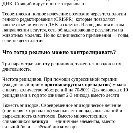
ДНК. Спящий вирус они не затрагивают.
Теоретически полное излечение возможно через технологии
генного редактирования (CRISPR), которые позволяют
«вырезать» вирусную ДНК из клеток. Исследования в этом
направлении ведутся, есть обнадёживающие результаты на
животных моделях. Но до клинического применения — годы,
если не десятилетия.
Что тогда реально можно контролировать?
Три параметра: частоту рецидивов, тяжесть эпизодов и их
длительность.
Частота рецидивов. При помощи супрессивной терапии
(ежедневный приём
противовирусных препаратов
) можно
снизить количество обострений на 70-80%. Для человека с 10
рецидивами в год это означает 2-3 эпизода вместо десяти.
Тяжесть эпизодов. Своевременное эпизодическое лечение
(при первых признаках) уменьшает площадь высыпаний и
выраженность симптомов. Вместо множественных
сливающихся
везикул
— единичные элементы, вместо
сильной боли — лёгкий дискомфорт.