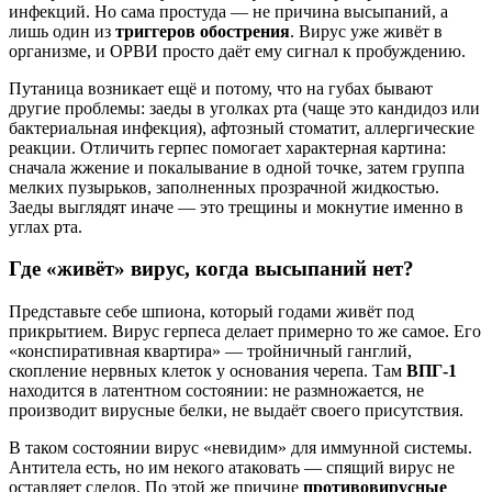
инфекций. Но сама простуда — не причина высыпаний, а
лишь один из
триггеров обострения
. Вирус уже живёт в
организме, и ОРВИ просто даёт ему сигнал к пробуждению.
Путаница возникает ещё и потому, что на губах бывают
другие проблемы: заеды в уголках рта (чаще это кандидоз или
бактериальная инфекция), афтозный стоматит, аллергические
реакции. Отличить герпес помогает характерная картина:
сначала жжение и покалывание в одной точке, затем группа
мелких пузырьков, заполненных прозрачной жидкостью.
Заеды выглядят иначе — это трещины и мокнутие именно в
углах рта.
Где «живёт» вирус, когда высыпаний нет?
Представьте себе шпиона, который годами живёт под
прикрытием. Вирус герпеса делает примерно то же самое. Его
«конспиративная квартира» — тройничный ганглий,
скопление нервных клеток у основания черепа. Там
ВПГ-1
находится в латентном состоянии: не размножается, не
производит вирусные белки, не выдаёт своего присутствия.
В таком состоянии вирус «невидим» для иммунной системы.
Антитела есть, но им некого атаковать — спящий вирус не
оставляет следов. По этой же причине
противовирусные