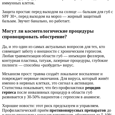
иммунных клеток.
Защита простая: перед выходом на солнце — бальзам для губ с
SPF 30+, перед выходом на мороз — жирный защитный
бальзам. Звучит банально, но работает.
Могут ли косметологические процедуры
спровоцировать обострение?
Да, и это один из самых актуальных вопросов для тех, кто
совмещает заботу о внешности с хроническим герпесом.
Любая травматизация области губ — инъекции филлеров,
контурная пластика, татуаж, лазерные процедуры, глубокие
пилинги — способна «разбудить» вирус.
Механизм прост: травма создаёт локальное воспаление и
повреждает нервные окончания. Для вируса, который живёт
именно в нервных клетках, это сигнал к активации.
Статистика показывает, что без профилактики
рецидив
герпеса
после инвазивных процедур в области губ
развивается у 30-50% пациентов с герпесом в анамнезе.
Хорошие новости: этот риск предсказуем и управляем.
Профилактический приём
противовирусных препаратов
до
и после процедуры снижает вероятность обострения до 5-10%.