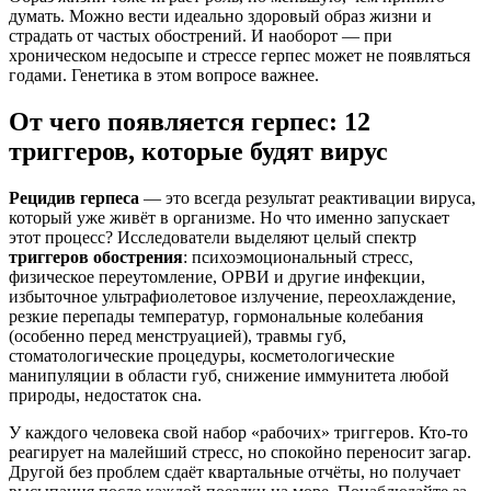
думать. Можно вести идеально здоровый образ жизни и
страдать от частых обострений. И наоборот — при
хроническом недосыпе и стрессе герпес может не появляться
годами. Генетика в этом вопросе важнее.
От чего появляется герпес: 12
триггеров, которые будят вирус
Рецидив герпеса
— это всегда результат реактивации вируса,
который уже живёт в организме. Но что именно запускает
этот процесс? Исследователи выделяют целый спектр
триггеров обострения
: психоэмоциональный стресс,
физическое переутомление, ОРВИ и другие инфекции,
избыточное ультрафиолетовое излучение, переохлаждение,
резкие перепады температур, гормональные колебания
(особенно перед менструацией), травмы губ,
стоматологические процедуры, косметологические
манипуляции в области губ, снижение иммунитета любой
природы, недостаток сна.
У каждого человека свой набор «рабочих» триггеров. Кто-то
реагирует на малейший стресс, но спокойно переносит загар.
Другой без проблем сдаёт квартальные отчёты, но получает