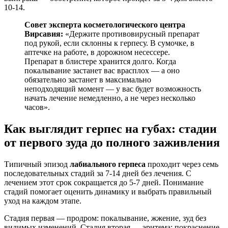
10-14.
Совет эксперта косметологического центра
Вирсавия:
«Держите противовирусный препарат
под рукой, если склонны к герпесу. В сумочке, в
аптечке на работе, в дорожном несессере.
Препарат в блистере хранится долго. Когда
покалывание застанет вас врасплох — а оно
обязательно застанет в максимально
неподходящий момент — у вас будет возможность
начать лечение немедленно, а не через несколько
часов».
Как выглядит герпес на губах: стадии
от первого зуда до полного заживления
Типичный эпизод
лабиального герпеса
проходит через семь
последовательных стадий за 7-14 дней без лечения. С
лечением этот срок сокращается до 5-7 дней. Понимание
стадий помогает оценить динамику и выбрать правильный
уход на каждом этапе.
Стадия первая — продром: покалывание, жжение, зуд без
видимых изменений. Стадия вторая — эритема: покраснение