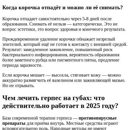
Когда корочка отпадёт и можно ли её снимать?
Корочка отпадает самостоятельно через 5-8 дней после
образования. Снимать её нельзя — категорически. Это не
вопрос эстетики, это вопрос здоровья и конечного результата.
Преждевременное удаление корочки обнажает незрелый
эпителий, который ещё не готов к контакту с внешней средой.
Результат: замедленное заживление, повышенный риск
бактериального инфицирования, вероятность образования
более заметного рубца или пигментного пятна, продление
периода заразности.
Если корочка мешает — высохла, стягивает кожу — можно
аккуратно размягчить её вазелином или заживляющей мазью.
Но не отрывать.
Чем лечить герпес на губах: что
действительно работает в 2025 году?
База современной терапии герпеса —
противовирусные
препараты
для приёма внутрь. Местные средства играют
вспомогательную роль. Народные методы не имеют