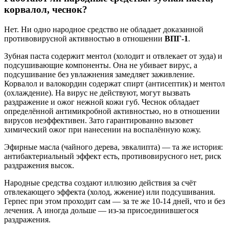
корвалол, чеснок?
Нет. Ни одно народное средство не обладает доказанной
противовирусной активностью в отношении
ВПГ-1
.
Зубная паста содержит ментол (холодит и отвлекает от зуда) и
подсушивающие компоненты. Она не убивает вирус, а
подсушивание без увлажнения замедляет заживление.
Корвалол и валокордин содержат спирт (антисептик) и ментол
(охлаждение). На вирус не действуют, могут вызвать
раздражение и ожог нежной кожи губ. Чеснок обладает
определённой антимикробной активностью, но в отношении
вирусов неэффективен. Зато гарантированно вызовет
химический ожог при нанесении на воспалённую кожу.
Эфирные масла (чайного дерева, эвкалипта) — та же история:
антибактериальный эффект есть, противовирусного нет, риск
раздражения высок.
Народные средства создают иллюзию действия за счёт
отвлекающего эффекта (холод, жжение) или подсушивания.
Герпес при этом проходит сам — за те же 10-14 дней, что и без
лечения. А иногда дольше — из-за присоединившегося
раздражения.