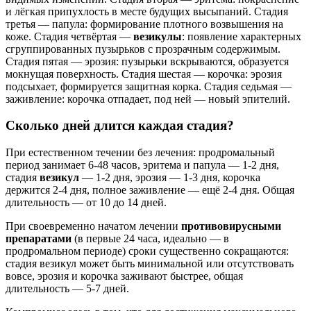
и лёгкая припухлость в месте будущих высыпаний. Стадия
третья — папула: формирование плотного возвышения на
коже. Стадия четвёртая —
везикулы
: появление характерных
сгруппированных пузырьков с прозрачным содержимым.
Стадия пятая — эрозия: пузырьки вскрываются, образуется
мокнущая поверхность. Стадия шестая — корочка: эрозия
подсыхает, формируется защитная корка. Стадия седьмая —
заживление: корочка отпадает, под ней — новый эпителий.
Сколько дней длится каждая стадия?
При естественном течении без лечения: продромальный
период занимает 6-48 часов, эритема и папула — 1-2 дня,
стадия
везикул
— 1-2 дня, эрозия — 1-3 дня, корочка
держится 2-4 дня, полное заживление — ещё 2-4 дня. Общая
длительность — от 10 до 14 дней.
При своевременно начатом лечении
противовирусными
препаратами
(в первые 24 часа, идеально — в
продромальном периоде) сроки существенно сокращаются:
стадия везикул может быть минимальной или отсутствовать
вовсе, эрозия и корочка заживают быстрее, общая
длительность — 5-7 дней.