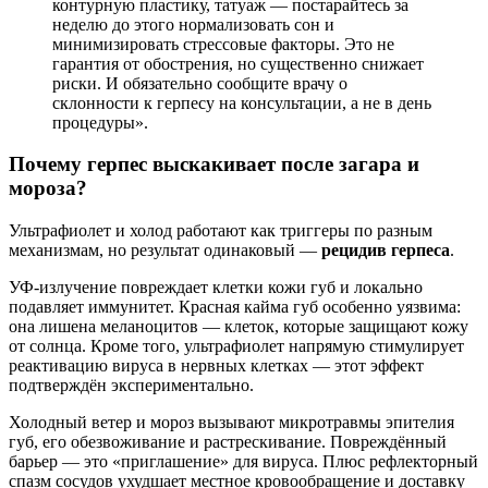
контурную пластику, татуаж — постарайтесь за
неделю до этого нормализовать сон и
минимизировать стрессовые факторы. Это не
гарантия от обострения, но существенно снижает
риски. И обязательно сообщите врачу о
склонности к герпесу на консультации, а не в день
процедуры».
Почему герпес выскакивает после загара и
мороза?
Ультрафиолет и холод работают как триггеры по разным
механизмам, но результат одинаковый —
рецидив герпеса
.
УФ-излучение повреждает клетки кожи губ и локально
подавляет иммунитет. Красная кайма губ особенно уязвима:
она лишена меланоцитов — клеток, которые защищают кожу
от солнца. Кроме того, ультрафиолет напрямую стимулирует
реактивацию вируса в нервных клетках — этот эффект
подтверждён экспериментально.
Холодный ветер и мороз вызывают микротравмы эпителия
губ, его обезвоживание и растрескивание. Повреждённый
барьер — это «приглашение» для вируса. Плюс рефлекторный
спазм сосудов ухудшает местное кровообращение и доставку