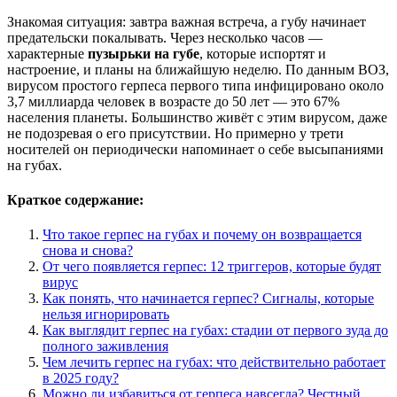
Знакомая ситуация: завтра важная встреча, а губу начинает
предательски покалывать. Через несколько часов —
характерные
пузырьки на губе
, которые испортят и
настроение, и планы на ближайшую неделю. По данным ВОЗ,
вирусом простого герпеса первого типа инфицировано около
3,7 миллиарда человек в возрасте до 50 лет — это 67%
населения планеты. Большинство живёт с этим вирусом, даже
не подозревая о его присутствии. Но примерно у трети
носителей он периодически напоминает о себе высыпаниями
на губах.
Краткое содержание:
Что такое герпес на губах и почему он возвращается
снова и снова?
От чего появляется герпес: 12 триггеров, которые будят
вирус
Как понять, что начинается герпес? Сигналы, которые
нельзя игнорировать
Как выглядит герпес на губах: стадии от первого зуда до
полного заживления
Чем лечить герпес на губах: что действительно работает
в 2025 году?
Можно ли избавиться от герпеса навсегда? Честный