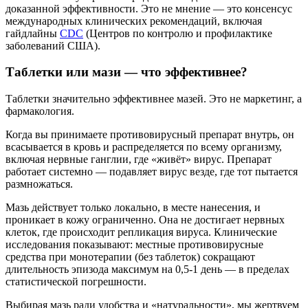
доказанной эффективности. Это не мнение — это консенсус
международных клинических рекомендаций, включая
гайдлайны
CDC
(Центров по контролю и профилактике
заболеваний США).
Таблетки или мази — что эффективнее?
Таблетки значительно эффективнее мазей. Это не маркетинг, а
фармакология.
Когда вы принимаете противовирусный препарат внутрь, он
всасывается в кровь и распределяется по всему организму,
включая нервные ганглии, где «живёт» вирус. Препарат
работает системно — подавляет вирус везде, где тот пытается
размножаться.
Мазь действует только локально, в месте нанесения, и
проникает в кожу ограниченно. Она не достигает нервных
клеток, где происходит репликация вируса. Клинические
исследования показывают: местные противовирусные
средства при монотерапии (без таблеток) сокращают
длительность эпизода максимум на 0,5-1 день — в пределах
статистической погрешности.
Выбирая мазь ради удобства и «натуральности», мы жертвуем