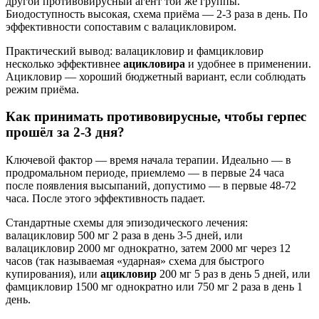
другой противовирусный агент той же группы.
Биодоступность высокая, схема приёма — 2-3 раза в день. По
эффективности сопоставим с валацикловиром.
Практический вывод: валацикловир и фамцикловир
несколько эффективнее
ацикловира
и удобнее в применении.
Ацикловир — хороший бюджетный вариант, если соблюдать
режим приёма.
Как принимать противовирусные, чтобы герпес
прошёл за 2-3 дня?
Ключевой фактор — время начала терапии. Идеально — в
продромальном периоде, приемлемо — в первые 24 часа
после появления высыпаний, допустимо — в первые 48-72
часа. После этого эффективность падает.
Стандартные схемы для эпизодического лечения:
валацикловир 500 мг 2 раза в день 3-5 дней, или
валацикловир 2000 мг однократно, затем 2000 мг через 12
часов (так называемая «ударная» схема для быстрого
купирования), или
ацикловир
200 мг 5 раз в день 5 дней, или
фамцикловир 1500 мг однократно или 750 мг 2 раза в день 1
день.