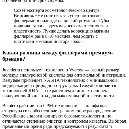
и более короткий срок службы.
Совет эксперта косметологического центра
Вирсавия: «Не гонитесь за супер-плотными
филлерами в надежде на долгий результат. Губы —
подвижная зона, здесь важнее естественность и
пластичность. Лучше делать коррекцию мягким
филлером раз в 8-10 месяцев, чем ходить с
плотными комками полтора года.»
Какая разница между филлерами премиум-
брендов?
Juvederm использует технологию Vycross — разный размер
молекул гиалуроновой кислоты для оптимальной интеграции.
Restylane применяет NASHA-технологию с минимальной
модификацией природной структуры. Teosyal отличается
технологией RHA — сохранением длинных цепочек
гиалуроновой кислоты для максимальной пластичности.
Belotero работает по CPM-технологии — полифазная
структура геля обеспечивает равномерное распределение.
Российские аналоги копируют базовые технологии, но
отличаются степенью очистки и контролем качества. Выбирая
премиальный бренд ради предсказуемости результата и