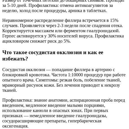
Размер от точечных петехий до обширных синяков. Проходят
за 5-10 дней. Профилактика: отмена антикоагулянтов за
неделю, холод после процедуры, арника в таблетках.
Неравномерное распределение филлера встречается в 15%
случаев. Проявляется через 2-3 недели после спадения отека.
Корректируется массажем или ферментом гиалуронидазой.
Герпес активируется у 30% носителей вируса. Профилактика
ацикловиром снижает риск до 5%.
Что такое сосудистая окклюзия и как ее
избежать?
Сосудистая окклюзия — попадание филлера в артерию с
блокировкой кровотока. Частота 1:10000 процедур при работе
опытного врача. Симптомы: резкая боль, побеление тканей,
мраморный рисунок кожи. Без лечения приводит к некрозу
тканей.
Профилактика: знание анатомии, аспирационная проба перед
введением, медленное введение малыми порциями,
использование канюли в опасных зонах. При первых
признаках — немедленное введение гиалуронидазы,
сосудорасширяющие препараты, гипербарическая
оксигенация.