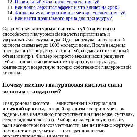
Правильный уход после увеличения губ
Как долго держится эффект и что влияет на срок?
Филлеры vs альтернативные методы увеличения губ
Как найти правильного врача для процедуры?
Современная
контурная пластика губ
базируется на
способности гиалуроновой кислоты притягивать и
удерживать молекулы воды. Одна молекула гиалуроновой
кислоты связывает до 1000 молекул воды. После введения
препарат интегрируется в ткани губ, создавая естественный
объем изнутри. Филлер не просто механически раздувает
губы — он восстанавливает их природную структуру,
компенсируя возрастную потерю собственной гиалуроновой
кислоты.
Почему именно гиалуроновая кислота стала
золотым стандартом?
Гиалуроновая кислота — единственный материал для
инъекций красоты
, который организм воспринимает как
родной. Она изначально присутствует в нашей коже, суставах,
стекловидном теле глаза. Выбирая гиалуроновую кислоту
ради абсолютной биосовместимости, мы неизбежно жертвуем
постоянством результата — препарат полностью
биодеградирует за 8-18 месяцев.