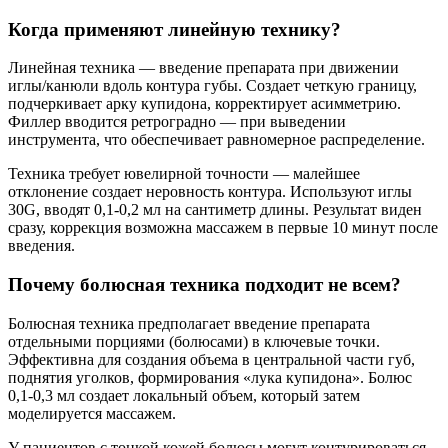
Когда применяют линейную технику?
Линейная техника — введение препарата при движении
иглы/канюли вдоль контура губы. Создает четкую границу,
подчеркивает арку купидона, корректирует асимметрию.
Филлер вводится ретроградно — при выведении
инструмента, что обеспечивает равномерное распределение.
Техника требует ювелирной точности — малейшее
отклонение создает неровность контура. Используют иглы
30G, вводят 0,1-0,2 мл на сантиметр длины. Результат виден
сразу, коррекция возможна массажем в первые 10 минут после
введения.
Почему болюсная техника подходит не всем?
Болюсная техника предполагает введение препарата
отдельными порциями (болюсами) в ключевые точки.
Эффективна для создания объема в центральной части губ,
поднятия уголков, формирования «лука купидона». Болюс
0,1-0,3 мл создает локальный объем, который затем
моделируется массажем.
У пациентов с тонкой кожей болюсы могут контурироваться,