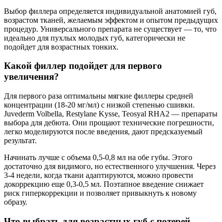
Выбор филлера определяется индивидуальной анатомией губ,
возрастом тканей, желаемым эффектом и опытом предыдущих
процедур. Универсального препарата не существует — то, что
идеально для пухлых молодых губ, категорически не
подойдет для возрастных тонких.
Какой филлер подойдет для первого
увеличения?
Для первого раза оптимальны мягкие филлеры средней
концентрации (18-20 мг/мл) с низкой степенью сшивки.
Juvederm Volbella, Restylane Kysse, Teosyal RHA2 — препараты
выбора для дебюта. Они прощают технические погрешности,
легко моделируются после введения, дают предсказуемый
результат.
Начинать лучше с объема 0,5-0,8 мл на обе губы. Этого
достаточно для видимого, но естественного улучшения. Через
3-4 недели, когда ткани адаптируются, можно провести
докоррекцию еще 0,3-0,5 мл. Поэтапное введение снижает
риск гиперкоррекции и позволяет привыкнуть к новому
образу.
Что выбрать для возрастных губ с потерей