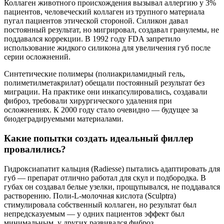
Коллаген животного происхождения вызывал аллергию у 3%
пациентов, человеческий коллаген из трупного материала
пугал пациентов этической стороной. Силикон давал
постоянный результат, но мигрировал, создавал гранулемы, не
поддавался коррекции. В 1992 году FDA запретило
использование жидкого силикона для увеличения губ после
серии осложнений.
Синтетические полимеры (полиакриламидный гель,
полиметилметакрилат) обещали постоянный результат без
миграции. На практике они инкапсулировались, создавали
фиброз, требовали хирургического удаления при
осложнениях. К 2000 году стало очевидно — будущее за
биодеградируемыми материалами.
Какие попытки создать идеальный филлер
провалились?
Гидроксиапатит кальция (Radiesse) пытались адаптировать для
губ — препарат отлично работал для скул и подбородка. В
губах он создавал белые узелки, прощупывался, не поддавался
растворению. Поли-L-молочная кислота (Sculptra)
стимулировала собственный коллаген, но результат был
непредсказуемым — у одних пациентов эффект был
минимальным, у других развивался фиброз.