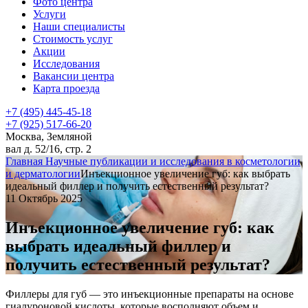
Фото центра
Услуги
Наши специалисты
Стоимость услуг
Акции
Исследования
Вакансии центра
Карта проезда
+7 (495) 445-45-18
+7 (925) 517-66-20
Москва, Земляной
вал д. 52/16, стр. 2
Главная
Научные публикации и исследования в косметологии
и дерматологии
Инъекционное увеличение губ: как выбрать
идеальный филлер и получить естественный результат?
11 Октябрь 2025
Инъекционное увеличение губ: как
выбрать идеальный филлер и
получить естественный результат?
Филлеры для губ — это инъекционные препараты на основе
гиалуроновой кислоты, которые восполняют объем и