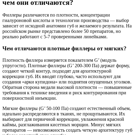
чем они отличаются?
Филлеры различаются по плотности, концентрации
гиалуроновой кислоты и технологии производства — выбор
зависит от исходной анатомии губ и желаемого результата. На
российском рынке представлено более 50 препаратов, но
реально работают с 5-7 проверенными линейками.
Чем отличаются плотные филлеры от мягких?
Плотность филлера измеряется показателем G’ (модуль
упругости). Плотные филлеры (G’ 200-300 Па) держат форму,
создают четкий контур, подходят для архитектурной
коррекции губ. Их вводят глубоко, часто используют для
создания «арки купидона» или поднятия опущенных уголков.
Обратная сторона медали высокой плотности — повышенные
требования к технике введения и риск контурирования при
поверхностной инъекции.
Мягкие филлеры (G’ 50-100 Па) создают естественный объем,
идеально распределяются в тканях, не прощупываются. Их
выбирают для первичной коррекции, увлажнения красной
каймы, разглаживания кисетных морщин. Минус мягких
препаратов — невозможность создать четкую архитектуру губ