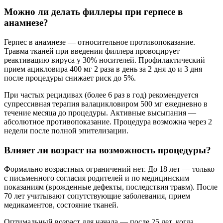
Можно ли делать филлеры при герпесе в
анамнезе?
Герпес в анамнезе — относительное противопоказание.
Травма тканей при введении филлера провоцирует
реактивацию вируса у 30% носителей. Профилактический
прием ацикловира 400 мг 2 раза в день за 2 дня до и 3 дня
после процедуры снижает риск до 5%.
При частых рецидивах (более 6 раз в год) рекомендуется
супрессивная терапия валацикловиром 500 мг ежедневно в
течение месяца до процедуры. Активные высыпания —
абсолютное противопоказание. Процедура возможна через 2
недели после полной эпителизации.
Влияет ли возраст на возможность процедуры?
Формально возрастных ограничений нет. До 18 лет — только
с письменного согласия родителей и по медицинским
показаниям (врожденные дефекты, последствия травм). После
70 лет учитывают сопутствующие заболевания, прием
медикаментов, состояние тканей.
Оптимальный возраст для начала — после 25 лет, когда