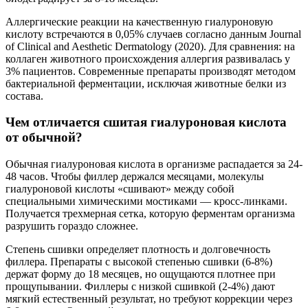
Аллергические реакции на качественную гиалуроновую
кислоту встречаются в 0,05% случаев согласно данным Journal
of Clinical and Aesthetic Dermatology (2020). Для сравнения: на
коллаген животного происхождения аллергия развивалась у
3% пациентов. Современные препараты производят методом
бактериальной ферментации, исключая животные белки из
состава.
Чем отличается сшитая гиалуроновая кислота
от обычной?
Обычная гиалуроновая кислота в организме распадается за 24-
48 часов. Чтобы филлер держался месяцами, молекулы
гиалуроновой кислоты «сшивают» между собой
специальными химическими мостиками — кросс-линками.
Получается трехмерная сетка, которую ферментам организма
разрушить гораздо сложнее.
Степень сшивки определяет плотность и долговечность
филлера. Препараты с высокой степенью сшивки (6-8%)
держат форму до 18 месяцев, но ощущаются плотнее при
прощупывании. Филлеры с низкой сшивкой (2-4%) дают
мягкий естественный результат, но требуют коррекции через