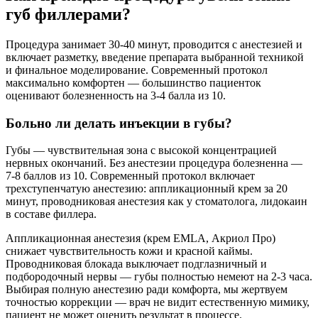
губ филлерами?
Процедура занимает 30-40 минут, проводится с анестезией и
включает разметку, введение препарата выбранной техникой
и финальное моделирование. Современный протокол
максимально комфортен — большинство пациенток
оценивают болезненность на 3-4 балла из 10.
Больно ли делать инъекции в губы?
Губы — чувствительная зона с высокой концентрацией
нервных окончаний. Без анестезии процедура болезненна —
7-8 баллов из 10. Современный протокол включает
трехступенчатую анестезию: аппликационный крем за 20
минут, проводниковая анестезия как у стоматолога, лидокаин
в составе филлера.
Аппликационная анестезия (крем EMLA, Акриол Про)
снижает чувствительность кожи и красной каймы.
Проводниковая блокада выключает подглазничный и
подбородочный нервы — губы полностью немеют на 2-3 часа.
Выбирая полную анестезию ради комфорта, мы жертвуем
точностью коррекции — врач не видит естественную мимику,
пациент не может оценить результат в процессе.