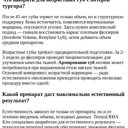
тургора?
После 45 лет губы теряют не только объем, но и структурную
поддержку. Кожа истончается, появляются вертикальные
морщины, опускаются уголки. Здесь нужен комплексный
подход — сначала восстановить каркас плотным филлером
(Juvederm Voluma, Restylane Lyft), затем добавить объем
средним препаратом.
Возрастные губы требуют предварительной подготовки. За 2-
3 недели до филлеров проводят биоревитализацию для
улучшения качества тканей.
Армирование губ
нитями может
потребоваться при выраженном птозе мягких тканей.
Основной компромисс возрастной коррекции — ради
естественного омоложения приходится проводить несколько
процедур вместо одной.
Какой препарат даст максимально естественный
результат?
Естественность зависит не только от препарата, но и от
техники введения, объема, исходных данных. Teosyal RHA
Kiss специально разработан для естественного результата —
технология preserved network обеспечивает движение филлера