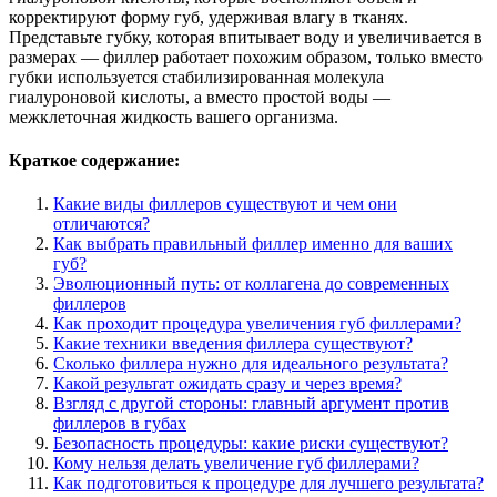
корректируют форму губ, удерживая влагу в тканях.
Представьте губку, которая впитывает воду и увеличивается в
размерах — филлер работает похожим образом, только вместо
губки используется стабилизированная молекула
гиалуроновой кислоты, а вместо простой воды —
межклеточная жидкость вашего организма.
Краткое содержание:
Какие виды филлеров существуют и чем они
отличаются?
Как выбрать правильный филлер именно для ваших
губ?
Эволюционный путь: от коллагена до современных
филлеров
Как проходит процедура увеличения губ филлерами?
Какие техники введения филлера существуют?
Сколько филлера нужно для идеального результата?
Какой результат ожидать сразу и через время?
Взгляд с другой стороны: главный аргумент против
филлеров в губах
Безопасность процедуры: какие риски существуют?
Кому нельзя делать увеличение губ филлерами?
Как подготовиться к процедуре для лучшего результата?