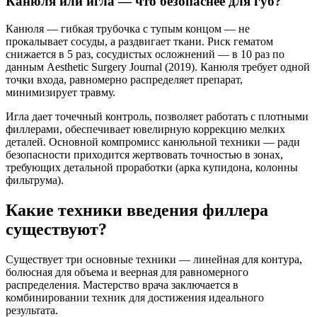
Канюля или игла — что безопаснее для губ?
Канюля — гибкая трубочка с тупым концом — не
прокалывает сосуды, а раздвигает ткани. Риск гематом
снижается в 5 раз, сосудистых осложнений — в 10 раз по
данным Aesthetic Surgery Journal (2019). Канюля требует одной
точки входа, равномерно распределяет препарат,
минимизирует травму.
Игла дает точечный контроль, позволяет работать с плотными
филлерами, обеспечивает ювелирную коррекцию мелких
деталей. Основной компромисс канюльной техники — ради
безопасности приходится жертвовать точностью в зонах,
требующих детальной проработки (арка купидона, колонны
фильтрума).
Какие техники введения филлера
существуют?
Существует три основные техники — линейная для контура,
болюсная для объема и веерная для равномерного
распределения. Мастерство врача заключается в
комбинировании техник для достижения идеального
результата.