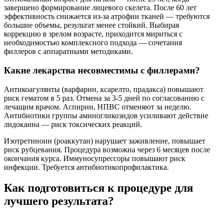
завершено формирование лицевого скелета. После 60 лет
эффективность снижается из-за атрофии тканей — требуются
большие объемы, результат менее стойкий. Выбирая
коррекцию в зрелом возрасте, приходится мириться с
необходимостью комплексного подхода — сочетания
филлеров с аппаратными методиками.
Какие лекарства несовместимы с филлерами?
Антикоагулянты (варфарин, ксарелто, прадакса) повышают
риск гематом в 5 раз. Отмена за 3-5 дней по согласованию с
лечащим врачом. Аспирин, НПВС отменяют за неделю.
Антибиотики группы аминогликозидов усиливают действие
лидокаина — риск токсических реакций.
Изотретиноин (роаккутан) нарушает заживление, повышает
риск рубцевания. Процедура возможна через 6 месяцев после
окончания курса. Иммуносупрессоры повышают риск
инфекции. Требуется антибиотикопрофилактика.
Как подготовиться к процедуре для
лучшего результата?