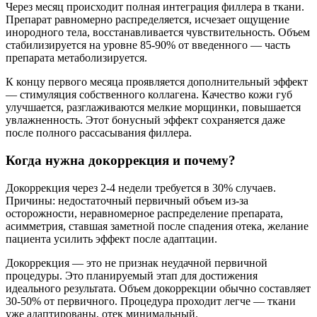
Через месяц происходит полная интеграция филлера в ткани.
Препарат равномерно распределяется, исчезает ощущение
инородного тела, восстанавливается чувствительность. Объем
стабилизируется на уровне 85-90% от введенного — часть
препарата метаболизируется.
К концу первого месяца проявляется дополнительный эффект
— стимуляция собственного коллагена. Качество кожи губ
улучшается, разглаживаются мелкие морщинки, повышается
увлажненность. Этот бонусный эффект сохраняется даже
после полного рассасывания филлера.
Когда нужна докоррекция и почему?
Докоррекция через 2-4 недели требуется в 30% случаев.
Причины: недостаточный первичный объем из-за
осторожности, неравномерное распределение препарата,
асимметрия, ставшая заметной после спадения отека, желание
пациента усилить эффект после адаптации.
Докоррекция — это не признак неудачной первичной
процедуры. Это планируемый этап для достижения
идеального результата. Объем докоррекции обычно составляет
30-50% от первичного. Процедура проходит легче — ткани
уже адаптированы, отек минимальный.