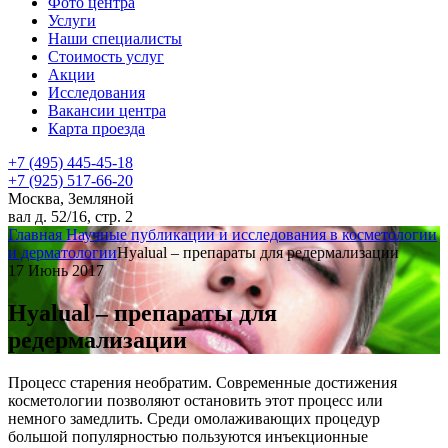
Фото центра
Услуги
Наши специалисты
Стоимость услуг
Акции
Исследования
Вакансии центра
Карта проезда
+7 (495) 445-45-18
+7 (925) 517-66-20
Москва, Земляной
вал д. 52/16, стр. 2
Главная
Научные публикации и исследования в косметологии
и дерматологии
Hyalual – препараты для редермализации
17 Июнь 2017
Hyalual – препараты для
редермализации
Процесс старения необратим. Современные достижения
косметологии позволяют остановить этот процесс или
немного замедлить. Среди омолаживающих процедур
большой популярностью пользуются инъекционные