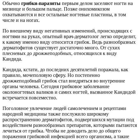
Обычно
грибки-паразиты
первым делом заселяют ногти на
мизинце и большом пальце. Позже онихомикозом
охватываются и все остальные ногтевые пластины, в том
числе и на ногах.
По внешнему виду негативных изменений, происходящих с
ногтями на руках, опытный врач-дерматолог легко определит,
к какому именно виду относится грибок. Ведь разнообразных
дерматофитов существует достаточно много. От сухих
плесневых до дрожжеподобных, относящихся к виду
Кандида.
Кандида, кстати, до последних десятилетий поражала, как
правило, мочеполовую сферу. Но постепенно
дрожжеподобный грибок стал внедряться во внутренние
органы человека. Сегодня грибковое заболевание
околоногтевых валиков и самих ногтей, вызванное Кандидой
встречается повсеместно.
Поголовное увлечение людей самолечением и рецептами
народной медицины также послужило широкому
распространению дерматофитов, подвергшихся мутации под
воздействием разнообразных препаратов, которыми пытаются
лечиться от грибка. Чтобы не доводить дело до общего
поражения грибковой инфекцией всего организма, а такие