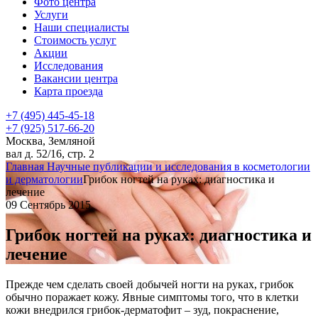
Фото центра
Услуги
Наши специалисты
Стоимость услуг
Акции
Исследования
Вакансии центра
Карта проезда
+7 (495) 445-45-18
+7 (925) 517-66-20
Москва, Земляной
вал д. 52/16, стр. 2
Главная
Научные публикации и исследования в косметологии
и дерматологии
Грибок ногтей на руках: диагностика и
лечение
09 Сентябрь 2015
Грибок ногтей на руках: диагностика и
лечение
Прежде чем сделать своей добычей ногти на руках, грибок
обычно поражает кожу. Явные симптомы того, что в клетки
кожи внедрился грибок-дерматофит – зуд, покраснение,