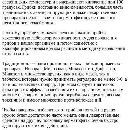
сверхнизких температур и выдерживают кипячение при 100
градусах. Грибки постоянно видоизменяются, большая часть
традиционных дезинфицирующих и даже лекарственных
препаратов не оказывает на дерматофитов уже никакого
негативного воздействия.
Поэтому, прежде чем начать лечение, важно пройти
качественную лабораторную диагностику для выявления
грибов в вашем организме и потом совместно с
квалифицированным врачом расписать методику избавления
от паразитов.
Традиционно сегодня против ногтевых грибков применяют
препараты Низорал, Микозолан, Микосептин, Дифлазон,
Микозол и множество других, как в виде мазей, так и
таблеток, которые нужно принимать регулярно не менее 3-6, а
то и более месяцев подряд. При этом следует тщательно
фиксировать эффект воздействия их на организм, поскольку
многие из современных противогрибковых средств весьма
токсичны и имеют множество противопоказаний.
Чтобы наверняка избавиться от грибков ногтей на руках
нужно будет достаточно часто менять одни лекарственные
средства на другие, поскольку дерматофиты очень быстро
адаптируются к их воздействию.