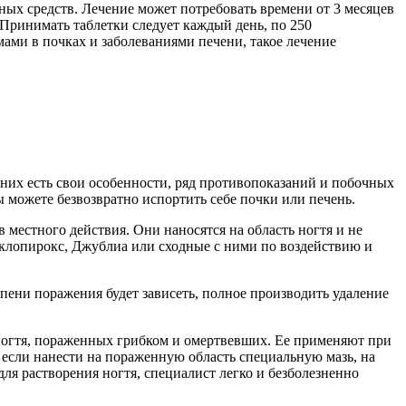
ых средств. Лечение может потребовать времени от 3 месяцев
 Принимать таблетки следует каждый день, по 250
ами в почках и заболеваниями печени, такое лечение
 них есть свои особенности, ряд противопоказаний и побочных
 можете безвозвратно испортить себе почки или печень.
местного действия. Они наносятся на область ногтя и не
иклопирокс, Джублиа или сходные с ними по воздействию и
пени поражения будет зависеть, полное производить удаление
 ногтя, пораженных грибком и омертвевших. Ее применяют при
 если нанести на пораженную область специальную мазь, на
ля растворения ногтя, специалист легко и безболезненно