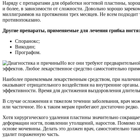
Наряду с препаратами для обработки ногтевой пластины, хоро
и более, в зависимости от сложности. Довольно хорошо зареко
миллиграммов на протяжении трех месяцев. Не всем подходит 
противопоказано.
Другие препараты, применяемые для лечения грибка ногтя
Споранокс;
Викодин;
Прографом.
Но все они требуют предварительной
эффектов. Любое лекарственное средство самостоятельно приме
Наиболее приемлемым лекарственным средством, при наличии у
оказывают отрицательного воздействия на внутренние органы.
эффективности. Время для достижения выздоровления длительн
В случае осложнения и тяжелом течении заболевания, врач мож
или частичное. Но к таким мерам прибегают достаточно редко.
Хотя хирургического удаления пластины значительно сокращае
деформации ногтя, появлении утолщений, наростов. Помимо хи
основе мочевины. Делать это должен врач, самостоятельно так
удалит пораженную часть.