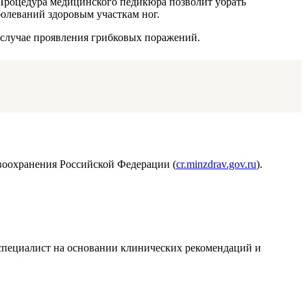
 Процедура медицинского педикюра позволит убрать
олеваний здоровым участкам ног.
 случае проявления грибковых поражений.
воохранения Российской Федерации (
cr.minzdrav.gov.ru
).
т специалист на основании клинических рекомендаций и