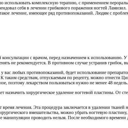
шо использовать комплексную терапию, с применением пероральн
мендовал себя в лечении грибкового поражения ногтей Ламизил.
такое лечение, имеющее ряд противопоказаний. Людям с проблем
:
 консультации с врачом, перед назначением к использованию. У
нять не рекомендуется. В противном случае устранив грибок, вы
 вас любых противопоказаний, будет использование препаратов 
 К таким средствам, отпускаемым по рецепту, можно отнести Ц
ое, поэтому лекарством пользоваться нужно не менее 48 недель.
ет назначить хирургическое удаление ногтевой пластины. От сте
т время лечения. Эта процедура заключается в удалении тканей
рургического вмешательства, можно убрать ногтевую пластину,
ие манипуляции проводить нельзя. После необходимого времени д