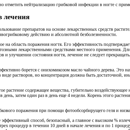
но отметить нейтрализацию грибковой инфекции в ногте с приме
в лечения
льзование препаратов на основе лекарственных средств растит
ивогрибковому действию и абсолютной безболезненности.
мое на область поражения ногтя. Его эффективность подтвержда
тозными лекарственными средствами местного применения. Длите
в и улучшении состояния ногтя, лечение не следует прекращат
фективно борется с онихомикозом масло чайного дерева. Это н
, в виде растворов, но концентрация должна быть достаточной, и
тое растение содержащее вещества, губительно воздействующее 
в день, затем один раз в день еще 4 недели. Корень этого расте
ибкового поражения при помощи фотообсорбирущего геля и низ
 эффективный способ, безопасный, а главное с высоким % изле
ех процедур в течении 10 дней в начале лечения и по 1 процед