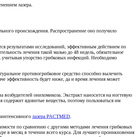
нением лазера.
ельного происхождения. Распространение оно получило
ется результатами исследований, эффективным действием по
льность лечения такой мазью до 48 недель, обязательное
ь, учитывая упорство грибковых инфекций. Необходимо
атуральное противогрибковое средство способно вылечить
наче эффективность будет ниже, да и время лечения может
на возбудителей онихомикоза. Экстракт наносится на ногтевую
ния содержит ядовитые вещества, поэтому пользоваться им
коинтенсивного
лазера PACTMED
.
чимости по сравнению с другими методами лечения грибковых
уре в месяц в течении всего курса. Для лучшего проникновения