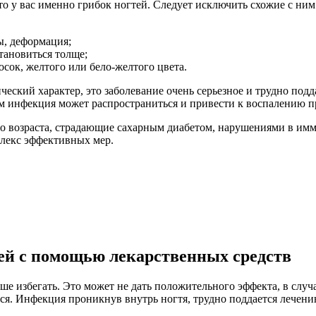
о у вас именно грибок ногтей. Следует исключить схожие с ним
ы, деформация;
становиться толще;
сок, желтого или бело-желтого цвета.
ческий характер, это заболевание очень серьезное и трудно под
м инфекция может распространиться и привести к воспалению п
о возраста, страдающие сахарным диабетом, нарушениями в имм
плекс эффективных мер.
ей с помощью лекарственных средств
чше избегать. Это может не дать положительного эффекта, в слу
ся. Инфекция проникнув внутрь ногтя, трудно поддается лечени