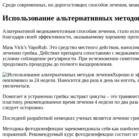
Среди современных, но дорогостоящих способов лечения, мож
Использование альтернативных методо
Альтернативой медикаментозным способам лечения, стало испо
благодаря своей эффективности, оказываемому хорошему прот
Мазь Vick’s VapoRub. Это средство местного действия, наноси
лечению грибка. Действие препарата сопоставимо с медикамен
условие соблюдение регулярности. При исчезновении симптомо
продолжать процедуры до полного выздоровления.
Хорошо и эф
онихомикоз за 24 недели. Наносится два раза в день на ноготь
увеличиться.
Помогает в устранении грибка экстракт цикуты – это травянис
пластину, рекомендованное время лечения 4 недели по два раза 
следует осторожно.
Последней разработкой немецких ученых является лечение гр
Методика фотодизенфекции зарекомендовала себя как наиболее
поражений. Рекомендуемый курс фотодизенфекции состоит из тр