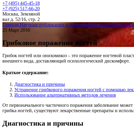
+7 (495) 445-45-18
+7 (925) 517-66-20
Москва, Земляной
вал д. 52/16, стр. 2
Главная
Научные публикации и исследования в косметологии 
25 Март 2016
Грибковое поражение ногтей
Грибок ногтей или онихомикоз – это поражение ногтевой пла
внешнего вида, доставляющий психологический дискомфорт.
Краткое содержание:
Диагностика и причины
Устранение грибкового поражения ногтей с помощью лек
Использование альтернативных методов лечения
От первоначального частичного поражения заболевание может 
грибка ногтей, существуют лекарственные препараты и испол
Диагностика и причины