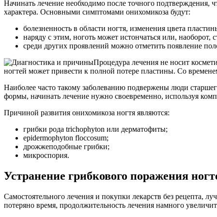
Начинать лечение необходимо после точного подтверждения, чт
характера. Основными симптомами онихомикоза будут:
болезненность в области ногтя, изменения цвета пластин
наряду с этим, ноготь может истончаться или, наоборот, 
среди других проявлений можно отметить появление поло
Процедура лечения не носит космети
ногтей может привести к полной потере пластины. Со времене
Наиболее часто такому заболеванию подвержены люди старшег
формы, начинать лечение нужно своевременно, используя ком
Причиной развития онихомикоза ногтя являются:
грибки рода trichophyton или дерматофиты;
epidermophyton floccosum;
дрожжеподобные грибки;
микроспория.
Устранение грибкового поражения ногт
Самостоятельного лечения и покупки лекарств без рецепта, лу
потеряно время, продолжительность лечения намного увеличит