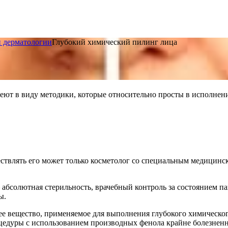
и дерматологии
Глубокий химический пилинг лица
еют в виду методики, которые относительно просты в исполнен
ествлять его может только косметолог со специальным медици
 абсолютная стерильность, врачебный контроль за состоянием па
ы.
 вещество, применяемое для выполнения глубокого химического
цедуры с использованием производных фенола крайне болезненн