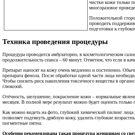
чистки кожи только 
многоразовое проведе
Положительной сторон
проводить поддержив
подготовки к глубоко
Техника проведения процедуры
Процедура проводится амбулаторно, в косметологическом салон
продолжительность сеанса – 60 минут. Отметим, что если в кач
Препарат наносят на кожу очень медленно и постепенно. Обычн
препарата фенола. После обработки одной части лица необходи
Чтобы снизить риск накопления токсичного вещества в организ
глюкозой.
Отёчность, шелушение, покраснение кожи – нормальные явлени
месяцев. В полной мере результат можно будет оценить только 
Как можно видеть на фото, глубокий химический пилинг лица 
позволяет подтянуть дряблую кожу, удалить глубокие возраст
пигментные пятна.
Особенно рекомендована такая процедура женщинам со свет