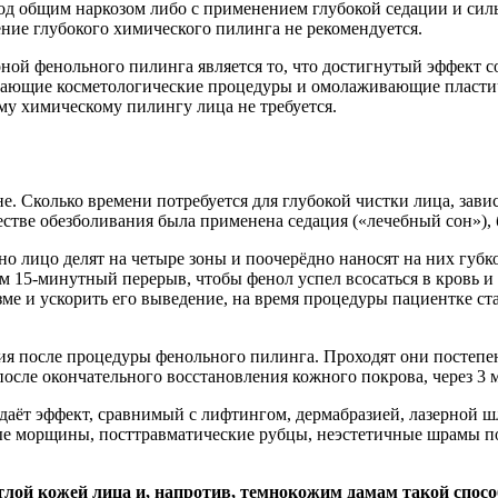
под общим наркозом либо с применением глубокой седации и си
ние глубокого химического пилинга не рекомендуется.
ой фенольного пилинга является то, что достигнутый эффект со
ающие косметологические процедуры и омолаживающие пластиче
му химическому пилингу лица не требуется.
е. Сколько времени потребуется для глубокой чистки лица, зав
естве обезболивания была применена седация («лечебный сон»), 
о лицо делят на четыре зоны и поочерёдно наносят на них губк
м 15-минутный перерыв, чтобы фенол успел всосаться в кровь и 
ме и ускорить его выведение, на время процедуры пациентке ст
я после процедуры фенольного пилинга. Проходят они постепен
после окончательного восстановления кожного покрова, через 3 
даёт эффект, сравнимый с лифтингом, дермабразией, лазерной 
ные морщины, посттравматические рубцы, неэстетичные шрамы п
лой кожей лица и, напротив, темнокожим дамам такой способ