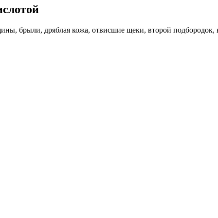
ислотой
ны, брыли, дряблая кожа, отвисшие щеки, второй подбородок, н