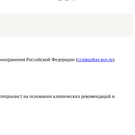
воохранения Российской Федерации (
cr.minzdrav.gov.ru
).
т специалист на основании клинических рекомендаций и