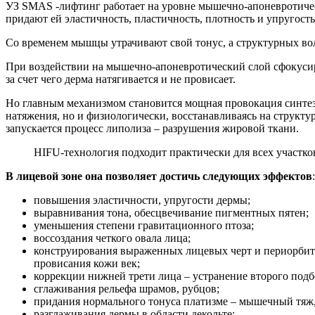
УЗ SMAS -лифтинг работает на уровне мышечно-апоневротическ
придают ей эластичность, пластичность, плотность и упругость
Со временем мышцы утрачивают свой тонус, а структурных вол
При воздействии на мышечно-апоневротический слой сфокуси
за счет чего дерма натягивается и не провисает.
Но главным механизмом становится мощная провокация синтеза 
натяжения, но и физиологически, восстанавливаясь на структу
запускается процесс липолиза – разрушения жировой ткани.
HIFU-технология подходит практически для всех участков
В лицевой зоне она позволяет достичь следующих эффектов
:
повышения эластичности, упругости дермы;
выравнивания тона, обесцвечивание пигментных пятен;
уменьшения степени гравитационного птоза;
воссоздания четкого овала лица;
конструирования выраженных лицевых черт и периорбита
провисания кожи век;
коррекции нижней трети лица – устранение второго под
сглаживания рельефа шрамов, рубцов;
придания нормального тонуса платизме – мышечный тяж
разглаживания дермы в области декольте;