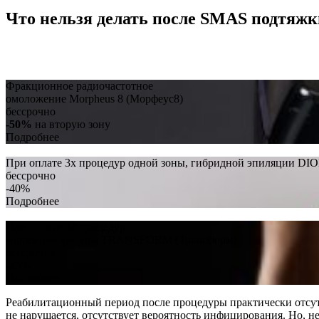
Что нельзя делать после SMAS подтяжк
Фракционное радиочастотное
омоложение Morpheus 8 (Морфеус8)
бессрочно
-50%
на вторую зону
Подробнее
При оплате 3х процедур одной зоны, гибридной эпиляции DI
бессрочно
-40%
Подробнее
При оплате 3х процедур
коррекции фигуры TRANSFORM (Трансформ)
бессрочно
-25%
Подробнее
Реабилитационный период после процедуры практически отсутст
не нарушается, отсутствует вероятность инфицирования. Но, не