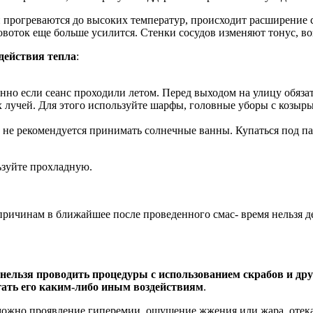
и прогреваются до высоких температур, происходит расширение 
овоток еще больше усилится. Стенки сосудов изменяют тонус, в
 действия тепла
:
нно если сеанс проходили летом. Перед выходом на улицу обяза
лучей. Для этого используйте шарфы, головные уборы с козырь
ни не рекомендуется принимать солнечные ванны. Купаться под п
ьзуйте прохладную.
причинам в ближайшее после проведенного смас- время нельзя д
нельзя проводить процедуры с использованием скрабов и др
гать его каким-либо иным воздействиям
.
зможно проявление гиперемии, ощущение жжения или жара, отека