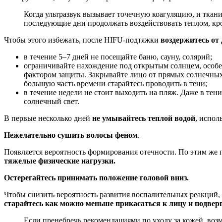
Когда ультразвук вызывает точечную коагуляцию, и ткан
последующие дни продолжать воздействовать теплом, кр
Чтобы этого избежать, после HIFU-подтяжки
воздержитесь от
в течение 5–7 дней не посещайте баню, сауну, солярий;
ограничивайте нахождение под открытым солнцем, особе
фактором защиты. Закрывайте лицо от прямых солнечных 
большую часть времени старайтесь проводить в тени;
в течение недели не стоит выходить на пляж. Даже в те
солнечный свет.
В первые несколько дней
не умывайтесь теплой водой
, испол
Нежелательно сушить волосы феном
.
Появляется вероятность формирования отечности. По этим же 
тяжелые физические нагрузки.
Остерегайтесь принимать положение головой вниз.
Чтобы снизить вероятность развития воспалительных реакций,
старайтесь как можно меньше прикасаться к лицу и подвер
Если пренебречь рекомендациями по уходу за кожей, во