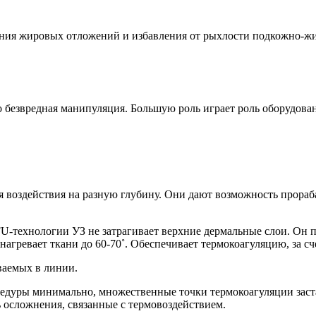
ения жировых отложений и избавления от рыхлости подкожно-жи
безвредная манипуляция. Большую роль играет роль оборудован
я воздействия на разную глубину. Они дают возможность прораб
FU-технологии УЗ не затрагивает верхние дермальные слои. Он п
нагревает ткани до 60-70˚. Обеспечивает термокоагуляцию, за с
ваемых в линии.
оцедуры минимально, множественные точки термокоагуляции зас
 осложнения, связанные с термовоздействием.