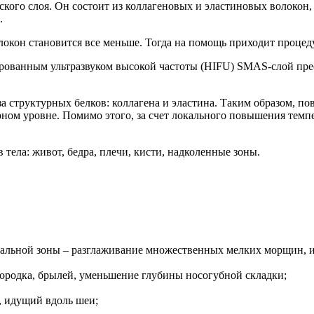
ого слоя. Он состоит из коллагеновых и эластиновых волокон,
.
окон становится все меньше. Тогда на помощь приходит процед
рованным ультразвуком высокой частоты (HIFU) SMAS-слой пре
структурных белков: коллагена и эластина. Таким образом, пове
рном уровне. Помимо этого, за счет локального повышения темп
 тела: живот, бедра, плечи, кисти, надколенные зоны.
льной зоны – разглаживание множественных мелких морщин, из
бородка, брылей, уменьшение глубины носогубной складки;
, идущий вдоль шеи;