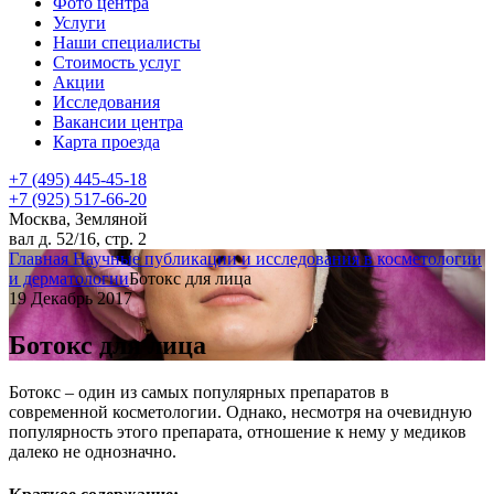
Фото центра
Услуги
Наши специалисты
Стоимость услуг
Акции
Исследования
Вакансии центра
Карта проезда
+7 (495) 445-45-18
+7 (925) 517-66-20
Москва, Земляной
вал д. 52/16, стр. 2
Главная
Научные публикации и исследования в косметологии
и дерматологии
Ботокс для лица
19 Декабрь 2017
Ботокс для лица
Ботокс – один из самых популярных препаратов в
современной косметологии. Однако, несмотря на очевидную
популярность этого препарата, отношение к нему у медиков
далеко не однозначно.