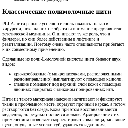
Классические полимолочные нити
PLLA-нити раньше успешно использовались только в
хирургии, пока на них не обратили внимание представители
эстетической медицины. Они играют ту же роль, что и
филлеры, но они более действенны в лифтинге и
ревитализации. Поэтому очень часто специалисты прибегают
к их совместному применению.
Сделанные из поли-L-молочной кислоты нити бывают двух
видов:
крючкообразные (с микронасечками, расположенными
разнонаправленно) имплантируют с помощью канюли;
гладкие помещают под верхний слой кожи с помощью
двойных покрытых силиконом полированных игл.
Нити из такого материала надежно натягивают и фиксируют
ткани в проблемном месте, образуют прочный каркас, а потом
растворяются без следа. Кожа при этом восстанавливается
медленно, но результат остается дольше. Армирование с их
применением позволяет скорректировать овал лица, запавшие
щеки, опущенные уголки губ, удалить складки нома,