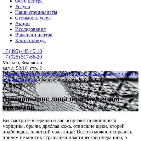
Фото центра
Услуги
Наши специалисты
Стоимость услуг
Акции
Исследования
Вакансии центра
Карта проезда
+7 (495) 445-45-18
+7 (925) 517-66-20
Москва, Земляной
вал д. 52/16, стр. 2
Главная
Научные публикации и исследования в косметологии
и дерматологии
Армирование лица полимолочной кислотой
30 Ноябрь 2022
Армирование лица полимолочной
кислотой
Вы смотрите в зеркало и вас огорчают появившиеся
морщины, брыли, дряблая кожа, отвисшие щеки, второй
подбородок, нечеткий овал лица? Все это можно исправить,
причем не многих страшащей пластической операцией, а