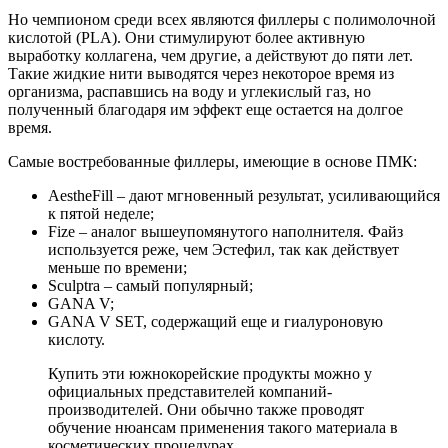
Но чемпионом среди всех являются филлеры с полимолочной
кислотой (PLA). Они стимулируют более активную
выработку коллагена, чем другие, а действуют до пяти лет.
Такие жидкие нити выводятся через некоторое время из
организма, распавшись на воду и углекислый газ, но
полученный благодаря им эффект еще остается на долгое
время.
Самые востребованные филлеры, имеющие в основе ПМК:
AestheFill – дают мгновенный результат, усиливающийся
к пятой неделе;
Fize – аналог вышеупомянутого наполнителя. Файз
используется реже, чем Эстефил, так как действует
меньше по времени;
Sculptra – самый популярный;
GANA V;
GANA V SET, содержащий еще и гиалуроновую
кислоту.
Купить эти южнокорейские продукты можно у
официальных представителей компаний-
производителей. Они обычно также проводят
обучение нюансам применения такого материала в
косметических процедурах.