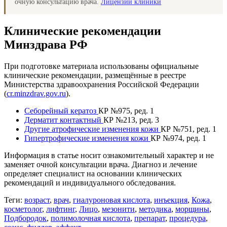
очную консультацию врача.
Лицензии клиники
Клинические рекомендации
Минздрава РФ
При подготовке материала использованы официальные
клинические рекомендации, размещённые в реестре
Министерства здравоохранения Российской Федерации
(
cr.minzdrav.gov.ru
).
Себорейный кератоз
КР №975, ред. 1
Дерматит контактный
КР №213, ред. 3
Другие атрофические изменения кожи
КР №751, ред. 1
Гипертрофические изменения кожи
КР №974, ред. 1
Информация в статье носит ознакомительный характер и не
заменяет очной консультации врача. Диагноз и лечение
определяет специалист на основании клинических
рекомендаций и индивидуального обследования.
Теги:
возраст
,
врач
,
гиалуроновая кислота
,
инъекция
,
Кожа
,
косметолог
,
лифтинг
,
Лицо
,
мезонити
,
методика
,
морщины
,
Подбородок
,
полимолочная кислота
,
препарат
,
процедура
,