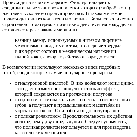
Происходит это таким образом. Филлер попадает в
соединительные ткани кожи, клетки которых (фибробласты)
начинают ускоренно продуцироваться. В таком же темпе
происходит синтез коллагена и эластина. Большое количество
строительного материала позитивно действует на кожу, делая
ее плотнее и разглаживая морщины.
Разница между используемых в нитевом лифтинге
мезонитями и жидкими в том, что первые твердые
и их эффект состоит в механическом натяжении
тканей кожи, а вторые действуют гораздо мягче.
В косметологии используют несколько видов подобных
нитей, среди которых самые популярные препараты:
с гиалуроновой кислотой. В них добавляют ионы цинка
–это дает возможность получить стойкий эффект,
который сохраняется на протяжении полугода;
с гидроксиапатитом кальция – он есть в составе наших
зубов, а получают в промышленных масштабах из
морских кораллов. Они работают до полутора лет;
с поликапролактоном. Продолжительность их действия
дольше, чем у двух предыдущих. Следует упомянуть,
что поликапролактон используется и для производства
классических мезонитей.