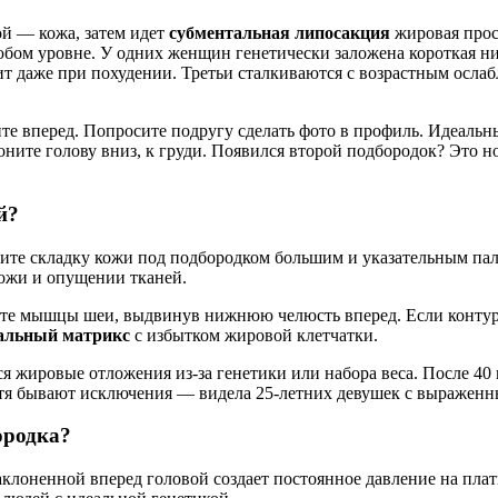
ой — кожа, затем идет
субментальная липосакция
жировая прос
юбом уровне. У одних женщин генетически заложена короткая н
ит даже при похудении. Третьи сталкиваются с возрастным осла
рите вперед. Попросите подругу сделать фото в профиль. Идеаль
лоните голову вниз, к груди. Появился второй подбородок? Это 
й?
атите складку кожи под подбородком большим и указательным па
ожи и опущении тканей.
ите мышцы шеи, выдвинув нижнюю челюсть вперед. Если контур
альный матрикс
с избытком жировой клетчатки.
тся жировые отложения из-за генетики или набора веса. После 4
отя бывают исключения — видела 25-летних девушек с выраженны
ородка?
клоненной вперед головой создает постоянное давление на плат