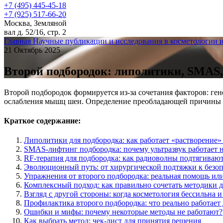
+7 (495) 445-45-18
+7 (925) 517-66-20
Москва, Земляной
вал д. 52/16, стр. 2
Главная
Научные публикации и исследования в косметологии 
21 Октябрь 2025
Второй подбородок: липолитики, SMAS,
Второй подбородок формируется из-за сочетания факторов: гене
ослабления мышц шеи. Определение преобладающей причины 
Краткое содержание:
Липолитики для подбородка: как работает «растворение»
SMAS-лифтинг подбородка: почему ультразвук работает 
RF-терапия для подбородка: как радиоволны подтягивают
Эволюционный путь: от хирургической подтяжки к безо
Упражнения от второго подбородка: реальная помощь ил
Комплексный подход: как правильно сочетать методики 
Взгляд с другой стороны: когда косметология бессильна 
Профилактика второго подбородка: что реально работает 
Ошибки и мифы: почему некоторые методы не работают?
Как выбрать метод: чек-лист для принятия решения