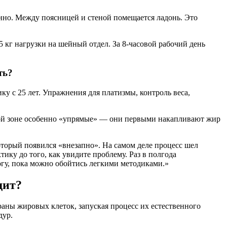
енно. Между поясницей и стеной помещается ладонь. Это
 кг нагрузки на шейный отдел. За 8-часовой рабочий день
ть?
у с 25 лет. Упражнения для платизмы, контроль веса,
ной зоне особенно «упрямые» — они первыми накапливают жир
оторый появился «внезапно». На самом деле процесс шел
ку до того, как увидите проблему. Раз в полгода
гу, пока можно обойтись легкими методиками.»
дит?
ны жировых клеток, запуская процесс их естественного
дур.