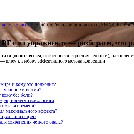
и дерматологии
Второй подбородок: липолитики, SMAS, RF или у
 RF или упражнения — разбираем, что ре
тики (короткая шея, особенности строения челюсти), накопления
— ключ к выбору эффективного метода коррекции.
 жира и кому это подходит?
на уровне хирургии?
 кожу без боли?
перационным технологиям
и потеря времени?
для максимального эффекта?
и нужна операция?
для сохранения четкого овала?