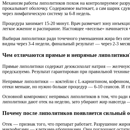
Механизм работы липолитиков похож на контролируемое разру
прокалывает оболочку. Содержимое вытекает, а сам шарик сдув
через лимфатическую систему за 6-8 недель.
Процедура занимает 15-20 минут. Врач размечает зону инъекц
легкое жжение и распирание. Настоящее «веселье» начинается ч
Выбирая липолитики ради точечного уменьшения жира без опе
видны через 3-4 недели, финальный результат — через 2-3 ме
Чем отличаются прямые и непрямые липолитики
Прямые липолитики содержат дезоксихолат натрия — желчную к
предсказуемо. Результат гарантирован при правильной технике
Непрямые липолитики — коктейли с L-карнитином, кофеином, 
отеки меньше, но нужно больше процедур — 6-10 сеансов. И гл
Основной компромисс непрямых липолитиков в том, что ради 
липолитики дают отек на неделю, зато убирают жир навсегда
Почему после липолитиков появляется сильный о
Отек — признак того, что препарат работает. Разрушение жир
макрофагами — клетками-уборщиками. Они поглощают остатки