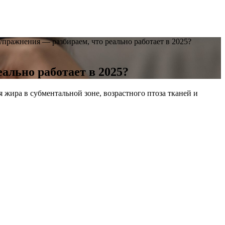
пражнения — разбираем, что реально работает в 2025?
ально работает в 2025?
 жира в субментальной зоне, возрастного птоза тканей и