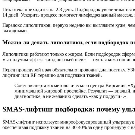
Пик отека приходится на 2-3 день. Подбородок увеличивается в 
14 дней. Ускорить процесс помогает лимфодренажный массаж, но
Парадокс липолитиков: первую неделю вы выглядите хуже, че
выходными.
Можно ли делать липолитики, если подбородок по
Липолитики работают только с жиром. Если подбородок сформ
мы получим эффект «индюшачьей шеи» — пустая кожа повисне
Перед процедурой врач обязательно проводит диагностику. У
лифтинг или RF-терапию для подтяжки тканей.
Совет эксперта косметологического центра Вирсавия: «Х
минимальной жировой прослойке. Результат — впалый, из
диагностике, а не желанию сделать «как у подруги».»
SMAS-лифтинг подбородка: почему ульт
SMAS-лифтинг использует микросфокусированный ультразвук дл
обеспечивая подтяжку тканей на 30-40% за одну процедуру с н