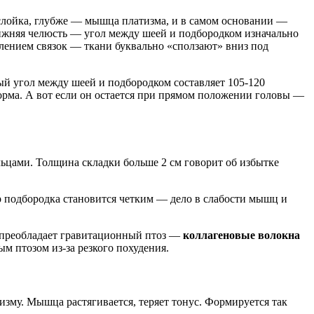
лойка, глубже — мышца платизма, и в самом основании —
ижняя челюсть — угол между шеей и подбородком изначально
блением связок — ткани буквально «сползают» вниз под
ный угол между шеей и подбородком составляет 105-120
норма. А вот если он остается при прямом положении головы —
льцами. Толщина складки больше 2 см говорит об избытке
 подбородка становится четким — дело в слабости мышц и
0 преобладает гравитационный птоз —
коллагеновые волокна
м птозом из-за резкого похудения.
изму. Мышца растягивается, теряет тонус. Формируется так