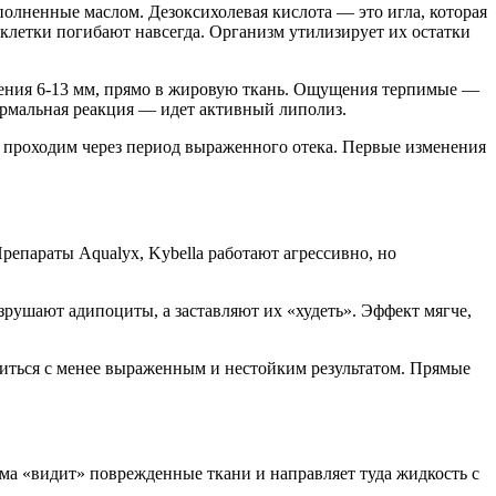
лненные маслом. Дезоксихолевая кислота — это игла, которая
летки погибают навсегда. Организм утилизирует их остатки
едения 6-13 мм, прямо в жировую ткань. Ощущения терпимые —
 нормальная реакция — идет активный липолиз.
 проходим через период выраженного отека. Первые изменения
епараты Aqualyx, Kybella работают агрессивно, но
ушают адипоциты, а заставляют их «худеть». Эффект мягче,
иться с менее выраженным и нестойким результатом. Прямые
ма «видит» поврежденные ткани и направляет туда жидкость с