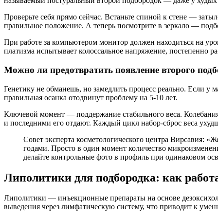
называемый постуральный второй подбородок — даже у худых 
Проверьте себя прямо сейчас. Встаньте спиной к стене — зат
правильное положение. А теперь посмотрите в зеркало — подбо
При работе за компьютером монитор должен находиться на уров
платизма испытывает колоссальное напряжение, постепенно рас
Можно ли предотвратить появление второго подбо
Генетику не обманешь, но замедлить процесс реально. Если у 
правильная осанка отодвинут проблему на 5-10 лет.
Ключевой момент — поддержание стабильного веса. Колебания
и последними его отдают. Каждый цикл набор-сброс веса ухудш
Совет эксперта косметологического центра Вирсавия: «Ж
годами. Просто в один момент количество микроизменени
делайте контрольные фото в профиль при одинаковом ос
Липолитики для подбородка: как работа
Липолитики — инъекционные препараты на основе дезоксихоле
выведения через лимфатическую систему, что приводит к умен