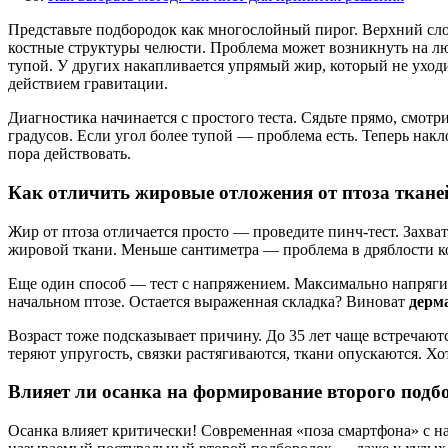
Представьте подбородок как многослойный пирог. Верхний сл
костные структуры челюсти. Проблема может возникнуть на л
тупой. У других накапливается упрямый жир, который не уход
действием гравитации.
Диагностика начинается с простого теста. Сядьте прямо, смот
градусов. Если угол более тупой — проблема есть. Теперь нак
пора действовать.
Как отличить жировые отложения от птоза ткане
Жир от птоза отличается просто — проведите пинч-тест. Захв
жировой ткани. Меньше сантиметра — проблема в дряблости к
Еще один способ — тест с напряжением. Максимально напряг
начальном птозе. Остается выраженная складка? Виноват
дерм
Возраст тоже подсказывает причину. До 35 лет чаще встречаю
теряют упругость, связки растягиваются, ткани опускаются. Х
Влияет ли осанка на формирование второго подб
Осанка влияет критически! Современная «поза смартфона» с на