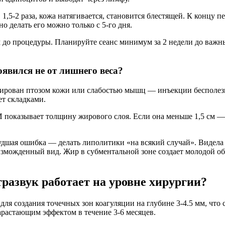
1,5-2 раза, кожа натягивается, становится блестящей. К концу п
 делать его можно только с 5-го дня.
м до процедуры. Планируйте сеанс минимум за 2 недели до важ
явился не от лишнего веса?
ирован птозом кожи или слабостью мышц — инъекции бесполезны
т складками.
ЗИ показывает толщину жирового слоя. Если она меньше 1,5 см
удшая ошибка — делать липолитики «на всякий случай». Видела
можденный вид. Жир в субментальной зоне создает молодой объе
развук работает на уровне хирургии?
я создания точечных зон коагуляции на глубине 3-4.5 мм, что 
арастающим эффектом в течение 3-6 месяцев.