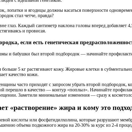
людей с идеальной генетикой.
ылок, лопатки и ягодицы должны касаться поверхности одноврем
родок стал четче, правда?
не глаз. Каждый сантиметр наклона головы вперед добавляет 4,5
тягиваясь и провисая.
родка, если есть генетическая предрасположеннос
мамы и бабушки был второй подбородок — начинайте профилактик
 больше 5 кг растягивают кожу. Жировые клетки в субменталь
ает качество кожи.
енщины часто приходят с запросом убрать второй подбородок, к
й перешло в качество — контур «поплыл». Начинайте профилакти
вещении. Заметили минимальные изменения — сразу к косметоло
ет «растворение» жира и кому это подхо
вой кислоты или фосфатидилхолина, которые разрушают мембра
ьшению объема подкожного жира на 20-30% за курс из 2-4 проце