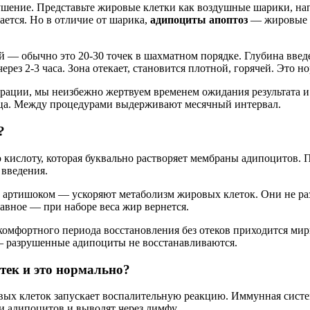
шение. Представьте жировые клетки как воздушные шарики, напо
ается. Но в отличие от шарика,
адипоциты апоптоз
— жировые к
ий — обычно это 20-30 точек в шахматном порядке. Глубина вв
ерез 2-3 часа. Зона отекает, становится плотной, горячей. Это
рации, мы неизбежно жертвуем временем ожидания результата и
сяца. Между процедурами выдерживают месячный интервал.
?
ислоту, которая буквально растворяет мембраны адипоцитов. Пр
 введения.
артишоком — ускоряют метаболизм жировых клеток. Они не разр
авное — при наборе веса жир вернется.
комфортного периода восстановления без отеков приходится мир
 — разрушенные адипоциты не восстанавливаются.
тек и это нормально?
овых клеток запускает воспалительную реакцию. Иммунная систе
 адипоцитов и выводят через лимфу.