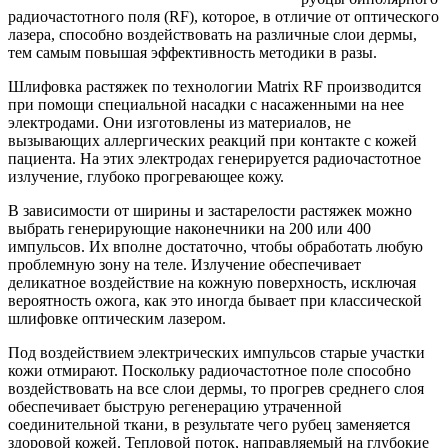
радиочастотного поля (RF), которое, в отличие от оптического
лазера, способно воздействовать на различные слои дермы,
тем самым повышая эффективность методики в разы.
Шлифовка растяжек по технологии Matrix RF производится
при помощи специальной насадки с насаженными на нее
электродами. Они изготовлены из материалов, не
вызывающих аллергических реакций при контакте с кожей
пациента. На этих электродах генерируется радиочастотное
излучение, глубоко прогревающее кожу.
В зависимости от ширины и застарелости растяжек можно
выбрать генерирующие наконечники на 200 или 400
импульсов. Их вполне достаточно, чтобы обработать любую
проблемную зону на теле. Излучение обеспечивает
деликатное воздействие на кожную поверхность, исключая
вероятность ожога, как это иногда бывает при классической
шлифовке оптическим лазером.
Под воздействием электрических импульсов старые участки
кожи отмирают. Поскольку радиочастотное поле способно
воздействовать на все слои дермы, то прогрев среднего слоя
обеспечивает быструю регенерацию утраченной
соединительной ткани, в результате чего рубец заменяется
здоровой кожей. Тепловой поток, направляемый на глубокие