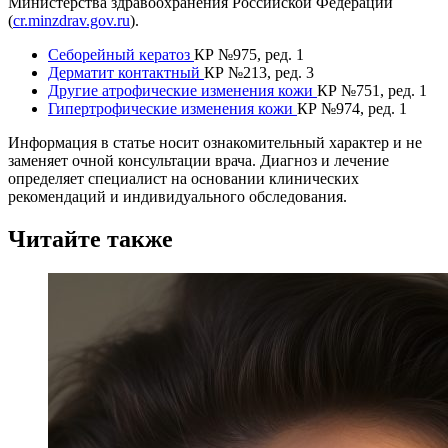
Министерства здравоохранения Российской Федерации
(
cr.minzdrav.gov.ru
).
Себорейный кератоз
КР №975, ред. 1
Дерматит контактный
КР №213, ред. 3
Другие атрофические изменения кожи
КР №751, ред. 1
Гипертрофические изменения кожи
КР №974, ред. 1
Информация в статье носит ознакомительный характер и не
заменяет очной консультации врача. Диагноз и лечение
определяет специалист на основании клинических
рекомендаций и индивидуального обследования.
Читайте также