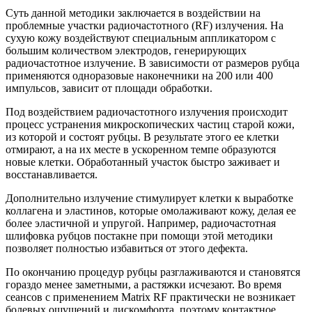
Суть данной методики заключается в воздействии на
проблемные участки радиочастотного (RF) излучения. На
сухую кожу воздействуют специальным аппликатором с
большим количеством электродов, генерирующих
радиочастотное излучение. В зависимости от размеров рубца
применяются одноразовые наконечники на 200 или 400
импульсов, зависит от площади обработки.
Под воздействием радиочастотного излучения происходит
процесс устранения микроскопических частиц старой кожи,
из которой и состоят рубцы. В результате этого ее клетки
отмирают, а на их месте в ускоренном темпе образуются
новые клетки. Обработанный участок быстро заживает и
восстанавливается.
Дополнительно излучение стимулирует клетки к выработке
коллагена и эластинов, которые омолаживают кожу, делая ее
более эластичной и упругой. Например, радиочастотная
шлифовка рубцов постакне при помощи этой методики
позволяет полностью избавиться от этого дефекта.
По окончанию процедур рубцы разглаживаются и становятся
гораздо менее заметными, а растяжки исчезают. Во время
сеансов с применением Matrix RF практически не возникает
болевых ощущений и дискомфорта, поэтому контактное