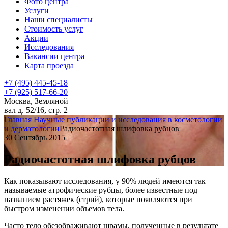
Фото центра
Услуги
Наши специалисты
Стоимость услуг
Акции
Исследования
Вакансии центра
Карта проезда
+7 (495) 445-45-18
+7 (925) 517-66-20
Москва, Земляной
вал д. 52/16, стр. 2
Главная
Научные публикации и исследования в косметологии
и дерматологии
Радиочастотная шлифовка рубцов
30 Сентябрь 2015
Радиочастотная шлифовка рубцов
Как показывают исследования, у 90% людей имеются так
называемые атрофические рубцы, более известные под
названием растяжек (стрий), которые появляются при
быстром изменении объемов тела.
Часто тело обезображивают шрамы, полученные в результате