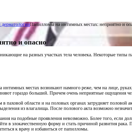
и дерматологии
Папилломы на интимных местах: неприятно и оп
ятно и опасно
икающие на разных участках тела человека. Некоторые типы па
а интимных местах возникают намного реже, чем на лице, руках
няют гораздо больший. Причем очень неприятные ощущения чел
 в паховой области и на половых органах затрудняет половой а
выделения из влагалища. После полового акта возможно незначи
ания на подобные проявления невозможно. Более того, если до
йти в злокачественную форму и стать причиной развития рака.
титься к врачу и избавиться от папилломы.