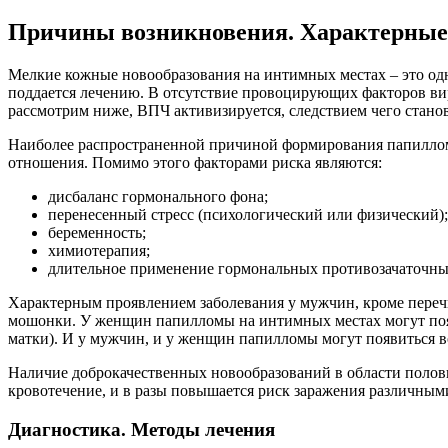
Причины возникновения. Характерны
Мелкие кожные новообразования на интимных местах – это одн
поддается лечению. В отсутствие провоцирующих факторов вир
рассмотрим ниже, ВПЧ активизируется, следствием чего станов
Наиболее распространенной причиной формирования папиллом 
отношения. Помимо этого факторами риска являются:
дисбаланс гормонального фона;
перенесенный стресс (психологический или физический);
беременность;
химиотерапия;
длительное применение гормональных противозачаточных
Характерным проявлением заболевания у мужчин, кроме переч
мошонки. У женщин папилломы на интимных местах могут появ
матки). И у мужчин, и у женщин папилломы могут появиться в
Наличие доброкачественных новообразований в области половы
кровотечение, и в разы повышается риск заражения различны
Диагностика. Методы лечения