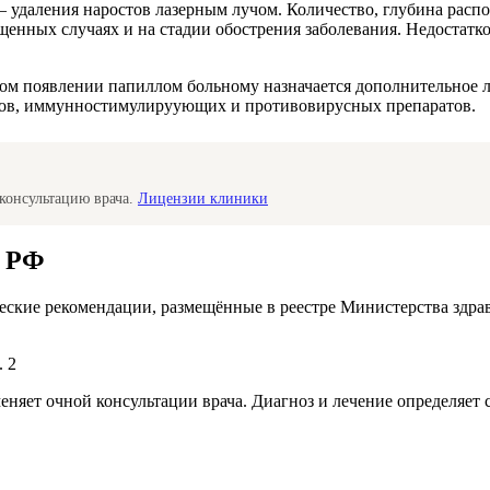
 – удаления наростов лазерным лучом. Количество, глубина рас
ущенных случаях и на стадии обострения заболевания. Недостатк
м появлении папиллом больному назначается дополнительное л
ков, иммунностимулируующих и противовирусных препаратов.
консультацию врача.
Лицензии клиники
а РФ
ские рекомендации, размещённые в реестре Министерства здра
. 2
меняет очной консультации врача. Диагноз и лечение определяе