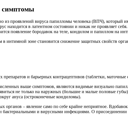
е симптомы
о из проявлений вируса папилломы человека (ВПЧ), который име
ус находится в латентном состоянии и никак не проявляет себя.
ится появление бородавок на теле, кондилом и папиллом на инт
в интимной зоне становится снижение защитных свойств орган
 препаратов и барьерных контрацептивов (таблетки, маточные 
исленных выше симптомов, являются видимые визуально папилло
иться не только на наружных (большие и малые половые губы),
округ ануса (остроконечные кондиломы).
х органов – явление само по себе крайне неприятное. Вдобавок
ми бактериальными и вирусными инфекциями. О присоединении 