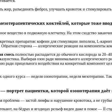
гивается.
 жир, разъединять фиброз, улучшать кровоток и стимулировать 
мезотерапевтических коктейлей, которые тоже вво
вное вещество в подкожную клетчатку. На этом сходство заканчив
нкретных препаратов: кофеин для стимуляции липолиза, L-карнит
Обратная сторона — аллергические реакции на компоненты коктей
ая смесь
полностью распадается до обычного кислорода за 20–40 
казуистика. Выбирая озон ради минимального аллергического р
апию ради прицельного воздействия на конкретный компонент ц
х одного курса — неделя озонотерапии, неделя мезотерапии. Та
о — портрет пациентки, которой озонотерапия даё
 проблема — застой лимфы и нарушение кровотока, а не грубый
 отекают, на бёдрах и ягодицах рельеф виден даже в покое — II