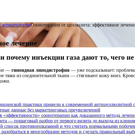
и дерматологии
Озонотерапия от целлюлита: эффективное лечени
ное лечение
и почему инъекции газа дают то, чего н
ние —
гиноидная липодистрофия
— уже подсказывает: проблема 
 тяжи из соединительной ткани — стягивают кожу вниз. Крово
кожи.
едицинской практики привели к современной антицеллюлитной 
стные данные без маркетинговых преувеличений
ив «эффективности» озонотерапии как доказанного метода лечен
ита — пошаговый разбор от первого визита до выхода из клини
ый список противопоказаний и что считать нормальными побоч
 разобраться в многообразии методов и сделать правильный выб