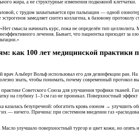
льного жира, а не структурные изменения подкожной клетчатки.
вой, с трудом захватывается при пальпации — одной озонотера
 эстрогенов замедляет синтез коллагена, к базовому протоколу 
«Нет смысла начинать курс, пока не определён тип целлюлита.
еэффективного лечения. Бывает, что пациентка приходит за озо
льтации.»
м: как 100 лет медицинской практики 
й врач Альберт Вольф использовал его для дезинфекции ран. На
олезно знать, чтобы понимать, почему современный протокол вы
рактике Советского Союза для улучшения трофики тканей. Газ р
тку на глубину 1–3 см газ не проникал. Поверхностный эффект 
а казалась безупречной: обогатить кровь озоном → улучшить о
их — ничего. Причина: при системном введении газ «расходовал
асло улучшало поверхностный тургор и цвет кожи, но опять не