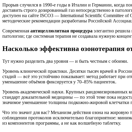
Прорыв случился в 1990-е годы в Италии и Германии, когда 
доставить строго дозированный газ непосредственно в патолог
доступен на сайте ISCO3 — International Scientific Committee
методические рекомендации разработаны Российской Ассоциац
Современная
антицеллюлитная процедура
элегантно решила 
патологии; где системная терапия не создавала нужную концен
Насколько эффективна озонотерапия о
Тут нужно разделить два уровня — и быть честным с обоими.
Уровень клинической практики. Десятки тысяч врачей в Росси
стадий — всё это устойчиво показывает: метод работает при 
уменьшение объёмов фиксируется у 70–85% пациенток.
Уровень академической науки. Крупных рандомизированных к
стандарт доказательной медицины — по этой теме пока недост
значимое уменьшение толщины подкожно-жировой клетчатки по
Что это значит для вас? Механизм действия озона на жировую 
соблюдении протоколов исключительно благоприятное: миним
из компонентов программы, а не как волшебную таблетку.