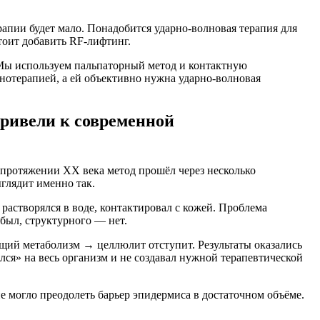
пии будет мало. Понадобится ударно-волновая терапия для
стоит добавить RF-лифтинг.
 Мы используем пальпаторный метод и контактную
нотерапией, а ей объективно нужна ударно-волновая
привели к современной
 протяжении XX века метод прошёл через несколько
глядит именно так.
астворялся в воде, контактировал с кожей. Проблема
был, структурного — нет.
бщий метаболизм → целлюлит отступит. Результаты оказались
ся» на весь организм и не создавал нужной терапевтической
 могло преодолеть барьер эпидермиса в достаточном объёме.