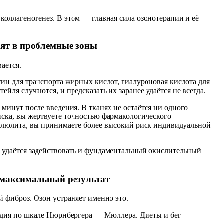
коллагеногенез. В этом — главная сила озонотерапии и её
дят в проблемные зоны
ается.
ин для транспорта жирных кислот, гиалуроновая кислота для
ля случаются, и предсказать их заранее удаётся не всегда.
минут после введения. В тканях не остаётся ни одного
иска, вы жертвуете точностью фармакологического
еллюлита, вы принимаете более высокий риск индивидуальной
к удаётся задействовать и фундаментальный окислительный
т максимальный результат
 фиброз. Озон устраняет именно это.
 стадия по шкале Нюрнбергера — Мюллера. Диеты и бег