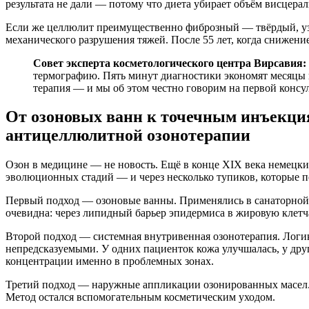
результата не дали — потому что диета убирает объём висцера
Если же целлюлит преимущественно фиброзный — твёрдый, узло
механического разрушения тяжей. После 55 лет, когда снижение
Совет эксперта косметологического центра Вирсавия:
термографию. Пять минут диагностики экономят месяцы н
терапия — и мы об этом честно говорим на первой консу
От озоновых ванн к точечным инъекция
антицеллюлитной озонотерапии
Озон в медицине — не новость. Ещё в конце XIX века немецки
эволюционных стадий — и через несколько тупиков, которые п
Первый подход — озоновые ванны. Применялись в санаторной п
очевидна: через липидный барьер эпидермиса в жировую клетча
Второй подход — системная внутривенная озонотерапия. Логик
непредсказуемыми. У одних пациенток кожа улучшалась, у друг
концентрации именно в проблемных зонах.
Третий подход — наружные аппликации озонированных масел. М
Метод остался вспомогательным косметическим уходом.