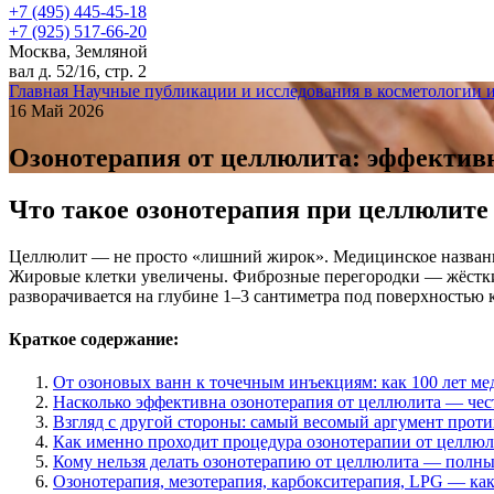
+7 (495) 445-45-18
+7 (925) 517-66-20
Москва, Земляной
вал д. 52/16, стр. 2
Главная
Научные публикации и исследования в косметологии 
16 Май 2026
Озонотерапия от целлюлита: эффектив
Что такое озонотерапия при целлюлите 
Целлюлит — не просто «лишний жирок». Медицинское назва
Жировые клетки увеличены. Фиброзные перегородки — жёсткие
разворачивается на глубине 1–3 сантиметра под поверхностью 
Краткое содержание:
От озоновых ванн к точечным инъекциям: как 100 лет м
Насколько эффективна озонотерапия от целлюлита — че
Взгляд с другой стороны: самый весомый аргумент прот
Как именно проходит процедура озонотерапии от целлюл
Кому нельзя делать озонотерапию от целлюлита — полн
Озонотерапия, мезотерапия, карбокситерапия, LPG — как