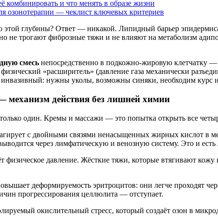
её комбинировать и что менять в образе жизни
ля озонотерапии — чеклист ключевых критериев
 до этой глубины? Ответ — никакой. Липидный барьер эпидерми
но не трогают фиброзные тяжи и не влияют на метаболизм адип
одную смесь
непосредственно в подкожно-жировую клетчатку — пр
ак физический «расширитель» (давление газа механически разъеди
 инвазивный: нужны уколы, возможны синяки, необходим курс из
 — механизм действия без лишней химии
только один. Кремы и массажи — это попытка открыть все четыр
реагирует с двойными связями ненасыщенных жирных кислот в 
ыводится через лимфатическую и венозную систему. Это и есть
т физическое давление. Жёсткие тяжи, которые втягивают кожу 
повышает деформируемость эритроцитов: они легче проходят чер
ичин прогрессирования целлюлита — отступает.
лируемый окислительный стресс, который создаёт озон в микро