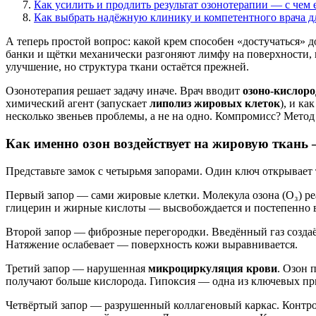
Как усилить и продлить результат озонотерапии — с чем 
Как выбрать надёжную клинику и компетентного врача д
А теперь простой вопрос: какой крем способен «достучаться»
банки и щётки механически разгоняют лимфу на поверхности, 
улучшение, но структура ткани остаётся прежней.
Озонотерапия решает задачу иначе. Врач вводит
озоно-кислор
химический агент (запускает
липолиз жировых клеток
), и к
несколько звеньев проблемы, а не на одно. Компромисс? Метод
Как именно озон воздействует на жировую ткань
Представьте замок с четырьмя запорами. Один ключ открывает 
Первый запор — сами жировые клетки. Молекула озона (O₃) 
глицерин и жирные кислоты — высвобождается и постепенно в
Второй запор — фиброзные перегородки. Введённый газ создаё
Натяжение ослабевает — поверхность кожи выравнивается.
Третий запор — нарушенная
микроциркуляция крови
. Озон 
получают больше кислорода. Гипоксия — одна из ключевых пр
Четвёртый запор — разрушенный коллагеновый каркас. Контро