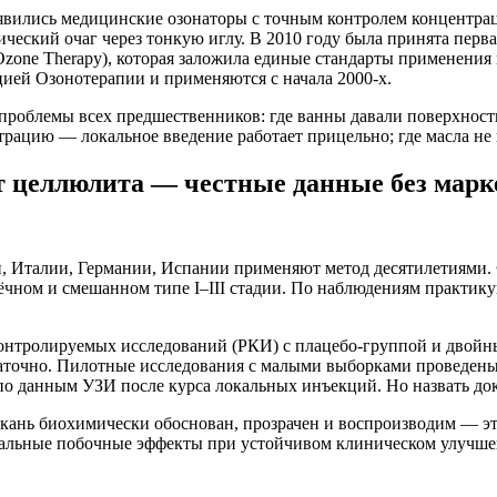
появились медицинские озонаторы с точным контролем концент
ический очаг через тонкую иглу. В 2010 году была принята перв
 of Ozone Therapy), которая заложила единые стандарты применени
ией Озонотерапии и применяются с начала 2000-х.
проблемы всех предшественников: где ванны давали поверхнос
трацию — локальное введение работает прицельно; где масла не
т целлюлита — честные данные без мар
и, Италии, Германии, Испании применяют метод десятилетиями.
отёчном и смешанном типе I–III стадии. По наблюдениям практик
онтролируемых исследований (РКИ) с плацебо-группой и двойны
аточно. Пилотные исследования с малыми выборками проведены 
 данным УЗИ после курса локальных инъекций. Но назвать дока
ткань биохимически обоснован, прозрачен и воспроизводим — эт
альные побочные эффекты при устойчивом клиническом улучшен