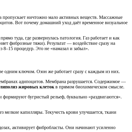
са пропускает ничтожно мало активных веществ. Массажные
оцитов. Вот почему домашний уход даёт временное визуальное
ямо туда, где развернулась патология. Газ работает и как
няет фиброзные тяжи). Результат — воздействие сразу на
 8–15 процедур. Это не «намазал и забыл».
е одним ключом. Озон же работает сразу с каждым из них.
мембранах адипоцитов. Мембрана разрушается. Содержимое —
липолиз жировых клеток
в прямом биохимическом смысле.
и формируют бугристый рельеф, буквально «раздвигаются».
ез мелкие капилляры. Текучесть крови улучшается, ткани
дозах, активирует фибробласты. Они начинают усиленно