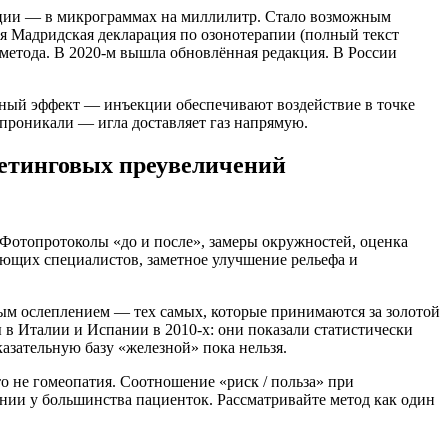
рации — в микрограммах на миллилитр. Стало возможным
ая Мадридская декларация по озонотерапии (полный текст
я метода. В 2020-м вышла обновлённая редакция. В России
тный эффект — инъекции обеспечивают воздействие в точке
 проникали — игла доставляет газ напрямую.
кетинговых преувеличений
 Фотопротоколы «до и после», замеры окружностей, оценка
ующих специалистов, заметное улучшение рельефа и
м ослеплением — тех самых, которые принимаются за золотой
в Италии и Испании в 2010-х: они показали статистически
зательную базу «железной» пока нельзя.
о не гомеопатия. Соотношение «риск / польза» при
ии у большинства пациенток. Рассматривайте метод как один