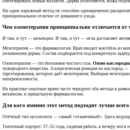
синтезировать новый коллаген. Дерма уплотняется. Кожа подтя
Ни один наружный метод не способен одновременно расщеплять
принципиальное отличие от домашнего ухода.
Чем озонотерапия принципиально отличается от 
И там, и тут — инъекции. И там, и тут — игла доставляет акти
Мезотерапия — это фармакология. Врач вводит коктейль из ко
увлажнения дермы. Состав подбирается под конкретную задачу. 
Озонотерапия — это биохимия чистого газа.
Озоно-кислородн
чужеродного вещества. Аллергическая реакция на кислород — 
таргетирования, которую даёт мезотерапия. Выбирая мезотер
непереносимости.
На практике опытные врачи часто чередуют оба метода в рамка
механизм, и прицельную фармакологию.
Для кого именно этот метод подходит лучше всег
Отёчный тип целлюлита — самый «отзывчивый». Здесь ведущая
Типичный портрет: 37–52 года, сидячая работа, к вечеру ноги