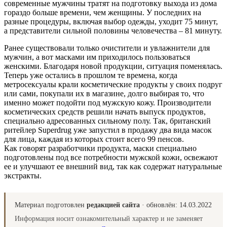
современные мужчины тратят на подготовку выхода из дома
гораздо больше времени, чем женщины. У последних на
разные процедуры, включая выбор одежды, уходит 75 минут,
а представители сильной половины человечества – 81 минуту.
Ранее существовали только очистители и увлажнители для
мужчин, а вот масками им приходилось пользоваться
женскими. Благодаря новой продукции, ситуация поменялась.
Теперь уже остались в прошлом те времена, когда
метросексуалы крали косметические продукты у своих подруг
или сами, покупали их в магазине, долго выбирая то, что
именно может подойти под мужскую кожу. Производители
косметических средств решили начать выпуск продуктов,
специально адресованных сильному полу. Так, британский
ритейлер Superdrug уже запустил в продажу два вида масок
для лица, каждая из которых стоит всего 99 пенсов.
Как говорят разработчики продукта, маски специально
подготовлены под все потребности мужской кожи, освежают
ее и улучшают ее внешний вид, так как содержат натуральные
экстракты.
Материал подготовлен
редакцией сайта
· обновлён:
14.03.2022
Информация носит ознакомительный характер и не заменяет