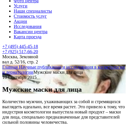
Фото центра
Услуги
Наши специалисты
Стоимость услуг
Акции
Исследования
Вакансии центра
Карта проезда
+7 (495) 445-45-18
+7 (925) 517-66-20
Москва, Земляной
вал д. 52/16, стр. 2
Главная
Научные публикации и исследования в косметологии
и дерматологии
Мужские маски для лица
10 Сентябрь 2015
Мужские маски для лица
Количество мужчин, ухаживающих за собой и стремящихся
выглядеть идеально, все время растет. Это привело к тому, что
индустрия косметологии выпустила новый продукт – маски
для лица, специально предназначенные для представителей
сильной половины человечества.