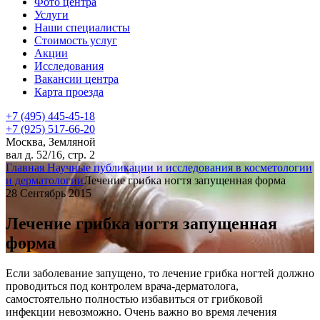
Фото центра
Услуги
Наши специалисты
Стоимость услуг
Акции
Исследования
Вакансии центра
Карта проезда
+7 (495) 445-45-18
+7 (925) 517-66-20
Москва, Земляной
вал д. 52/16, стр. 2
Главная
Научные публикации и исследования в косметологии
и дерматологии
Лечение грибка ногтя запущенная форма
28 Сентябрь 2015
Лечение грибка ногтя запущенная
форма
Если заболевание запущено, то лечение грибка ногтей должно
проводиться под контролем врача-дерматолога,
самостоятельно полностью избавиться от грибковой
инфекции невозможно. Очень важно во время лечения