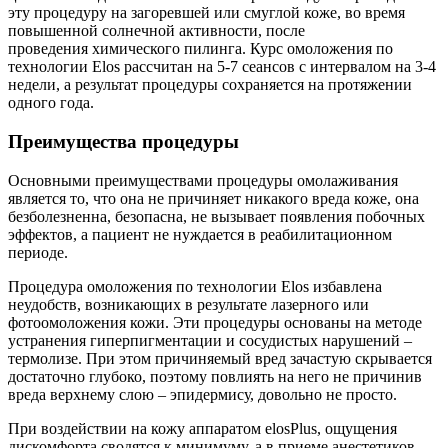
эту процедуру на загоревшей или смуглой коже, во время
повышенной солнечной активности, после
проведения химического пилинга. Курс омоложения по
технологии Elos рассчитан на 5-7 сеансов с интервалом на 3-4
недели, а результат процедуры сохраняется на протяжении
одного года.
Преимущества процедуры
Основными преимуществами процедуры омолаживания
является то, что она не причиняет никакого вреда коже, она
безболезненна, безопасна, не вызывает появления побочных
эффектов, а пациент не нуждается в реабилитационном
периоде.
Процедура омоложения по технологии Elos избавлена
неудобств, возникающих в результате лазерного или
фотоомоложения кожи. Эти процедуры основаны на методе
устранения гиперпигментации и сосудистых нарушений –
термолизе. При этом причиняемый вред зачастую скрывается
достаточно глубоко, поэтому повлиять на него не причинив
вреда верхнему слою – эпидермису, довольно не просто.
При воздействии на кожу аппаратом elosPlus, ощущения
дискомфорта сводятся к минимуму, а в приеме анестетиков