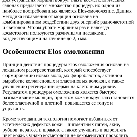
салонах предлагается множество процедур, но одной из
наиболее востребованных является Elos-омоложение. Данная
методика избавления от морщин основана на
комбинированном воздействии двух энергий: радиочастотной
и световой. Чтобы убрать морщины раз и навсегда
косметологи пользуются различными насадками,
воздействующими на глубине до 2,5 мм.
Особенности Elos-омоложения
Принцип действия процедуры Elos-омоложения основан на
локальном разогреве тканей, который способствует
формированию новых молодых фибробластов, активной
выработке коллагеновых и эластиновых волокон, а также
улучшению регенерации дермы на клеточном уровне.
Результатом процедуры омоложения является быстрое
разглаживание морщин, при этом кожа вокруг глаз становится
более эластичной и плотной, повышается ее тонус и
упругость.
Кроме того данная технология помогает избавиться от
эстетических дефектов кожи – пигментных пятен, акне,
рубцов, кератоза и шрамов, а также улучшить и выровнять
цвет кожи. Однако косметологи не рекомендуют проводить